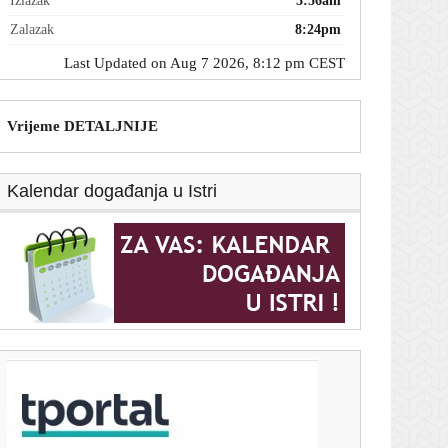
Izlazak
5:56am
Zalazak
8:24pm
Last Updated on Aug 7 2026, 8:12 pm CEST
Vrijeme DETALJNIJE
Kalendar događanja u Istri
T-portal.hr
Vinicius potpisao novi ugovor s Realom, a Luka
Modrić svojom reakcijom sve oduševio