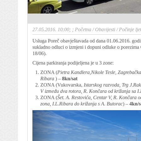
27.05.2016. 10:00; ;
Početna
/
Obavijesti
/
Počinje lje
Usluga Poreč obavještavada od dana 01.06.2016. godine 
sukladno odluci o izmjeni i dopuni odluke o porezima 
18/06).
Cijena parkiranja podijeljena je u 3 zone:
ZONA (
Pietra Kandlera,Nikole Tesle, Zagrebačka, 
Ribara
) –
8kn/sat
ZONA (Vukovarska,
Istarskog razvoda, Trg J.Ra
V između dva rotora, R. Končara od križanja sa I
ZONA (
Šet. A. Restovića, Centar V, R. Končara 
zona, I.L.Ribara do križanja s A. Butorac
) –
4kn/s