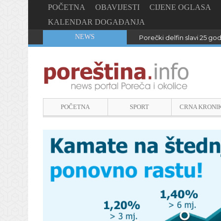
POČETNA
OBAVIJESTI
CIJENE OGLASA
KALENDAR DOGAĐANJA
NEWS
Porečki delfin slavi 25 go
POČETNA
SPORT
CRNA KRONI