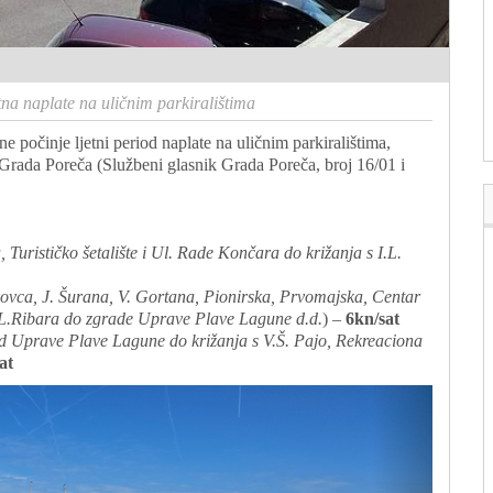
tna naplate na uličnim parkiralištima
počinje ljetni period naplate na uličnim parkiralištima,
Grada Poreča (Službeni glasnik Grada Poreča, broj 16/01 i
Turističko šetalište i Ul. Rade Končara do križanja s I.L.
kovca, J. Šurana, V. Gortana, Pionirska, Prvomajska, Centar
.L.Ribara do zgrade Uprave Plave Lagune d.d.
) –
6kn/sat
od Uprave Plave Lagune do križanja s V.Š. Pajo, Rekreaciona
at