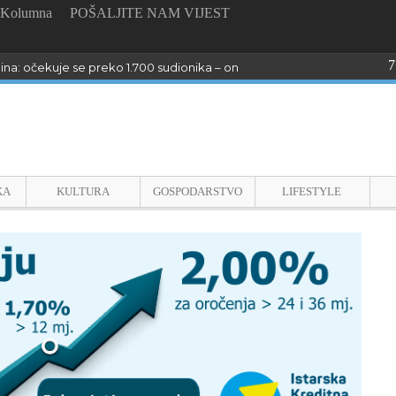
Kolumna
POŠALJITE NAM VIJEST
7
dina: očekuje se preko 1.700 sudionika – online prijave do 26. kolovoza
KA
KULTURA
GOSPODARSTVO
LIFESTYLE