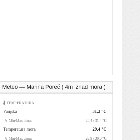
Meteo — Marina Poreč ( 4m iznad mora )
🌡 TEMPERATURA
Vanjska
31,2 °C
↳ Min/Max danas
25,4 / 31,4 °C
Temperatura mora
29,4 °C
↳ Min/Max danas
28,9 / 30,0 °C