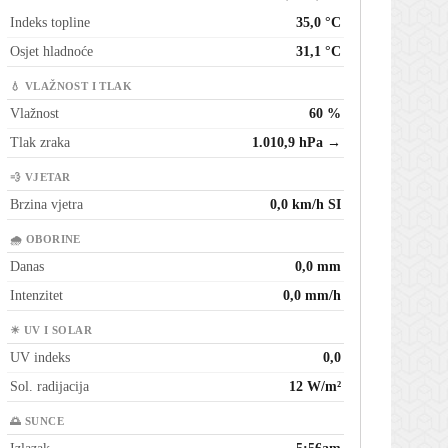
Indeks topline
35,0 °C
Osjet hladnoće
31,1 °C
💧 VLAŽNOST I TLAK
Vlažnost
60 %
Tlak zraka
1.010,9 hPa →
💨 VJETAR
Brzina vjetra
0,0 km/h SI
🌧 OBORINE
Danas
0,0 mm
Intenzitet
0,0 mm/h
☀ UV I SOLAR
UV indeks
0,0
Sol. radijacija
12 W/m²
🌅 SUNCE