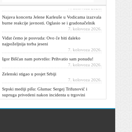
7. kolovoza 2026.
Najava koncerta Jelene Karleuše u Vodicama izazvala
burne reakcije javnosti. Oglasio se i gradonačelnik
7. kolovoza 2026.
Viđat ćemo je posvuda: Ovo će biti daleko
najpoželjnija torba jeseni
7. kolovoza 2026.
Igor Bišćan nam potvrdio: Prihvatio sam ponudu!
7. kolovoza 2026.
Zelenski stigao u posjet Srbiji
7. kolovoza 2026.
Srpski mediji pišu: Glumac Sergej Trifunović i
supruga privedeni nakon incidenta u trgovini
7. kolovoza 2026.
Stručnjak o radu NE Krško: 'Situacija još nije toliko
ozbiljna'
7. kolovoza 2026.
Potvrđen iznenađujući transfer: Rudeš je doveo
pojačanje iz Hajduka