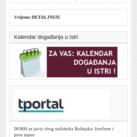
Vrijeme DETALJNIJE
Kalendar događanja u Istri
T-portal.hr
Jagušić briljirao u Europi i oduševio Grke: Evo što pišu
nakon nove sjajne utakmice
6. kolovoza 2026.
DORH se javio zbog načelnika Bošnjaka: Izrečene i
prve mjere
6. kolovoza 2026.