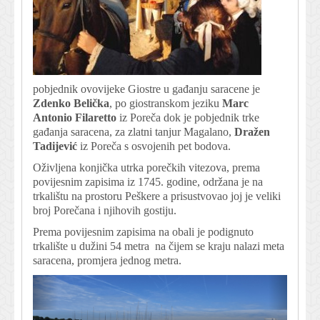
pobjednik ovovijeke Giostre u gađanju saracene je
Zdenko Belička
, po giostranskom jeziku
Marc
Antonio Filaretto
iz Poreča dok je pobjednik trke
gađanja saracena, za zlatni tanjur Magalano,
Dražen
Tadijević
iz Poreča s osvojenih pet bodova.
Oživljena konjička utrka porečkih vitezova, prema
povijesnim zapisima iz 1745. godine, održana je na
trkalištu na prostoru Peškere a prisustvovao joj je veliki
broj Porečana i njihovih gostiju.
Prema povijesnim zapisima na obali je podignuto
trkalište u dužini 54 metra na čijem se kraju nalazi meta
saracena, promjera jednog metra.