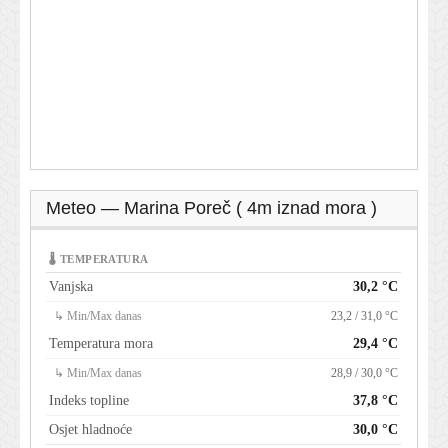
Meteo — Marina Poreč ( 4m iznad mora )
🌡 TEMPERATURA
Vanjska
30,2 °C
↳ Min/Max danas
23,2 / 31,0 °C
Temperatura mora
29,4 °C
↳ Min/Max danas
28,9 / 30,0 °C
Indeks topline
37,8 °C
Osjet hladnoće
30,0 °C