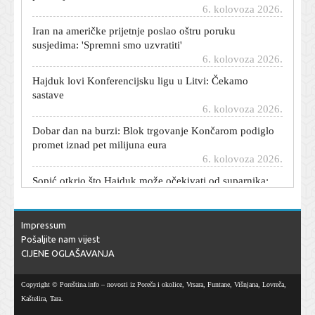
Iran na američke prijetnje poslao oštru poruku
susjedima: 'Spremni smo uzvratiti'
6. kolovoza 2026.
Hajduk lovi Konferencijsku ligu u Litvi: Čekamo
sastave
6. kolovoza 2026.
Dobar dan na burzi: Blok trgovanje Končarom podiglo
promet iznad pet milijuna eura
6. kolovoza 2026.
Sopić otkrio što Hajduk može očekivati od suparnika:
'Ekipa je dobro posložena...'
6. kolovoza 2026.
S njima nikad ništa nije nejasno: Ovi horoskopski
Impressum
znakovi uvijek su iskreni i izravni
Pošaljite nam vijest
6. kolovoza 2026.
CIJENE OGLAŠAVANJA
Novi detalji oko kujice Lou: Privremeno je smještena do
povratka Višnjića u RH, javila se Rupić s kritikama
Copyright © Poreština.info – novosti iz Poreča i okolice, Vrsara, Funtane, Višnjana, Lovreča,
6. kolovoza 2026.
Kaštelira, Tara.