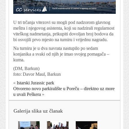
U tri trčanja vitezovi su mogli pod nadzorom glavnog
meštra i njegovog asistenta, koji su nadzirali regularnost
viteškog nadmetanja, prikupiti dovoljan broj bodova da
bi osvojili prvo mjesto na turniru i vrijednu nagradu.
Na turniru je u dva navrata nastupilo po sedam
konjanika a svaki od njih je imao svojeg pomagača –
kuma.
(DM, Barkun)
foto: Davor Maul, Barkun
«
Istarski Jurassic park
Otvoreno novo parkiralište u Poreču – direktno uz more
u uvali Peškera
»
Galerija slika uz članak