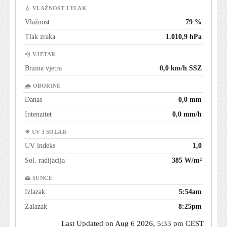
💧 VLAŽNOST I TLAK
Vlažnost
79 %
Tlak zraka
1.010,9 hPa
💨 VJETAR
Brzina vjetra
0,0 km/h SSZ
🌧 OBORINE
Danas
0,0 mm
Intenzitet
0,0 mm/h
☀ UV I SOLAR
UV indeks
1,0
Sol. radijacija
385 W/m²
🌅 SUNCE
Izlazak
5:54am
Zalazak
8:25pm
Last Updated on Aug 6 2026, 5:33 pm CEST