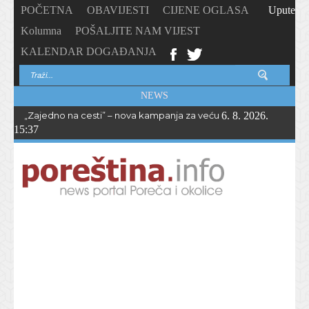
POČETNA
OBAVIJESTI
CIJENE OGLASA
Upute
Kolumna
POŠALJITE NAM VIJEST
KALENDAR DOGAĐANJA
NEWS
„Zajedno na cesti” – nova kampanja za veću sigurnost biciklista i 
6. 8. 2026.
15:37