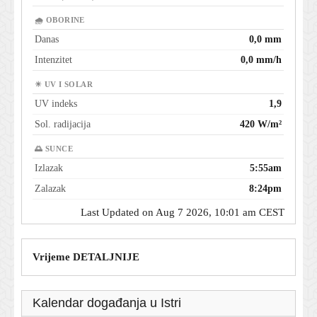
🌧 OBORINE
Danas
0,0 mm
Intenzitet
0,0 mm/h
☀ UV I SOLAR
UV indeks
1,9
Sol. radijacija
420 W/m²
🌅 SUNCE
Izlazak
5:55am
Zalazak
8:24pm
Last Updated on Aug 7 2026, 10:01 am CEST
Vrijeme DETALJNIJE
Kalendar događanja u Istri