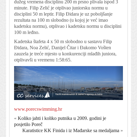
dužeg vremena disciplinu 200 m prsno plivala ispod 3
minute. Filip Zelić je otplivao juniorsku normu u
disciplini 50 m leptir. Filip Đidara je uz poboljšanje
rezultata na 100 m slobodno (u kojoj je već imao
kadetsku normu), otplivao i kadetsku normu u disciplini
100 m leđno.
Kadetska štafeta 4 x 50 m slobodno u sastavu Filip
Đidara, Noa Zelić, Danijel Čitar i Đakomo Vošten
zauzela je treće mjesto u konkurenciji mlađih juniora,
otplivavši u vremenu 1:58:65.
www.porecswimming.hr
«
Koliko jahti i koliko putnika u 2009. godini je
posjetilo Poreč
Karatistice KK Finida i iz Mađarske sa medaljama
»