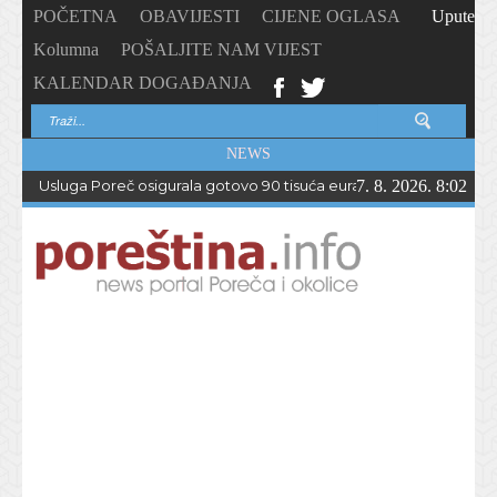
POČETNA
OBAVIJESTI
CIJENE OGLASA
Upute
Kolumna
POŠALJITE NAM VIJEST
KALENDAR DOGAĐANJA
NEWS
Usluga Poreč osigurala gotovo 90 tisuća eura bespovratnih sreds
7. 8. 2026. 8:02