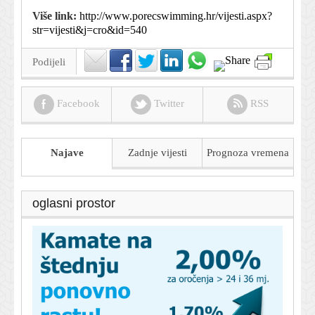
Više link:
http://www.porecswimming.hr/vijesti.aspx?
str=vijesti&j=cro&id=540
Podijeli
Facebook
Twitter
RSS
Najave
Zadnje vijesti
Prognoza
vremena
oglasni prostor