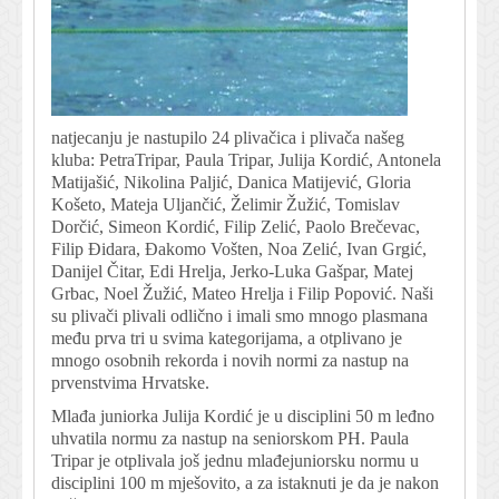
natjecanju je nastupilo 24 plivačica i plivača našeg
kluba: PetraTripar, Paula Tripar, Julija Kordić, Antonela
Matijašić, Nikolina Paljić, Danica Matijević, Gloria
Košeto, Mateja Uljančić, Želimir Žužić, Tomislav
Dorčić, Simeon Kordić, Filip Zelić, Paolo Brečevac,
Filip Đidara, Đakomo Vošten, Noa Zelić, Ivan Grgić,
Danijel Čitar, Edi Hrelja, Jerko-Luka Gašpar, Matej
Grbac, Noel Žužić, Mateo Hrelja i Filip Popović. Naši
su plivači plivali odlično i imali smo mnogo plasmana
među prva tri u svima kategorijama, a otplivano je
mnogo osobnih rekorda i novih normi za nastup na
prvenstvima Hrvatske.
Mlađa juniorka Julija Kordić je u disciplini 50 m leđno
uhvatila normu za nastup na seniorskom PH. Paula
Tripar je otplivala još jednu mlađejuniorsku normu u
disciplini 100 m mješovito, a za istaknuti je da je nakon