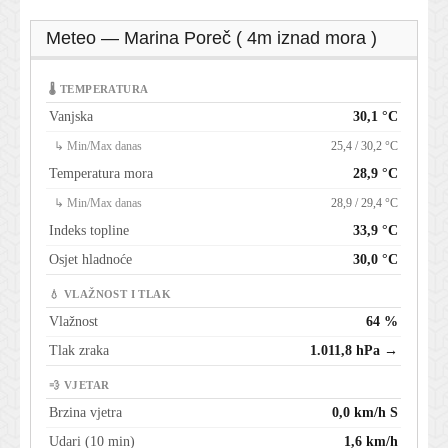
Meteo — Marina Poreč ( 4m iznad mora )
🌡 TEMPERATURA
Vanjska
30,1 °C
↳ Min/Max danas
25,4 / 30,2 °C
Temperatura mora
28,9 °C
↳ Min/Max danas
28,9 / 29,4 °C
Indeks topline
33,9 °C
Osjet hladnoće
30,0 °C
💧 VLAŽNOST I TLAK
Vlažnost
64 %
Tlak zraka
1.011,8 hPa →
💨 VJETAR
Brzina vjetra
0,0 km/h S
Udari (10 min)
1,6 km/h