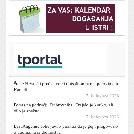
T-portal.hr
Izgleda kao dizajnerska: Ova Zarina torba košta manje
od 26 eura
7. kolovoza 2026.
Šteta: Hrvatski predstavnici upisali poraze u parovima u
Kanadi
7. kolovoza 2026.
Potres na području Dubrovnika: 'Trajalo je kratko, ali
bilo je snažno'
7. kolovoza 2026.
Brat Angeline Jolie javno priznao da je gej i progovorio
o traumama iz djetinjstva
7. kolovoza 2026.