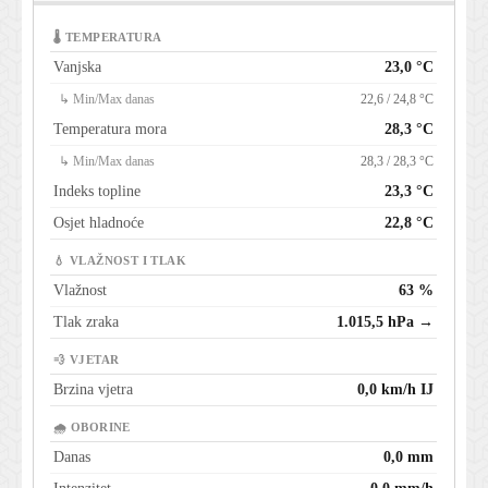
🌡 TEMPERATURA
Vanjska
23,0 °C
↳ Min/Max danas
22,6 / 24,8 °C
Temperatura mora
28,3 °C
↳ Min/Max danas
28,3 / 28,3 °C
Indeks topline
23,3 °C
Osjet hladnoće
22,8 °C
💧 VLAŽNOST I TLAK
Vlažnost
63 %
Tlak zraka
1.015,5 hPa →
💨 VJETAR
Brzina vjetra
0,0 km/h IJ
🌧 OBORINE
Danas
0,0 mm