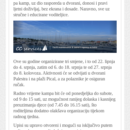
pa kamp, uz dio rasporeda u dvorani, donosi i pravi
ljetni doživljaj, bez ekrana i dosade. Naravno, sve uz
stručne i educirane voditeljice.
Ove su godine organizirane tri smjene, i to od 22. lipnja
do 4. srpnja, zatim od 6. do 18. srpnja te od 27. srpnja
do 8. kolovoza. Aktivnosti će se odvijati u dvorani
Palestra i na plaži Pical, a za polaznike je osiguran
ručak.
Radno vrijeme kampa bit će od ponedjeljka do subote,
od 9 do 15 sati, uz mogućnost ranijeg dolaska i kasnijeg
preuzimanja djece (od 7.45 do 16.15 sati), što
roditeljima dodatno olakšava organizaciju tijekom
radnog tjedna.
Upisi su upravo otvoreni i mogući su isključivo putem