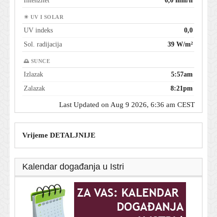
Intenzitet
0,0 mm/h
☀ UV I SOLAR
UV indeks
0,0
Sol. radijacija
39 W/m²
🌅 SUNCE
Izlazak
5:57am
Zalazak
8:21pm
Last Updated on Aug 9 2026, 6:36 am CEST
Vrijeme DETALJNIJE
Kalendar događanja u Istri