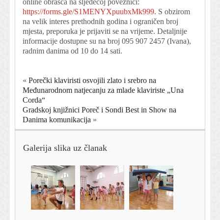
online obrasca na sljedećoj poveznici:
https://forms.gle/S1MENYXpuubxMk999
. S obzirom
na velik interes prethodnih godina i ograničen broj
mjesta, preporuka je prijaviti se na vrijeme. Detaljnije
informacije dostupne su na broj 095 907 2457 (Ivana),
radnim danima od 10 do 14 sati.
«
Porečki klaviristi osvojili zlato i srebro na
Međunarodnom natjecanju za mlade klaviriste „Una
Corda“
Gradskoj knjižnici Poreč i Sondi Best in Show na
Danima komunikacija
»
Galerija slika uz članak