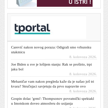
T-portal.hr
Dnevni horoskop za 9. kolovoza 2026. - što vam
zvijezde danas donose
8. kolovoza 2026.
Carević nakon novog poraza: Odigrali smo vrhunsku
utakmicu
8. kolovoza 2026.
Joe Biden u sve je lošijem stanju: Rak se proširio, trpi
jaku bol
8. kolovoza 2026.
Mehaničar vam nakon pregleda kaže da je našao još tri
kvara? Stručnjaci savjetuju da prvo napravite ovo
8. kolovoza 2026.
Gospin dolac 'grmi': Thompsonov povratnički spektakl
u Imotskom doveo atmosferu do usijanja
8. kolovoza 2026.