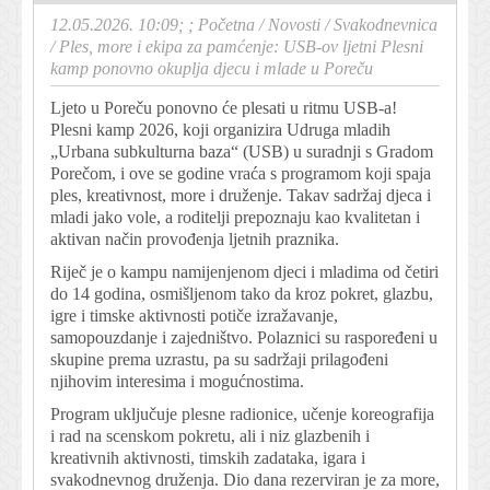
12.05.2026. 10:09; ;
Početna
/
Novosti
/
Svakodnevnica
/
Ples, more i ekipa za pamćenje: USB-ov ljetni Plesni
kamp ponovno okuplja djecu i mlade u Poreču
Ljeto u Poreču ponovno će plesati u ritmu USB-a!
Plesni kamp 2026, koji organizira Udruga mladih
„Urbana subkulturna baza“ (USB) u suradnji s Gradom
Porečom, i ove se godine vraća s programom koji spaja
ples, kreativnost, more i druženje. Takav sadržaj djeca i
mladi jako vole, a roditelji prepoznaju kao kvalitetan i
aktivan način provođenja ljetnih praznika.
Riječ je o kampu namijenjenom djeci i mladima od četiri
do 14 godina, osmišljenom tako da kroz pokret, glazbu,
igre i timske aktivnosti potiče izražavanje,
samopouzdanje i zajedništvo. Polaznici su raspoređeni u
skupine prema uzrastu, pa su sadržaji prilagođeni
njihovim interesima i mogućnostima.
Program uključuje plesne radionice, učenje koreografija
i rad na scenskom pokretu, ali i niz glazbenih i
kreativnih aktivnosti, timskih zadataka, igara i
svakodnevnog druženja. Dio dana rezerviran je za more,