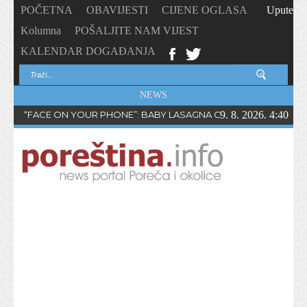
POČETNA
OBAVIJESTI
CIJENE OGLASA
Upute
Kolumna
POŠALJITE NAM VIJEST
KALENDAR DOGAĐANJA
NEWS
“FACE ON YOUR PHONE”: BABY LASAGNA OBJAVIO NOVI SING
9. 8. 2026. 4:40