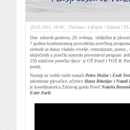
20.05.2016. 18:45; ;
Početna
/
Lifestyle
/
Zabava
/
PL
Dan zdravih gradova, 20. svibnja, obilježen je ples
7 godina kontinuiranog provođenja porečkog progra
slobode ja danas vladalo veselje, entuzijazam, ponos
uključenih u porečki autorski preventivni program jed
250 ushićene porečke djece iz OŠ Poreč i TOŠ B. Pare
pratili.
Nastup su vodili vješti osmaši
Petra Mažar
i
Endi Ter
talentirane pjevačice, učenice
Hana Bitunjac i Natali
je koordinatorica Zdravog grada Poreč
Nataša Basani
Ester Zarli.