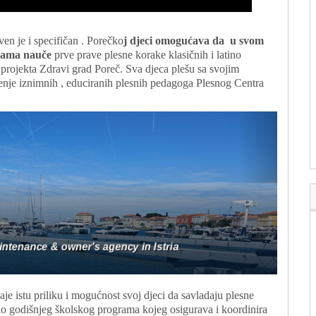
ven je i specifičan . Porečko
j djeci omogućava da u svom
grama nauče
prve prave plesne korake klasičnih i latino
 projekta Zdravi grad Poreč. Sva djeca plešu sa svojim
enje iznimnih , educiranih plesnih pedagoga Plesnog Centra
aje istu priliku i mogućnost svoj djeci da savladaju plesne
je dio godišnjeg školskog programa kojeg osigurava i koordinira