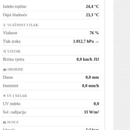
Indeks topline
24,4 °C
Osjet hladnoće
23,3 °C
💧 VLAŽNOST I TLAK
Vlažnost
76 %
Tlak zraka
1.012,7 hPa →
💨 VJETAR
Brzina vjetra
0,0 km/h JIJ
🌧 OBORINE
Danas
0,0 mm
Intenzitet
0,0 mm/h
☀ UV I SOLAR
UV indeks
0,0
Sol. radijacija
33 W/m²
🌅 SUNCE