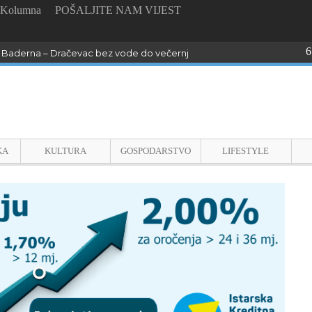
Kolumna
POŠALJITE NAM VIJEST
6
Baderna – Dračevac bez vode do večernjih sati !
KA
KULTURA
GOSPODARSTVO
LIFESTYLE