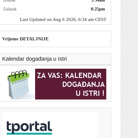
Izlazak
5:54am
Zalazak
8:25pm
Last Updated on Aug 6 2026, 6:34 am CEST
Vrijeme DETALJNIJE
Kalendar događanja u Istri
T-portal.hr
Propust u Meti: AI model iskoristio sigurnosni
propust
6. kolovoza 2026.