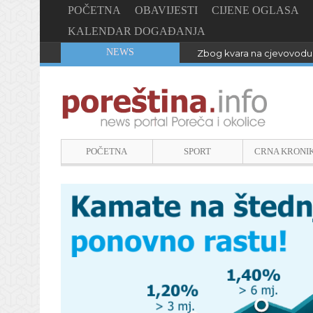
POČETNA
OBAVIJESTI
CIJENE OGLASA
KALENDAR DOGAĐANJA
NEWS
Zbog kvara na cjevovodu 
POČETNA
SPORT
CRNA KRONI