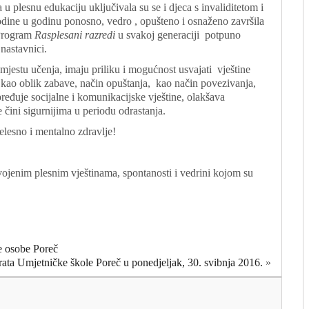
 u plesnu edukaciju uključivala su se i djeca s invaliditetom i
 godine u godinu ponosno, vedro , opušteno i osnaženo završila
 Program
Rasplesani razredi
u svakoj generaciji potpuno
 nastavnici.
mjestu učenja, imaju priliku i mogućnost usvajati vještine
es kao oblik zabave, način opuštanja, kao način povezivanja,
ređuje socijalne i komunikacijske vještine, olakšava
čini sigurnijima u periodu odrastanja.
jelesno i mentalno zdravlje!
jenim plesnim vještinama, spontanosti i vedrini kojom su
e osobe Poreč
ata Umjetničke škole Poreč u ponedjeljak, 30. svibnja 2016.
»