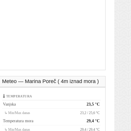
Meteo — Marina Poreč ( 4m iznad mora )
🌡 TEMPERATURA
Vanjska
23,5 °C
↳ Min/Max danas
23,2 / 25,6 °C
Temperatura mora
29,4 °C
↳ Min/Max danas
29,4 / 29,4 °C