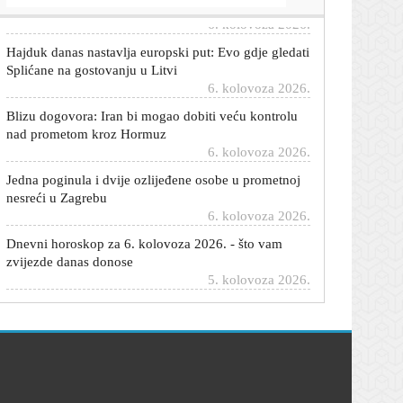
Hajduk danas nastavlja europski put: Evo gdje gledati
Splićane na gostovanju u Litvi
6. kolovoza 2026.
Blizu dogovora: Iran bi mogao dobiti veću kontrolu
nad prometom kroz Hormuz
6. kolovoza 2026.
Jedna poginula i dvije ozlijeđene osobe u prometnoj
nesreći u Zagrebu
6. kolovoza 2026.
Dnevni horoskop za 6. kolovoza 2026. - što vam
zvijezde danas donose
5. kolovoza 2026.
Vakula prognozira: Izdržite još sutra, u petak moguće
i olujno nevrijeme
5. kolovoza 2026.
Tiha epidemija modernog doba: Nosite li pametni sat
i u krevet, možda patite od ovog bizarnog
poremećaja
5. kolovoza 2026.