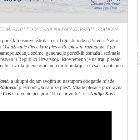
ES MLADIH POREČANA NA DAN ZDRAVIH GRADOVA
om porečkih osnovnoškolaca na Trgu slobode u Poreču. Nakon
ma
Osnaživanje djece kroz ples – Rasplesani razredi
na Trgu
 , samopouzdanje sedme generacije porečkih osmaša i sedmaša
instven u Republici Hrvatskoj. Istovremeno je na trgu plesalo
ntin uz okupljene građane i rodbinu koji su ih sa simpatijama
lavić,
a ukupni dojam svojim su nastupom obogatile mlade
 Radovčić
pjesmom „Ja sam za ples“. Mlade plesače pozdravila
ć Čuš
te ravnateljice porečkih osnovnih škola
Nadija Kos
i