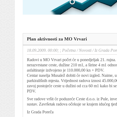
Plan aktivnosti za MO Vrvari
18.09.2009. 00:00; ;
Početna
/
Novosti
/
Iz Grada Por
Radovi u MO Vrvari počet će u ponedjeljak 21. rujna. 
nerazvrstane ceste, dužine 210 m1, a širine 4 m1 odn
asfaltiranje izdvojeno je 110.000,00 kn + PDV.
Centar naselja Musalež dobiti će novi izgled. Naime, u bli
parkirališnih mjesta. Vrijednost radova iznosi 45.000,
zavoj postojeće ceste u dužini od cca 60 m1 kako bi s
PDV.
Sve radove vršit će poduzeće Ceste d.o.o. iz Pule, inv
sustav. Završetak radova očekuje se krajem idućeg tjed
Iz Grada Poreča