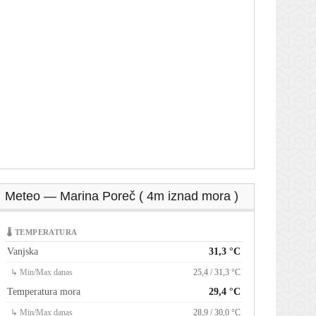
Meteo — Marina Poreč ( 4m iznad mora )
🌡 TEMPERATURA
Vanjska
31,3 °C
↳ Min/Max danas
25,4 / 31,3 °C
Temperatura mora
29,4 °C
↳ Min/Max danas
28,9 / 30,0 °C