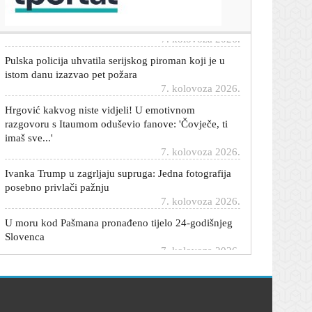
je i tko će biti v.d.
7. kolovoza 2026.
Pulska policija uhvatila serijskog piroman koji je u
istom danu izazvao pet požara
7. kolovoza 2026.
Hrgović kakvog niste vidjeli! U emotivnom
razgovoru s Itaumom oduševio fanove: 'Čovječe, ti
imaš sve...'
7. kolovoza 2026.
Ivanka Trump u zagrljaju supruga: Jedna fotografija
posebno privlači pažnju
7. kolovoza 2026.
U moru kod Pašmana pronađeno tijelo 24-godišnjeg
Slovenca
7. kolovoza 2026.
Zaokret u BiH: Novi visoki predstavnik sastao se s
Dodikovim ljudima
7. kolovoza 2026.
Mnogi su 'pali' na turske serije, pa i majka slavnog