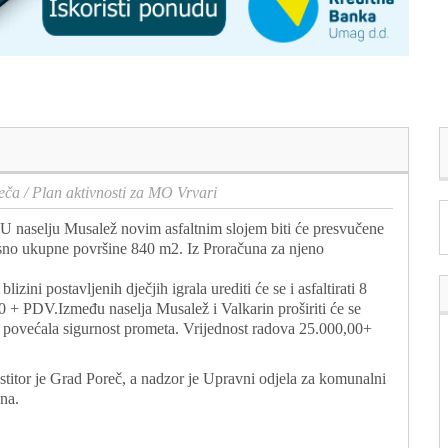
eča
/
Plan aktivnosti za MO Vrvari
U naselju Musalež novim asfaltnim slojem biti će presvučene
osno ukupne površine 840 m2. Iz Proračuna za njeno
zini postavljenih dječjih igrala urediti će se i asfaltirati 8
00 + PDV.Između naselja Musalež i Valkarin proširiti će se
e povećala sigurnost prometa. Vrijednost radova 25.000,00+
estitor je Grad Poreč, a nadzor je Upravni odjela za komunalni
na.