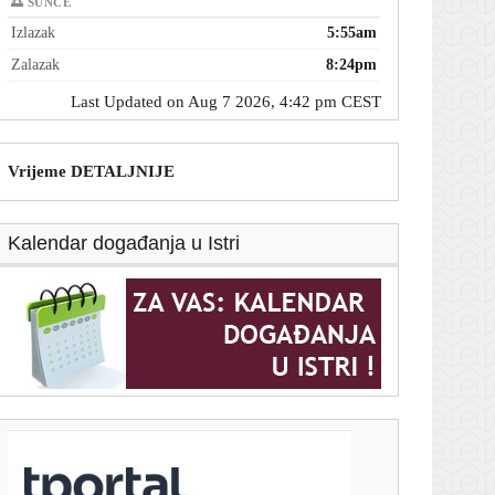
🌅 SUNCE
Izlazak
5:55am
Zalazak
8:24pm
Last Updated on Aug 7 2026, 4:42 pm CEST
Vrijeme DETALJNIJE
Kalendar događanja u Istri
T-portal.hr
Siniša Krajač više nije glavni tajnik HOO-a, poznato