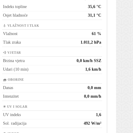
Indeks topline
35,6 °C
Osjet hladnoće
31,1 °C
💧 VLAŽNOST I TLAK
Vlažnost
61 %
Tlak zraka
1.011,2 hPa
💨 VJETAR
Brzina vjetra
0,0 km/h SSZ
Udari (10 min)
1,6 km/h
🌧 OBORINE
Danas
0,0 mm
Intenzitet
0,0 mm/h
☀ UV I SOLAR
UV indeks
1,6
Sol. radijacija
492 W/m²