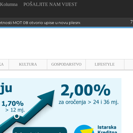
Kolumna
POŠALJITE NAM VIJEST
7
tnosti MOT 08 otvorio upise u novu plesnu sezonu
KA
KULTURA
GOSPODARSTVO
LIFESTYLE