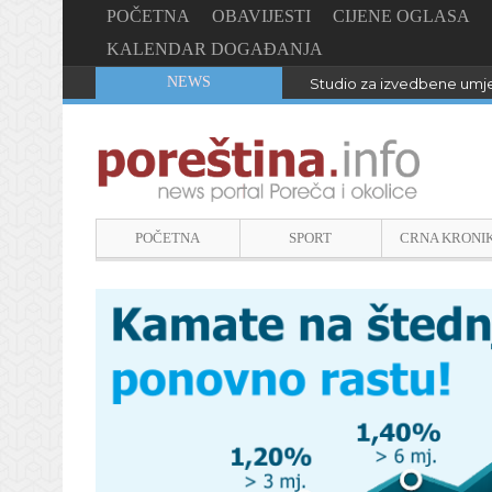
POČETNA
OBAVIJESTI
CIJENE OGLASA
KALENDAR DOGAĐANJA
NEWS
Studio za izvedbene umje
POČETNA
SPORT
CRNA KRONI