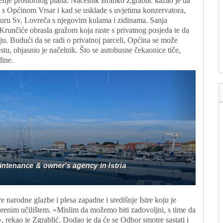
enje prostornog plana. Načelnik Branko Zgrablić kazao je da
e s Općinom Vrsar i kad se usklade s uvjetima konzervatora,
izuru Sv. Lovreča s njegovim kulama i zidinama. Sanja
 Krunčiće obrasla gražom koja raste s privatnog posjeda te da
u. Budući da se radi o privatnoj parceli, Općina se može
cestu, objasnio je načelnik. Što se autobusne čekaonice tiče,
dine.
 narodne glazbe i plesa zapadne i središnje Istre koju je
renim učilištem. »Mislim da možemo biti zadovoljni, s time da
, rekao je Zgrablić. Dodao je da će se Odbor smotre sastati i