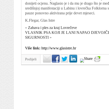
donijeti ocjenu. Naglasio je i da mu je drago što je me
središnjoj manifestaciji u Labinu i lovrečka Folklor
pauze ponovno aktivirana prije devet mjeseci.
K.Flegar, Glas Istre
«
Zabava i ples za kraj Lovrečeve
VLASNIK PSA KOJI JE LANI NAPAO DJEVOJ
SIGURNOSTI
»
Više link:
http://www.glasistre.hr
Podijeli