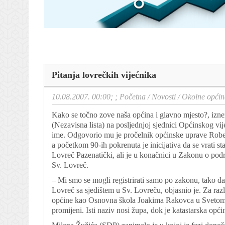
Pitanja lovrečkih vijećnika
10.08.2007. 00:00; ;
Početna
/
Novosti
/
Okolne općin
Kako se točno zove naša općina i glavno mjesto?, izne
(Nezavisna lista) na posljednjoj sjednici Općinskog vije
ime. Odgovorio mu je pročelnik općinske uprave Rober
a početkom 90-ih pokrenuta je inicijativa da se vrati st
Lovreč Pazenatički, ali je u konačnici u Zakonu o pod
Sv. Lovreč.
– Mi smo se mogli registrirati samo po zakonu, tako 
Lovreč sa sjedištem u Sv. Lovreču, objasnio je. Za razl
općine kao Osnovna škola Joakima Rakovca u Svetom L
promijeni. Isti naziv nosi župa, dok je katastarska op