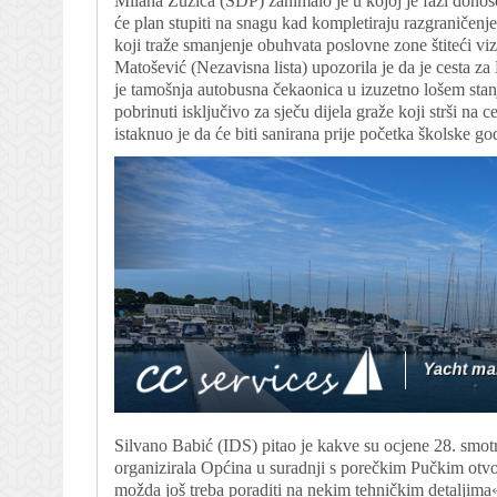
Milana Žužića (SDP) zanimalo je u kojoj je fazi donoš
će plan stupiti na snagu kad kompletiraju razgraničenj
koji traže smanjenje obuhvata poslovne zone štiteći v
Matošević (Nezavisna lista) upozorila je da je cesta za
je tamošnja autobusna čekaonica u izuzetno lošem stanj
pobrinuti isključivo za sječu dijela graže koji strši na 
istaknuo je da će biti sanirana prije početka školske go
Silvano Babić (IDS) pitao je kakve su ocjene 28. smotre
organizirala Općina u suradnji s porečkim Pučkim otvo
možda još treba poraditi na nekim tehničkim detaljima«