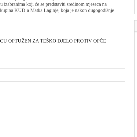
đu izabranima koji će se predstaviti sredinom mjeseca na
na skupina KUD-a Matka Laginje, koja je nakon dugogodišnje
ČICU OPTUŽEN ZA TEŠKO DJELO PROTIV OPĆE