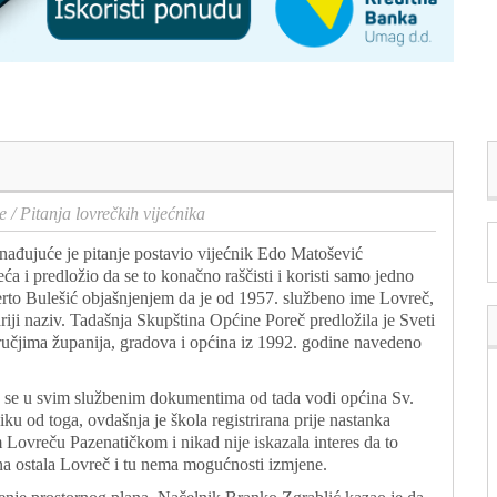
e
/
Pitanja lovrečkih vijećnika
nađujuće je pitanje postavio vijećnik Edo Matošević
ća i predložio da se to konačno raščisti i koristi samo jedno
to Bulešić objašnjenjem da je od 1957. službeno ime Lovreč,
ariji naziv. Tadašnja Skupština Općine Poreč predložila je Sveti
ručjima županija, gradova i općina iz 1992. godine navedeno
da se u svim službenim dokumentima od tada vodi općina Sv.
iku od toga, ovdašnja je škola registrirana prije nastanka
ovreču Pazenatičkom i nikad nije iskazala interes da to
ćina ostala Lovreč i tu nema mogućnosti izmjene.