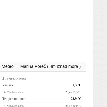
Meteo — Marina Poreč ( 4m iznad mora )
🌡 TEMPERATURA
Vanjska
31,3 °C
↳ Min/Max danas
25,4 / 31,3 °C
Temperatura mora
28,9 °C
↳ Min/Max danas
28,9 / 30,0 °C