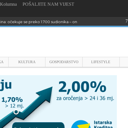
Kolumna
POŠALJITE NAM VIJEST
7
dina: očekuje se preko 1.700 sudionika – online prijave do 23. kolovoza
KA
KULTURA
GOSPODARSTVO
LIFESTYLE