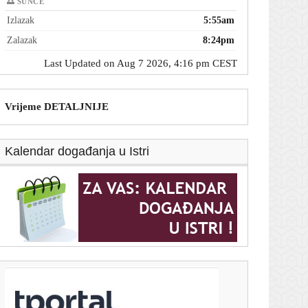
🌅 SUNCE
Izlazak
5:55am
Zalazak
8:24pm
Last Updated on Aug 7 2026, 4:16 pm CEST
Vrijeme DETALJNIJE
Kalendar događanja u Istri
T-portal.hr
Dalić postaje najplaćeniji hrvatski trener u povijesti.