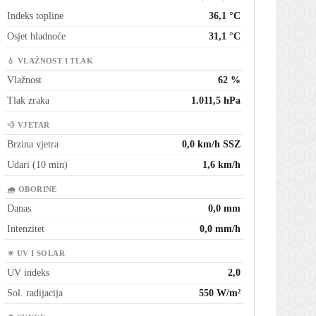
Indeks topline
36,1 °C
Osjet hladnoće
31,1 °C
💧 VLAŽNOST I TLAK
Vlažnost
62 %
Tlak zraka
1.011,5 hPa
💨 VJETAR
Brzina vjetra
0,0 km/h SSZ
Udari (10 min)
1,6 km/h
🌧 OBORINE
Danas
0,0 mm
Intenzitet
0,0 mm/h
☀ UV I SOLAR
UV indeks
2,0
Sol. radijacija
550 W/m²