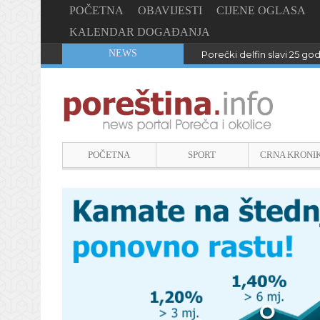
POČETNA
OBAVIJESTI
CIJENE OGLASA
KALENDAR DOGAĐANJA
NEWS
Porečki delfin slavi 25 go
POČETNA
SPORT
CRNA KRONI