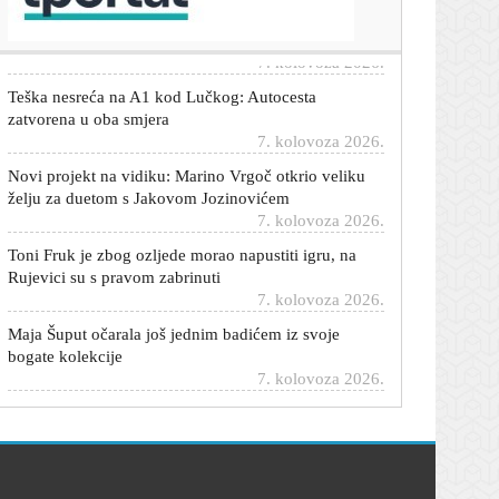
Evo koji je na svjetskoj ljestvici
7. kolovoza 2026.
Teška nesreća na A1 kod Lučkog: Autocesta
zatvorena u oba smjera
7. kolovoza 2026.
Novi projekt na vidiku: Marino Vrgoč otkrio veliku
želju za duetom s Jakovom Jozinovićem
7. kolovoza 2026.
Toni Fruk je zbog ozljede morao napustiti igru, na
Rujevici su s pravom zabrinuti
7. kolovoza 2026.
Maja Šuput očarala još jednim badićem iz svoje
bogate kolekcije
7. kolovoza 2026.
Želite mobitelom snimiti nadolazeću veliku pomrčinu
Sunca? Evo što trebate znati
7. kolovoza 2026.
VIDEO/FOTO Ovako Bundek već dugo nije
izgledao: Nevjerojatni prizori