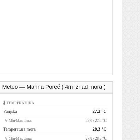
Meteo — Marina Poreč ( 4m iznad mora )
🌡 TEMPERATURA
Vanjska
27,2 °C
↳ Min/Max danas
22,6 / 27,2 °C
Temperatura mora
28,3 °C
↳ Min/Max danas
27,8 / 28,3 °C