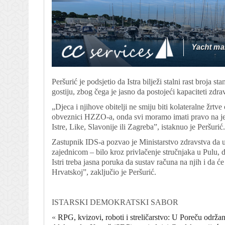
Peršurić je podsjetio da Istra bilježi stalni rast broja s
gostiju, zbog čega je jasno da postojeći kapaciteti zdr
„Djeca i njihove obitelji ne smiju biti kolateralne žrt
obveznici HZZO-a, onda svi moramo imati pravo na jed
Istre, Like, Slavonije ili Zagreba”, istaknuo je Peršurić.
Zastupnik IDS-a pozvao je Ministarstvo zdravstva da 
zajednicom – bilo kroz privlačenje stručnjaka u Pulu,
Istri treba jasna poruka da sustav računa na njih i da ć
Hrvatskoj”, zaključio je Peršurić.
ISTARSKI DEMOKRATSKI SABOR
«
RPG, kvizovi, roboti i streličarstvo: U Poreču održa