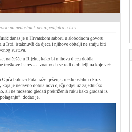
orio na nedostatak neuropedijatra u Istri
šurić
danas je u Hrvatskom saboru u slobodnom govoru
 Istri, istaknuvši da djeca i njihove obitelji ne smiju biti
venog sustava.
dove, najčešće u Rijeku, kako bi njihova djeca dobila
 troškove i stres – a znamo da se radi o obiteljima koje već
i Opća bolnica Pula traže rješenja, među ostalim i kroz
, koja je nedavno dobila novi dječji odjel uz zajedničko
o, ali ne možemo gledati prekriženih ruku kako građani iz
polaganju”, dodao je.