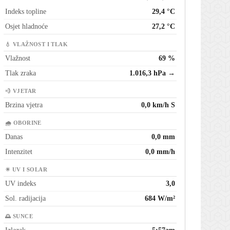
Indeks topline
29,4 °C
Osjet hladnoće
27,2 °C
💧 VLAŽNOST I TLAK
Vlažnost
69 %
Tlak zraka
1.016,3 hPa →
💨 VJETAR
Brzina vjetra
0,0 km/h S
🌧 OBORINE
Danas
0,0 mm
Intenzitet
0,0 mm/h
☀ UV I SOLAR
UV indeks
3,0
Sol. radijacija
684 W/m²
🌅 SUNCE