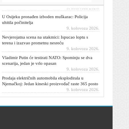
U Osijeku pronađen izboden muškarac: Policija
uhitila počinitelja
9. kolovoza 2026.
Nevjerojatna scena na utakmici: Ispucao loptu s
terena i izazvao prometnu nesreću
9. kolovoza 2026.
Vladimir Putin će testirati NATO: Spominju se dva
scenarija, jedan je vrlo opasan
9. kolovoza 2026.
Prodaja električnih automobila eksplodirala u
Njemačkoj: Jedan kineski proizvođač raste 365 posto
9. kolovoza 2026.
Nijemci objasnili zašto je BMW u velikom padu:
Pogreška je napravljena davno
9. kolovoza 2026.
Ponegdje mogući zastoji prema moru: Na jednoj
autocesti uvedena zabrana prometa
9. kolovoza 2026.