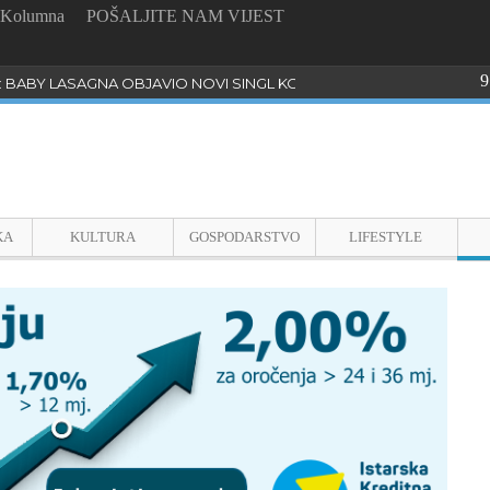
Kolumna
POŠALJITE NAM VIJEST
9
: BABY LASAGNA OBJAVIO NOVI SINGL KOJI PROGOVARA O BULLYI
KA
KULTURA
GOSPODARSTVO
LIFESTYLE