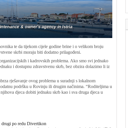
tanovnika te da tijekom cijele godine brine i o velikom broju
avstvene skrbi moraju biti dodatno prilagođeni.
ve organizacijskih i kadrovskih problema. Ako smo svi jednako
naku i dostupnu zdravstvenu skrb, bez obzira dolazimo li iz
ubrza rješavanje ovog problema u suradnji s lokalnom
 dodatnu podršku u Rovinju ili drugim načinima. “Roditeljima u
e njihova djeca dobiti jednaku skrb kao i sva druga djeca u
n drugi po redu Divertikon