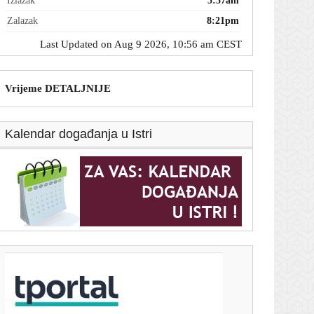
Izlazak
5:57am
Zalazak
8:21pm
Last Updated on Aug 9 2026, 10:56 am CEST
Vrijeme DETALJNIJE
Kalendar događanja u Istri
T-portal.hr
Pulska noć za pamćenje: Severina priredila spektakl u
rasprodanom amfiteatru
9. kolovoza 2026.