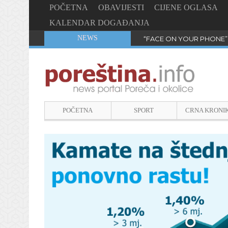
POČETNA
OBAVIJESTI
CIJENE OGLASA
KALENDAR DOGAĐANJA
NEWS
“FACE ON YOUR PHONE”
POČETNA
SPORT
CRNA KRONI