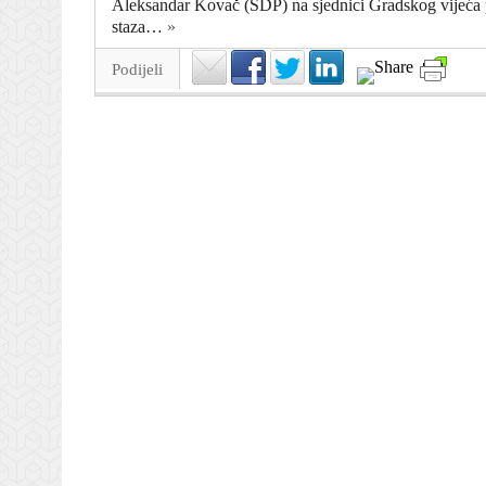
Aleksandar Kovač (SDP) na sjednici Gradskog vijeća pos
staza…
»
Podijeli