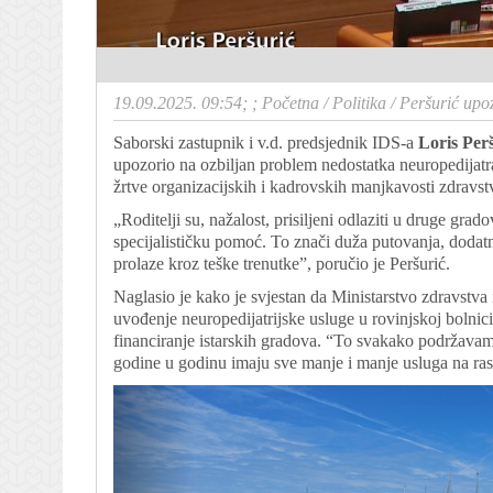
19.09.2025. 09:54; ;
Početna
/
Politika
/
Peršurić upoz
Saborski zastupnik i v.d. predsjednik IDS-a
Loris Per
upozorio na ozbiljan problem nedostatka neuropedijatra u
žrtve organizacijskih i kadrovskih manjkavosti zdravst
„Roditelji su, nažalost, prisiljeni odlaziti u druge gra
specijalističku pomoć. To znači duža putovanja, dodatne
prolaze kroz teške trenutke”, poručio je Peršurić.
Naglasio je kako je svjestan da Ministarstvo zdravstva 
uvođenje neuropedijatrijske usluge u rovinjskoj bolnici
financiranje istarskih gradova. “To svakako podržavam
godine u godinu imaju sve manje i manje usluga na ras