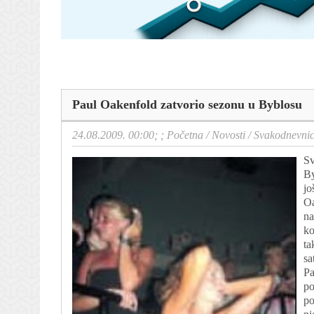
Paul Oakenfold zatvorio sezonu u Byblosu
24.08.2009. 00:00; ;
Početna
/
Novosti
/
Svakodnevni
Sv
By
jo
Oa
na
ko
ta
sa
Pa
po
po