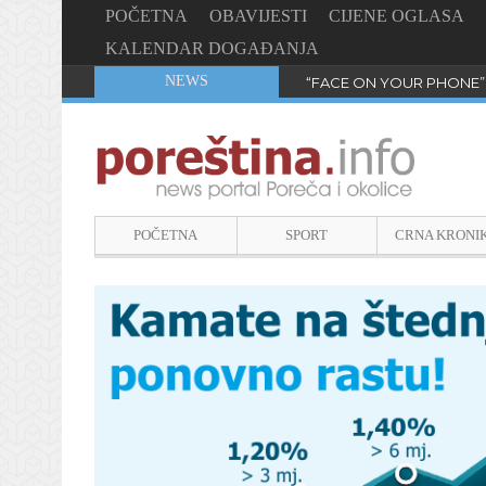
POČETNA
OBAVIJESTI
CIJENE OGLASA
KALENDAR DOGAĐANJA
NEWS
“FACE ON YOUR PHONE”
POČETNA
SPORT
CRNA KRONI