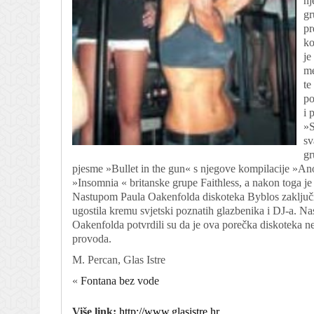
nj
gr
pr
ko
je
me
te
po
i 
»S
sv
gr
pjesme »Bullet in the gun« s njegove kompilacije »An
»Insomnia « britanske grupe Faithless, a nakon toga je p
Nastupom Paula Oakenfolda diskoteka Byblos zaključil
ugostila kremu svjetski poznatih glazbenika i DJ-a. Na
Oakenfolda potvrdili su da je ova porečka diskoteka n
provoda.
M. Percan, Glas Istre
«
Fontana bez vode
Više link:
http://www.glasistre.hr