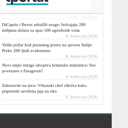
preko šest promila alkohola u krvi
8. kolovoza 2026.
DiCaprio i Bezos udružili snage: Izdvajaju 200
milijuna dolara za spas 100 ugroženih vrsta
8. kolovoza 2026.
Veliki požar kod poznatog jezera na sjeveru Italije:
Preko 200 ljudi evakuirano
8. kolovoza 2026.
Novi smjer istrage ubojstva britanske ministrice: Sve
povezano s Farageom?
8. kolovoza 2026.
Zaboravite na tavu: Vrhunski chef otkriva kako
pripremiti savršena jaja na oko
8. kolovoza 2026.
Vučić nakon sastanka sa Zelenskim: Srbija neće
uskoro u EU. Uvijek će nam naći neke Hrvate...
8. kolovoza 2026.
Morski psi mogu pripremiti ljude za uragan?
Znanstvenici istražuju zanimljivu teoriju