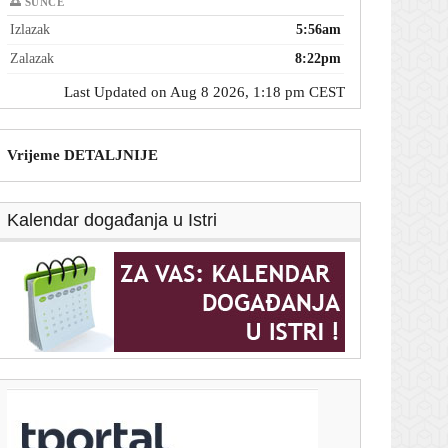
🌅 SUNCE
Izlazak
5:56am
Zalazak
8:22pm
Last Updated on Aug 8 2026, 1:18 pm CEST
Vrijeme DETALJNIJE
Kalendar događanja u Istri
T-portal.hr
Na splitskoj psihijatriji probijen rekord: Mladić imao