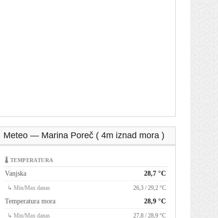
Meteo — Marina Poreč ( 4m iznad mora )
🌡 TEMPERATURA
Vanjska
28,7 °C
↳ Min/Max danas
26,3 / 29,2 °C
Temperatura mora
28,9 °C
↳ Min/Max danas
27,8 / 28,9 °C