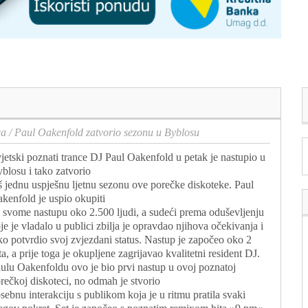
ca
/
Paul Oakenfold zatvorio sezonu u Byblosu
jetski poznati trance DJ Paul Oakenfold u petak je nastupio u
blosu i tako zatvorio
š jednu uspješnu ljetnu sezonu ove porečke diskoteke. Paul
kenfold je uspio okupiti
 svome nastupu oko 2.500 ljudi, a sudeći prema oduševljenju
je je vladalo u publici zbilja je opravdao njihova očekivanja i
ko potvrdio svoj zvjezdani status. Nastup je započeo oko 2
ta, a prije toga je okupljene zagrijavao kvalitetni resident DJ.
ulu Oakenfoldu ovo je bio prvi nastup u ovoj poznatoj
rečkoj diskoteci, no odmah je stvorio
sebnu interakciju s publikom koja je u ritmu pratila svaki