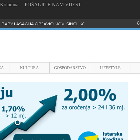
Kolumna
POŠALJITE NAM VIJEST
8
: BABY LASAGNA OBJAVIO NOVI SINGL KOJI PROGOVARA O BULLYI
KA
KULTURA
GOSPODARSTVO
LIFESTYLE