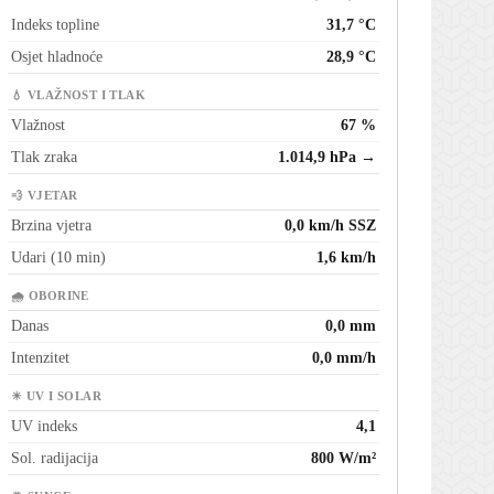
Indeks topline
31,7 °C
Osjet hladnoće
28,9 °C
💧 VLAŽNOST I TLAK
Vlažnost
67 %
Tlak zraka
1.014,9 hPa →
💨 VJETAR
Brzina vjetra
0,0 km/h SSZ
Udari (10 min)
1,6 km/h
🌧 OBORINE
Danas
0,0 mm
Intenzitet
0,0 mm/h
☀ UV I SOLAR
UV indeks
4,1
Sol. radijacija
800 W/m²