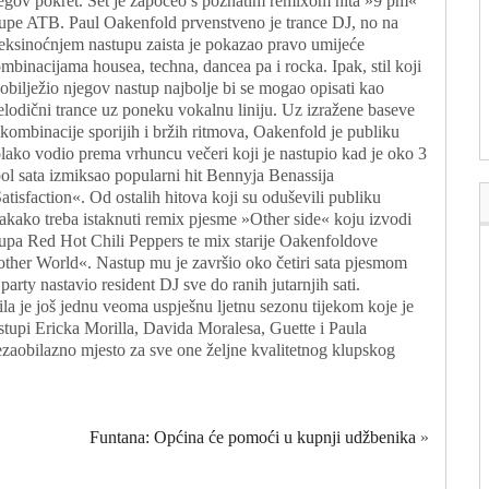
egov pokret. Set je započeo s poznatim remixom hita »9 pm«
upe ATB. Paul Oakenfold prvenstveno je trance DJ, no na
eksinoćnjem nastupu zaista je pokazao pravo umijeće
mbinacijama housea, techna, dancea pa i rocka. Ipak, stil koji
 obilježio njegov nastup najbolje bi se mogao opisati kao
lodični trance uz poneku vokalnu liniju. Uz izražene baseve
 kombinacije sporijih i bržih ritmova, Oakenfold je publiku
lako vodio prema vrhuncu večeri koji je nastupio kad je oko 3
pol sata izmiksao popularni hit Bennyja Benassija
atisfaction«. Od ostalih hitova koji su oduševili publiku
akako treba istaknuti remix pjesme »Other side« koju izvodi
upa Red Hot Chili Peppers te mix starije Oakenfoldove
other World«. Nastup mu je završio oko četiri sata pjesmom
arty nastavio resident DJ sve do ranih jutarnjih sati.
a je još jednu veoma uspješnu ljetnu sezonu tijekom koje je
stupi Ericka Morilla, Davida Moralesa, Guette i Paula
ezaobilazno mjesto za sve one željne kvalitetnog klupskog
Funtana: Općina će pomoći u kupnji udžbenika
»