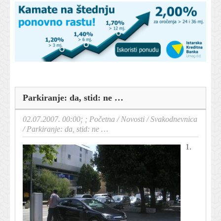
Parkiranje: da, stid: ne …
02.07.2007. 00:00; ;
Početna
/
Novosti
/
Svakodnevnica
/
Parkiranje: da, stid: ne …
1.