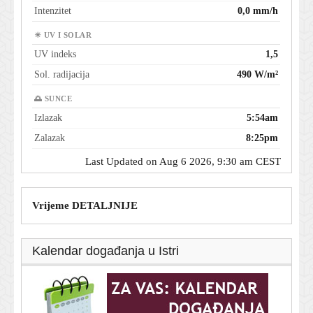
Intenzitet
0,0 mm/h
☀ UV I SOLAR
UV indeks
1,5
Sol. radijacija
490 W/m²
🌅 SUNCE
Izlazak
5:54am
Zalazak
8:25pm
Last Updated on Aug 6 2026, 9:30 am CEST
Vrijeme DETALJNIJE
Kalendar događanja u Istri