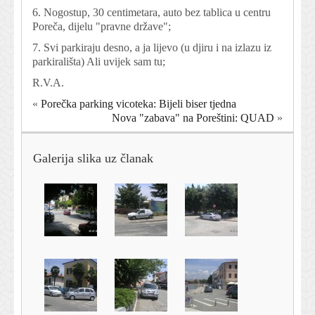
6. Nogostup, 30 centimetara, auto bez tablica u centru
Poreča, dijelu "pravne države";
7. Svi parkiraju desno, a ja lijevo (u djiru i na izlazu iz
parkirališta) Ali uvijek sam tu;
R.V.A.
«
Porečka parking vicoteka: Bijeli biser tjedna
Nova "zabava" na Poreštini: QUAD
»
Galerija slika uz članak