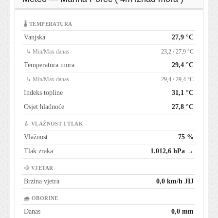
🌡 TEMPERATURA
Vanjska
27,9 °C
↳ Min/Max danas
23,2 / 27,9 °C
Temperatura mora
29,4 °C
↳ Min/Max danas
29,4 / 29,4 °C
Indeks topline
31,1 °C
Osjet hladnoće
27,8 °C
💧 VLAŽNOST I TLAK
Vlažnost
75 %
Tlak zraka
1.012,6 hPa →
💨 VJETAR
Brzina vjetra
0,0 km/h JIJ
🌧 OBORINE
Danas
0,0 mm