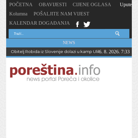
POČETNA
OBAVIJESTI
CIJENE OGLASA
Upute
Kolumna
POŠALJITE NAM VIJEST
KALENDAR DOGAĐANJA
NEWS
Obitelj Robida iz Slovenije dolazi u kamp Ulika već 50 godina !
6. 8. 2026. 7:33