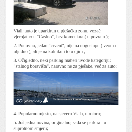
Viali: auto je uparkiran u pješačku zonu, vozač
vjerojatno u "Casino", bez komentara ( u povratu );
2. Ponovno, jedan "crveni", nije na nogostupu ( veoma
uljudno ), ali je na kolniku i to u djiru ;
3. Očigledno, neki parking maheri uvode kategoriju:
"stalnog boravišta", naravno ne za pješake, već za auto;
4. Popularno mjesto, na sjeveru Viala, u rotoru;
5. Još jedna novina, originalno, sada se parkira i u
suprotnom smjeru;