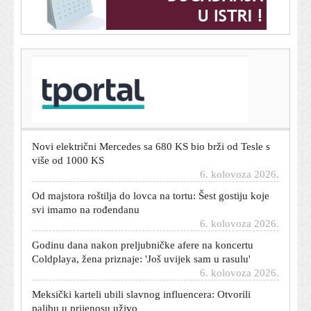
T-portal.hr
Mislite da su to valovi ili sunce? Nećete vjerovati što je
zapravo najopasnija stvar za djecu na plaži
6. kolovoza 2026.
Novi električni Mercedes sa 680 KS bio brži od Tesle s
više od 1000 KS
6. kolovoza 2026.
Od majstora roštilja do lovca na tortu: Šest gostiju koje
svi imamo na rođendanu
6. kolovoza 2026.
Godinu dana nakon preljubničke afere na koncertu
Coldplaya, žena priznaje: 'Još uvijek sam u rasulu'
6. kolovoza 2026.
Meksički karteli ubili slavnog influencera: Otvorili
paljbu u prijenosu uživo
6. kolovoza 2026.