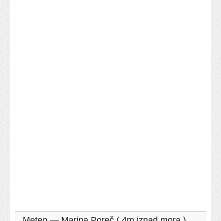
Meteo — Marina Poreč ( 4m iznad mora )