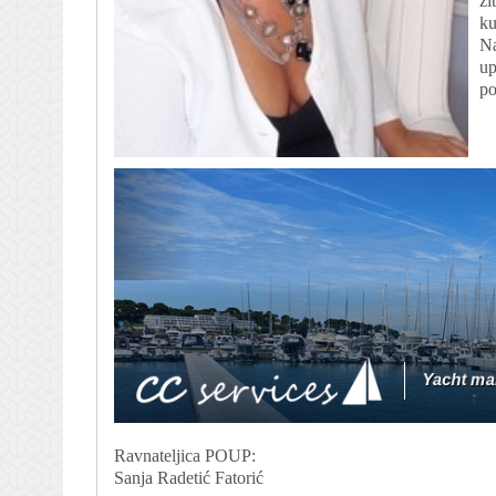
ži
ku
Na
up
po
Ravnateljica POUP:
Sanja Radetić Fatorić