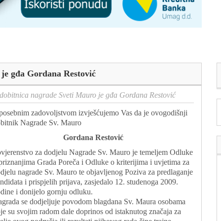
 je gđa Gordana Restović
dobitnica nagrade Sveti Mauro je gđa Gordana Restović
posebnim zadovoljstvom izvješćujemo Vas da je ovogodišnji
bitnik Nagrade Sv. Mauro
Gordana Restović
vjerenstvo za dodjelu Nagrade Sv. Mauro je temeljem Odluke
priznanjima Grada Poreča i Odluke o kriterijima i uvjetima za
djelu nagrade Sv. Mauro te objavljenog Poziva za predlaganje
ndidata i prispjelih prijava, zasjedalo 12. studenoga 2009.
dine i donijelo gornju odluku.
grada se dodjeljuje povodom blagdana Sv. Maura osobama
je su svojim radom dale doprinos od istaknutog značaja za