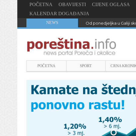
POČETNA
OBAVIJESTI
CIJENE OGLASA
KALENDAR DOGAĐANJA
NEWS
Od ponedjeljka u Galiji sku
POČETNA
SPORT
CRNA KRONI