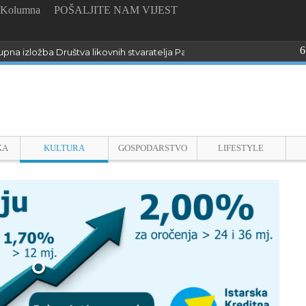
Kolumna
POŠALJITE NAM VIJEST
6
pna izložba Društva likovnih stvaratelja Pazin “Dijalozi sa slikarimar”
KA
KULTURA
GOSPODARSTVO
LIFESTYLE