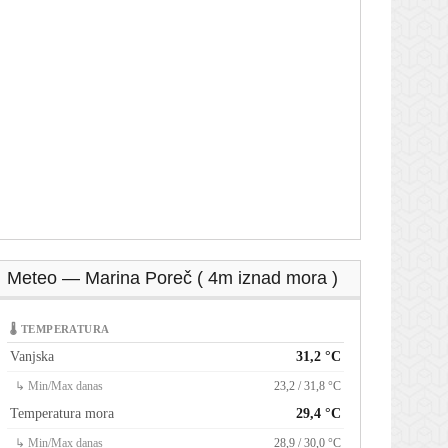
Meteo — Marina Poreč ( 4m iznad mora )
🌡 TEMPERATURA
Vanjska
31,2 °C
↳ Min/Max danas
23,2 / 31,8 °C
Temperatura mora
29,4 °C
↳ Min/Max danas
28,9 / 30,0 °C