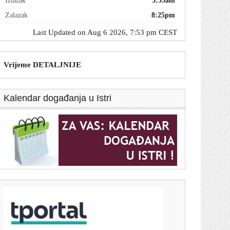
Izlazak
5:55am
Zalazak
8:25pm
Last Updated on Aug 6 2026, 7:53 pm CEST
Vrijeme DETALJNIJE
Kalendar događanja u Istri
T-portal.hr
Žalgiris izjednačio protiv Hajduka u neobičnoj
utakmici! Pogledajte situacije
6. kolovoza 2026.