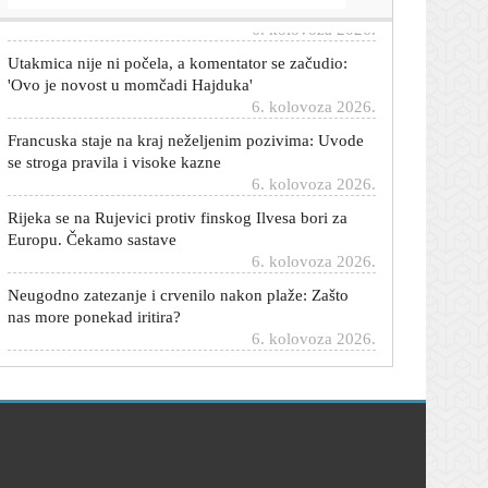
Utakmica nije ni počela, a komentator se začudio:
'Ovo je novost u momčadi Hajduka'
6. kolovoza 2026.
Francuska staje na kraj neželjenim pozivima: Uvode
se stroga pravila i visoke kazne
6. kolovoza 2026.
Rijeka se na Rujevici protiv finskog Ilvesa bori za
Europu. Čekamo sastave
6. kolovoza 2026.
Neugodno zatezanje i crvenilo nakon plaže: Zašto
nas more ponekad iritira?
6. kolovoza 2026.
Propuštena prilika: Pogledajte kako je Šego promašio
penal za 2:0 Hajduka
6. kolovoza 2026.
Društvenim mrežama proširila se snimka s nedavnog
Severininog koncerta: Pričala o Srebrenici
6. kolovoza 2026.