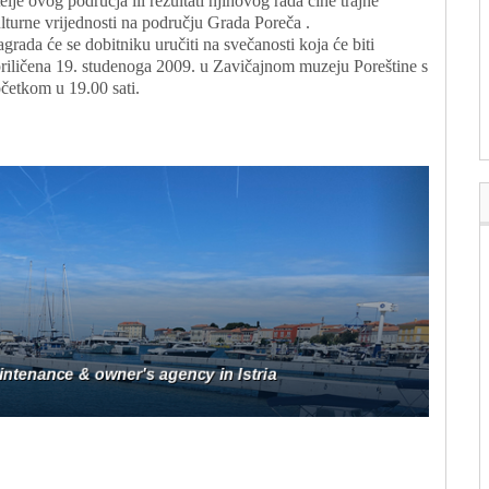
telje ovog područja ili rezultati njihovog rada čine trajne
lturne vrijednosti na području Grada Poreča .
grada će se dobitniku uručiti na svečanosti koja će biti
riličena 19. studenoga 2009. u Zavičajnom muzeju Poreštine s
četkom u 19.00 sati.