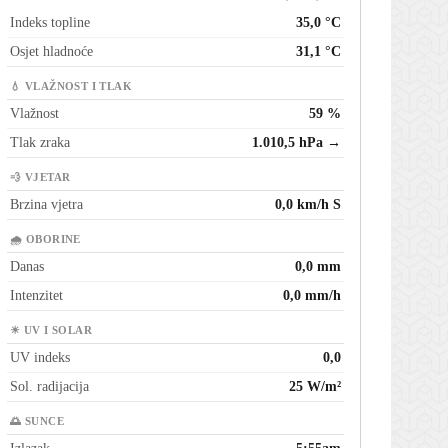
Indeks topline
35,0 °C
Osjet hladnoće
31,1 °C
💧 VLAŽNOST I TLAK
Vlažnost
59 %
Tlak zraka
1.010,5 hPa →
💨 VJETAR
Brzina vjetra
0,0 km/h S
🌧 OBORINE
Danas
0,0 mm
Intenzitet
0,0 mm/h
☀ UV I SOLAR
UV indeks
0,0
Sol. radijacija
25 W/m²
🌅 SUNCE