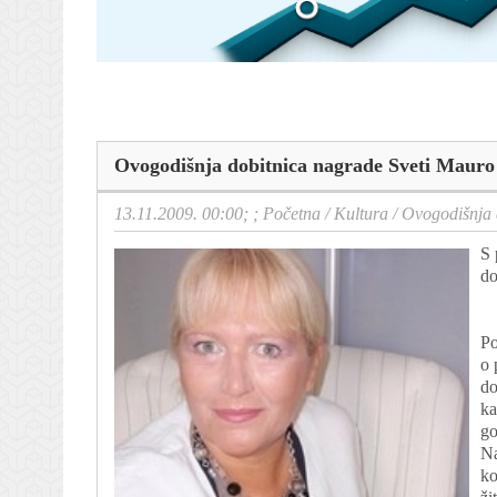
Ovogodišnja dobitnica nagrade Sveti Mauro
13.11.2009. 00:00; ;
Početna
/
Kultura
/
Ovogodišnja 
S 
do
Po
o 
do
ka
go
Na
ko