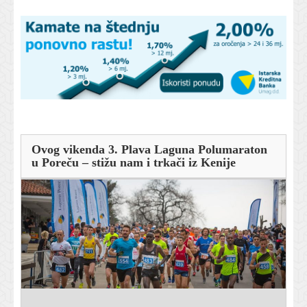
Ovog vikenda 3. Plava Laguna Polumaraton
u Poreču – stižu nam i trkači iz Kenije