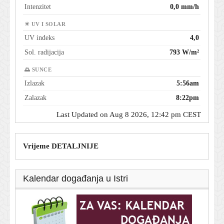
Intenzitet
0,0 mm/h
☀ UV I SOLAR
UV indeks
4,0
Sol. radijacija
793 W/m²
🌅 SUNCE
Izlazak
5:56am
Zalazak
8:22pm
Last Updated on Aug 8 2026, 12:42 pm CEST
Vrijeme DETALJNIJE
Kalendar događanja u Istri