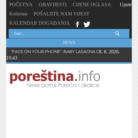
POČETNA
OBAVIJESTI
CIJENE OGLASA
Upute
Kolumna
POŠALJITE NAM VIJEST
KALENDAR DOGAĐANJA
NEWS
“FACE ON YOUR PHONE”: BABY LASAGNA OBJAVIO NOVI SING
8. 8. 2026.
10:43