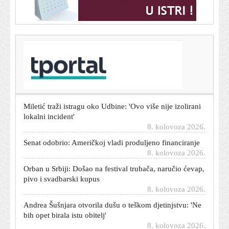
T-portal.hr
Modrić u Australiji: 'Koliko hrvatskih navijača,
prekrasno...'
8. kolovoza 2026.
Miletić traži istragu oko Udbine: 'Ovo više nije izolirani
lokalni incident'
8. kolovoza 2026.
Senat odobrio: Američkoj vladi produljeno financiranje
8. kolovoza 2026.
Orban u Srbiji: Došao na festival trubača, naručio ćevap,
pivo i svadbarski kupus
8. kolovoza 2026.
Andrea Šušnjara otvorila dušu o teškom djetinjstvu: 'Ne
bih opet birala istu obitelj'
8. kolovoza 2026.