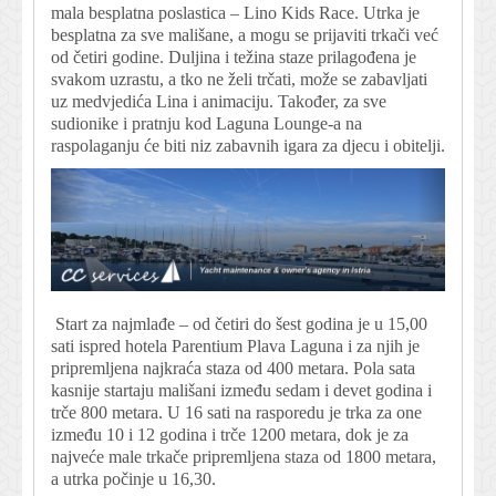
mala besplatna poslastica – Lino Kids Race. Utrka je
besplatna za sve mališane, a mogu se prijaviti trkači već
od četiri godine. Duljina i težina staze prilagođena je
svakom uzrastu, a tko ne želi trčati, može se zabavljati
uz medvjedića Lina i animaciju. Također, za sve
sudionike i pratnju kod Laguna Lounge-a na
raspolaganju će biti niz zabavnih igara za djecu i obitelji.
Start za najmlađe – od četiri do šest godina je u 15,00
sati ispred hotela Parentium Plava Laguna i za njih je
pripremljena najkraća staza od 400 metara. Pola sata
kasnije startaju mališani između sedam i devet godina i
trče 800 metara. U 16 sati na rasporedu je trka za one
između 10 i 12 godina i trče 1200 metara, dok je za
najveće male trkače pripremljena staza od 1800 metara,
a utrka počinje u 16,30.