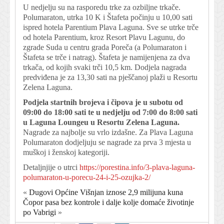
U nedjelju su na rasporedu trke za ozbiljne trkače.
Polumaraton, utrka 10 K i Štafeta počinju u 10,00 sati
ispred hotela Parentium Plava Laguna. Sve se utrke trče
od hotela Parentium, kroz Resort Plavu Lagunu, do
zgrade Suda u centru grada Poreča (a Polumaraton i
Štafeta se trče i natrag). Štafeta je namijenjena za dva
trkača, od kojih svaki trči 10,5 km. Dodjela nagrada
predviđena je za 13,30 sati na pješčanoj plaži u Resortu
Zelena Laguna.
Podjela startnih brojeva i čipova je u subotu od
09:00 do 18:00 sati te u nedjelju od 7:00 do 8:00 sati
u Laguna Loungeu u Resortu Zelena Laguna.
Nagrade za najbolje su vrlo izdašne. Za Plava Laguna
Polumaraton dodjeljuju se nagrade za prva 3 mjesta u
muškoj i ženskoj kategoriji.
Detaljnjije o utrci
https://porestina.info/3-plava-laguna-
polumaraton-u-porecu-24-i-25-ozujka-2/
«
Dugovi Općine Višnjan iznose 2,9 milijuna kuna
Čopor pasa bez kontrole i dalje kolje domaće životinje
po Vabrigi
»