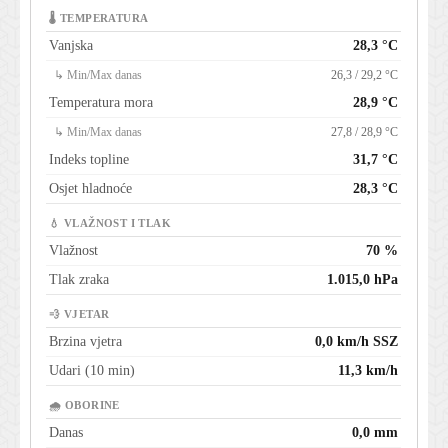
🌡 TEMPERATURA
Vanjska
28,3 °C
↳ Min/Max danas
26,3 / 29,2 °C
Temperatura mora
28,9 °C
↳ Min/Max danas
27,8 / 28,9 °C
Indeks topline
31,7 °C
Osjet hladnoće
28,3 °C
💧 VLAŽNOST I TLAK
Vlažnost
70 %
Tlak zraka
1.015,0 hPa
💨 VJETAR
Brzina vjetra
0,0 km/h SSZ
Udari (10 min)
11,3 km/h
🌧 OBORINE
Danas
0,0 mm