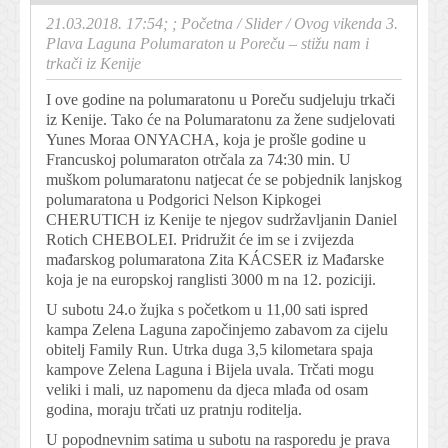
21.03.2018. 17:54; ;
Početna
/
Slider
/
Ovog vikenda 3.
Plava Laguna Polumaraton u Poreču – stižu nam i
trkači iz Kenije
I ove godine na polumaratonu u Poreču sudjeluju trkači
iz Kenije. Tako će na Polumaratonu za žene sudjelovati
Yunes Moraa ONYACHA, koja je prošle godine u
Francuskoj polumaraton otrčala za 74:30 min. U
muškom polumaratonu natjecat će se pobjednik lanjskog
polumaratona u Podgorici Nelson Kipkogei
CHERUTICH iz Kenije te njegov sudržavljanin Daniel
Rotich CHEBOLEI. Pridružit će im se i zvijezda
mađarskog polumaratona Zita KÁCSER iz Mađarske
koja je na europskoj ranglisti 3000 m na 12. poziciji.
U subotu 24.o žujka s početkom u 11,00 sati ispred
kampa Zelena Laguna započinjemo zabavom za cijelu
obitelj Family Run. Utrka duga 3,5 kilometara spaja
kampove Zelena Laguna i Bijela uvala. Trčati mogu
veliki i mali, uz napomenu da djeca mlađa od osam
godina, moraju trčati uz pratnju roditelja.
U popodnevnim satima u subotu na rasporedu je prava