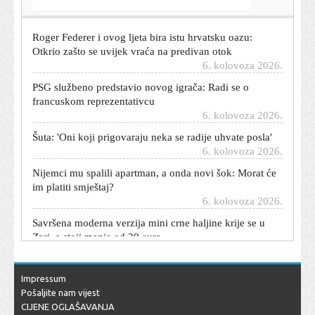
6. kolovoza 2026.
Roger Federer i ovog ljeta bira istu hrvatsku oazu:
Otkrio zašto se uvijek vraća na predivan otok
6. kolovoza 2026.
PSG službeno predstavio novog igrača: Radi se o
francuskom reprezentativcu
6. kolovoza 2026.
Šuta: 'Oni koji prigovaraju neka se radije uhvate posla'
6. kolovoza 2026.
Nijemci mu spalili apartman, a onda novi šok: Morat će
im platiti smještaj?
6. kolovoza 2026.
Savršena moderna verzija mini crne haljine krije se u
Zari, a stoji manje od 20 eura
6. kolovoza 2026.
Pukštasa su s tribine gađali bocama. Garcia: 'I u
Hrvatskoj...'
Impressum
6. kolovoza 2026.
Pošaljite nam vijest
CIJENE OGLAŠAVANJA
Pogledajte golčinu kojom je Niko Janković probio Fince