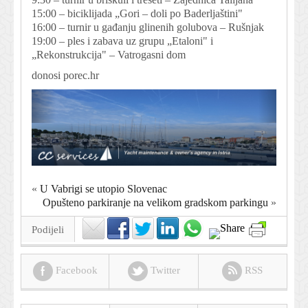
15:00 – biciklijada „Gori – doli po Baderljaštini"
16:00 – turnir u gađanju glinenih golubova – Rušnjak
19:00 – ples i zabava uz grupu „Etaloni" i
„Rekonstrukcija" – Vatrogasni dom
donosi porec.hr
«
U Vabrigi se utopio Slovenac
Opušteno parkiranje na velikom gradskom parkingu
»
Podijeli
Facebook
Twitter
RSS