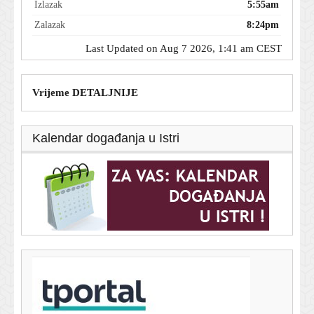
Izlazak
5:55am
Zalazak
8:24pm
Last Updated on Aug 7 2026, 1:41 am CEST
Vrijeme DETALJNIJE
Kalendar događanja u Istri
T-portal.hr
Bjeloruski migranti kopaju tunele prema Europi: Dosad
su ih našli već 12