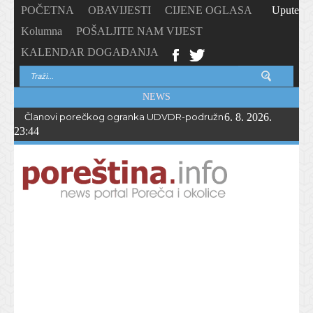
POČETNA
OBAVIJESTI
CIJENE OGLASA
Upute
Kolumna
POŠALJITE NAM VIJEST
KALENDAR DOGAĐANJA
NEWS
Članovi porečkog ogranka UDVDR-podružnice Istarske županije
6. 8. 2026.
23:44