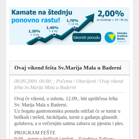
Ovaj vikend fešta Sv.Marija Mala u Baderni
08.09.2009. 00:00; ;
Početna
/
Obavijesti
/
Ovaj vikend
fešta Sv.Marija Mala u Baderni
Ovaj će vikend, u subotu, 12.09., biti upriličena fešta
Sv. Marija Mala u Baderni.
Uz bogatu gastronomsku ponudu održati će se turnir u
briškuli i trešeti, biciklijada, turnir u gađanju glinenih
golubova, a u večernjim satima zabava uz pjesmu i ples.
PROGRAM FEŠTE
9:30 – turnir u briškuli i trešeti – Zajednica Talijana