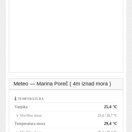
Meteo — Marina Poreč ( 4m iznad mora )
🌡 TEMPERATURA
Vanjska
25,4 °C
↳ Min/Max danas
25,4 / 26,7 °C
Temperatura mora
29,4 °C