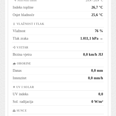
↳ Min/Max danas
29,4 / 29,4 °C
Indeks topline
26,7 °C
Osjet hladnoće
25,6 °C
💧 VLAŽNOST I TLAK
Vlažnost
76 %
Tlak zraka
1.011,1 hPa →
💨 VJETAR
Brzina vjetra
0,0 km/h JIJ
🌧 OBORINE
Danas
0,0 mm
Intenzitet
0,0 mm/h
☀ UV I SOLAR
UV indeks
0,0
Sol. radijacija
0 W/m²
🌅 SUNCE