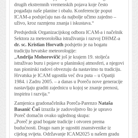
drugih ekstremnih vremenskih pojava koje često
pogađaju naše planine i obalu. Konferencije poput
ICAM-a podsjećaju nas da najbolje učimo zajedno –
uživo, kroz razmjenu znanja i iskustava.“
Predsjednik Organizacijskog odbora ICAM-a i načelnik
Sektora za meteorološka istraživanja i razvoj DHMZ-a
dr. sc. Kristian Horvath
podsjetio je na bogatu
tradiciju hrvatske meteorologije:
„
Andrija Mohorovičić
još je krajem 19. stoljeća
istraživao buru i pojave u planinskoj atmosferi, a njegovi
nas pionirski radovi obvezuju da nastavimo tu tradiciju.
Hrvatska je ICAM ugostila već dva puta – u Opatiji
1984. i Zadru 2005. – a danas u Poreču nove generacije
nastavljaju graditi zajednicu u kojoj se znanje prenosi,
inspirira i razvija.“
Zamjenica gradonačelnika Poreča-Parenzo
Nataša
Basanić Čuš
izrazila je zadovoljstvo što je upravo
Poreč domaćin ovako uglednog skupa:
„Poreč je grad bogate tradicije i otvoren prema
budućnosti. Drago nam je ugostiti znanstvenike iz
cijelog svijeta. Održavanje ICAM2025 u našem gradu