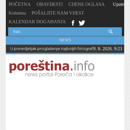
POČETNA
OBAVIJESTI
CIJENE OGLASA
Upute
Kolumna
POŠALJITE NAM VIJEST
KALENDAR DOGAĐANJA
NEWS
U ponedjeljak proglašenje najboljih fotografija – PhotoCity2026 
9. 8. 2026. 9:23