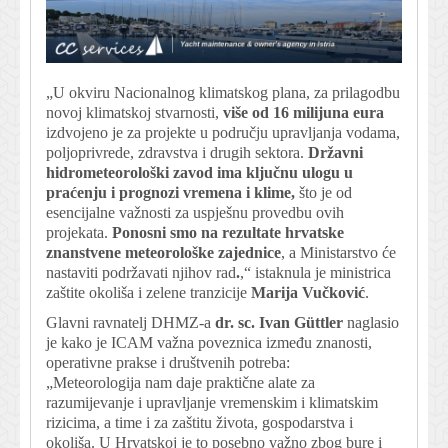
„U okviru Nacionalnog klimatskog plana, za prilagodbu
novoj klimatskoj stvarnosti,
više od 16 milijuna eura
izdvojeno je za projekte u području upravljanja vodama,
poljoprivrede, zdravstva i drugih sektora.
Državni
hidrometeorološki zavod ima ključnu ulogu u
praćenju i prognozi vremena i klime,
što je od
esencijalne važnosti za uspješnu provedbu ovih
projekata.
Ponosni smo na rezultate hrvatske
znanstvene meteorološke zajednice
, a Ministarstvo će
nastaviti podržavati njihov rad
.
,“ istaknula je ministrica
zaštite okoliša i zelene tranzicije
Marija Vučković
.
Glavni ravnatelj DHMZ-a
dr. sc. Ivan Güttler
naglasio
je kako je ICAM važna poveznica između znanosti,
operativne prakse i društvenih potreba:
„Meteorologija nam daje praktične alate za
razumijevanje i upravljanje vremenskim i klimatskim
rizicima, a time i za zaštitu života, gospodarstva i
okoliša. U Hrvatskoj je to posebno važno zbog bure i