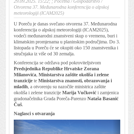
29.09.2025. 15:22; ;
Početna
/
Gospodarstvo
/
Otvorena 37. Međunarodna konferencija o alpskoj
meteorologiji (ICAM2025)
U Poreču je danas svečano otvorena 37. Međunarodna
konferencija o alpskoj meteorologiji (ICAM2025),
vodeći međunarodni znanstveni skup o vremenu, buri i
klimatskim promjenama u planinskim područjima. Do 3.
listopada u Poreču će se okupiti oko 150 znanstvenika i
stručnjaka iz više od 30 zemalja.
Konferencija se održava pod pokroviteljstvom
Predsjednika Republike Hrvatske Zorana
Milanovića
,
Ministarstva zaštite okoliša i zelene
tranzicije
te
Ministarstva znanosti, obrazovanja i
mladih
, a otvorenju su nazočile ministrica zaštite
okoliša i zelene tranzicije
Marija Vučković
i zamjenica
gradonačelnika Grada Poreča-Parenzo
Nataša Basanić
Čuš
.
Naglasci s otvaranja