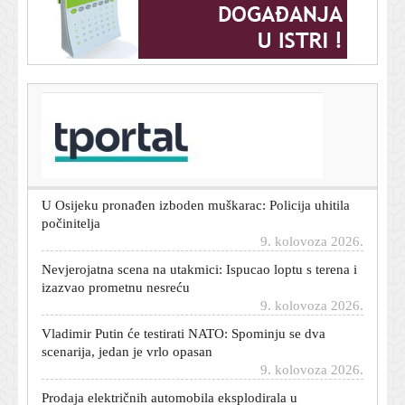
T-portal.hr
Pulska noć za pamćenje: Severina priredila spektakl u
rasprodanom amfiteatru
9. kolovoza 2026.
U Osijeku pronađen izboden muškarac: Policija uhitila
počinitelja
9. kolovoza 2026.
Nevjerojatna scena na utakmici: Ispucao loptu s terena i
izazvao prometnu nesreću
9. kolovoza 2026.
Vladimir Putin će testirati NATO: Spominju se dva
scenarija, jedan je vrlo opasan
9. kolovoza 2026.
Prodaja električnih automobila eksplodirala u
Njemačkoj: Jedan kineski proizvođač raste 365 posto