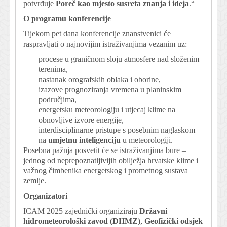
potvrđuje
Poreč kao mjesto susreta znanja i ideja
.“
O programu konferencije
Tijekom pet dana konferencije znanstvenici će
raspravljati o najnovijim istraživanjima vezanim uz:
procese u graničnom sloju atmosfere nad složenim
terenima,
nastanak orografskih oblaka i oborine,
izazove prognoziranja vremena u planinskim
područjima,
energetsku meteorologiju i utjecaj klime na
obnovljive izvore energije,
interdisciplinarne pristupe s posebnim naglaskom
na
umjetnu inteligenciju
u meteorologiji.
Posebna pažnja posvetit će se istraživanjima bure –
jednog od neprepoznatljivijih obilježja hrvatske klime i
važnog čimbenika energetskog i prometnog sustava
zemlje.
Organizatori
ICAM 2025 zajednički organiziraju
Državni
hidrometeorološki zavod (DHMZ)
,
Geofizički odsjek