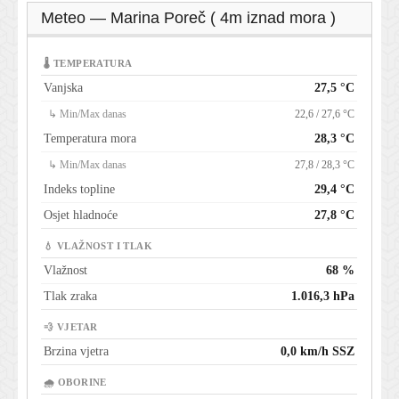
Meteo — Marina Poreč ( 4m iznad mora )
🌡 TEMPERATURA
Vanjska
27,5 °C
↳ Min/Max danas
22,6 / 27,6 °C
Temperatura mora
28,3 °C
↳ Min/Max danas
27,8 / 28,3 °C
Indeks topline
29,4 °C
Osjet hladnoće
27,8 °C
💧 VLAŽNOST I TLAK
Vlažnost
68 %
Tlak zraka
1.016,3 hPa
💨 VJETAR
Brzina vjetra
0,0 km/h SSZ
🌧 OBORINE