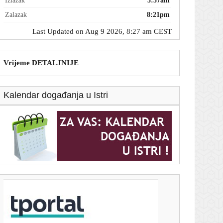
Izlazak
5:57am
Zalazak
8:21pm
Last Updated on Aug 9 2026, 8:27 am CEST
Vrijeme DETALJNIJE
Kalendar događanja u Istri
T-portal.hr
Daliću je bio prvotimac na SP-u: Sada radi veliki
transfer i dolazi kod Modrića u Milan?
9. kolovoza 2026.