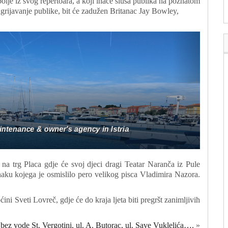
bolje iz svog repertoara, a koji inače sluša publika na poznatom
grijavanje publike, bit će zadužen Britanac Jay Bowley,
 na trg Placa gdje će svoj djeci dragi Teatar Naranča iz Pule
naku kojega je osmislilo pero velikog pisca Vladimira Nazora.
ni Sveti Lovreč, gdje će do kraja ljeta biti pregršt zanimljivih
bez vode St. Vergotini, ul. A. Butorac, ul. Save Vuklelića….
»