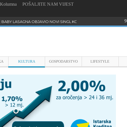
Kolumna
POŠALJITE NAM VIJEST
9
: BABY LASAGNA OBJAVIO NOVI SINGL KOJI PROGOVARA O BULLYI
KA
KULTURA
GOSPODARSTVO
LIFESTYLE