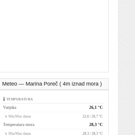
Meteo — Marina Poreč ( 4m iznad mora )
🌡 TEMPERATURA
Vanjska
26,1 °C
↳ Min/Max danas
22,6 / 26,7 °C
Temperatura mora
28,3 °C
↳ Min/Max danas
28,3 / 28,3 °C