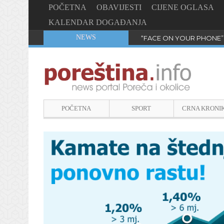
POČETNA
OBAVIJESTI
CIJENE OGLASA
KALENDAR DOGAĐANJA
NEWS
“FACE ON YOUR PHONE”
POČETNA
SPORT
CRNA KRONI