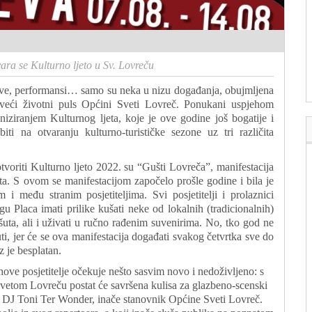
ara se Kulturno ljeto u Sv. Lovreču
stave, performansi… samo su neka u nizu događanja, obujmljena
 veći životni puls Općini Sveti Lovreč. Ponukani uspjehom
niziranjem Kulturnog ljeta, koje je ove godine još bogatije i
ti na otvaranju kulturno-turističke sezone uz tri različita
voriti Kulturno ljeto 2022. su “Gušti Lovreča”, manifestacija
a. S ovom se manifestacijom započelo prošle godine i bila je
i među stranim posjetiteljima. Svi posjetitelji i prolaznici
gu Placa imati prilike kušati neke od lokalnih (tradicionalnih)
ršuta, ali i uživati u ručno rađenim suvenirima. No, tko god ne
i, jer će se ova manifestacija događati svakog četvrtka sve do
z je besplatan.
hove posjetitelje očekuje nešto sasvim novo i nedoživljeno: s
vetom Lovreču postat će savršena kulisa za glazbeno-scenski
 DJ Toni Ter Wonder, inače stanovnik Općine Sveti Lovreč.