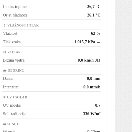
Indeks topline
26,7 °C
Osjet hladnoće
26,1 °C
💧 VLAŽNOST I TLAK
Vlažnost
62 %
Tlak zraka
1.015,7 hPa →
💨 VJETAR
Brzina vjetra
0,0 km/h JIJ
🌧 OBORINE
Danas
0,0 mm
Intenzitet
0,0 mm/h
☀ UV I SOLAR
UV indeks
0,7
Sol. radijacija
336 W/m²
🌅 SUNCE