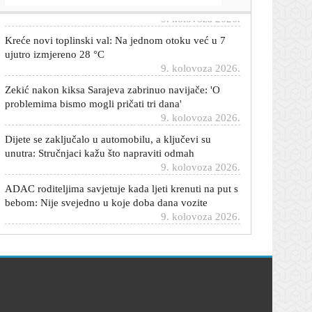
Kreće novi toplinski val: Na jednom otoku već u 7
ujutro izmjereno 28 °C
9. kolovoza 2026.
Zekić nakon kiksa Sarajeva zabrinuo navijače: 'O
problemima bismo mogli pričati tri dana'
9. kolovoza 2026.
Dijete se zaključalo u automobilu, a ključevi su
unutra: Stručnjaci kažu što napraviti odmah
9. kolovoza 2026.
ADAC roditeljima savjetuje kada ljeti krenuti na put s
bebom: Nije svejedno u koje doba dana vozite
9. kolovoza 2026.
Princ Harry i Meghan zablistali na humanitarnoj
večeri: Meghan odala počast Dijani jednim detaljem
9. kolovoza 2026.
Boban sve dogovorio s Livakovićem, Dinamo sada
čeka samo jednu stvar
9. kolovoza 2026.