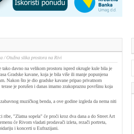
ca
/
Otužna slika prostora na Rivi
 tako davno na velikom prostoru ispred okrugle kule bila je
rasa Gradske kavane, koja je bila više ili manje popunjena
ram. Nakon što je dio gradske kavane pripao privatnom
n terase je porušen i danas imamo zrakopraznu površinu koja
 zabavnog muzičkog benda, a ove godine izgleda da nema niti
i ribe, "Zlatna sopela" će proći kroz dva dana a do Street Art
remenu će Rivom vladati prodavači izleta, rezači portreta,
dariju i koncerti u Eufrazijani.