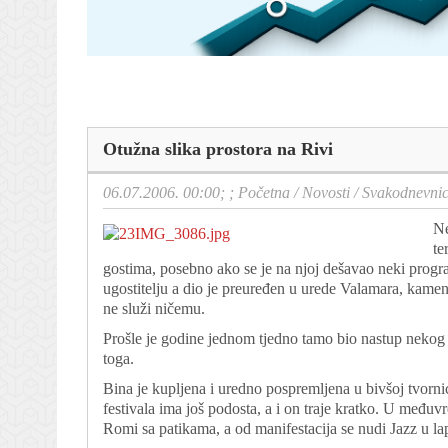
Otužna slika prostora na Rivi
06.07.2006. 00:00; ;
Početna
/
Novosti
/
Svakodnevni
Ne
te
gostima, posebno ako se je na njoj dešavao neki prog
ugostitelju a dio je preuređen u urede Valamara, kame
ne služi ničemu.
Prošle je godine jednom tjedno tamo bio nastup nekog
toga.
Bina je kupljena i uredno pospremljena u bivšoj tvornic
festivala ima još podosta, a i on traje kratko. U međuv
Romi sa patikama, a od manifestacija se nudi Jazz u lapi