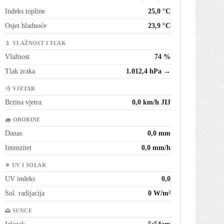
Indeks topline
25,0 °C
Osjet hladnoće
23,9 °C
💧 VLAŽNOST I TLAK
Vlažnost
74 %
Tlak zraka
1.012,4 hPa →
💨 VJETAR
Brzina vjetra
0,0 km/h JIJ
🌧 OBORINE
Danas
0,0 mm
Intenzitet
0,0 mm/h
☀ UV I SOLAR
UV indeks
0,0
Sol. radijacija
0 W/m²
🌅 SUNCE