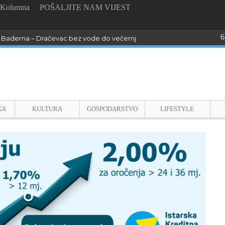
Kolumna
POŠALJITE NAM VIJEST
6
Baderna – Dračevac bez vode do večernjih sati !
KA
KULTURA
GOSPODARSTVO
LIFESTYLE