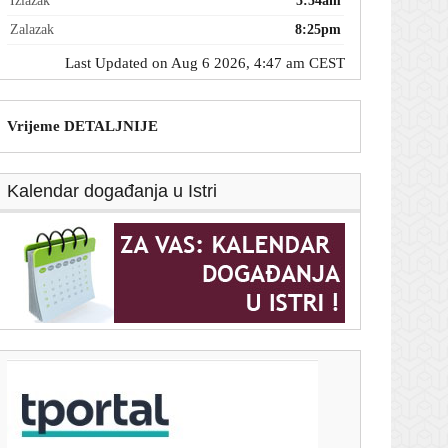
Izlazak
5:54am
Zalazak
8:25pm
Last Updated on Aug 6 2026, 4:47 am CEST
Vrijeme DETALJNIJE
Kalendar događanja u Istri
T-portal.hr
Dnevni horoskop za 6. kolovoza 2026. - što vam
zvijezde danas donose
5. kolovoza 2026.