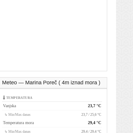
Meteo — Marina Poreč ( 4m iznad mora )
🌡 TEMPERATURA
Vanjska
23,7 °C
↳ Min/Max danas
23,7 / 25,6 °C
Temperatura mora
29,4 °C
↳ Min/Max danas
29,4 / 29,4 °C