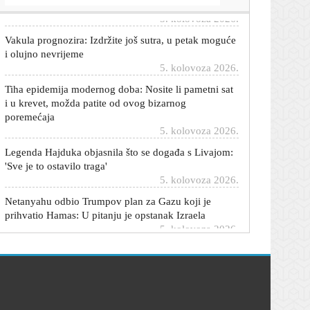
Vakula prognozira: Izdržite još sutra, u petak moguće
i olujno nevrijeme
5. kolovoza 2026.
Tiha epidemija modernog doba: Nosite li pametni sat
i u krevet, možda patite od ovog bizarnog
poremećaja
5. kolovoza 2026.
Legenda Hajduka objasnila što se događa s Livajom:
'Sve je to ostavilo traga'
5. kolovoza 2026.
Netanyahu odbio Trumpov plan za Gazu koji je
prihvatio Hamas: U pitanju je opstanak Izraela
5. kolovoza 2026.
Nijemce ozbiljno zabrinuo dron s bombom u
Leipzigu: 'Bio je to hibridni napad'
5. kolovoza 2026.
'Neki su dobili previše, neki premalo': Što kažu
branitelji o čestitki iz vlade?
5. kolovoza 2026.