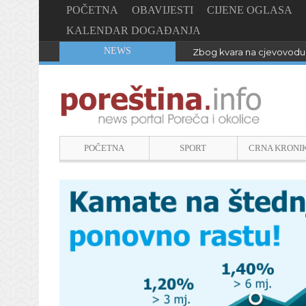
POČETNA
OBAVIJESTI
CIJENE OGLASA
KALENDAR DOGAĐANJA
NEWS
Zbog kvara na cjevovodu 
POČETNA
SPORT
CRNA KRONI