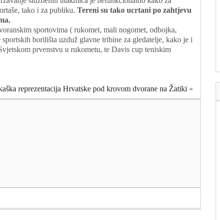
ržavanje službenih utakmica je nefunkcionalno kako za
ortaše, tako i za publiku.
Tereni su tako ucrtani po zahtjevu
ima.
dvoranskim sportovima ( rukomet, mali nogomet, odbojka,
e sportskih borilišta uzduž glavne tribine za gledatelje, kako je i
 Svjetskom prvenstvu u rukometu, te Davis cup teniskim
kaška reprezentacija Hrvatske pod krovom dvorane na Žatiki
»