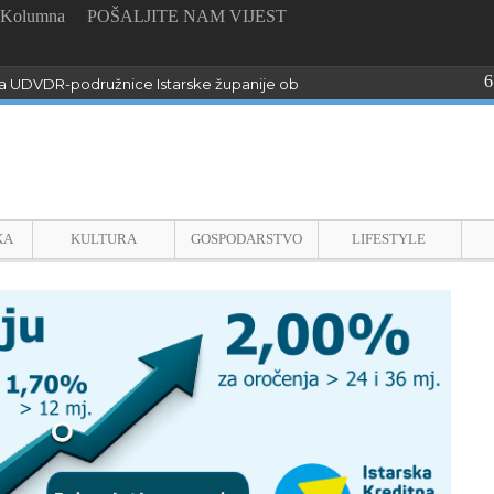
Kolumna
POŠALJITE NAM VIJEST
6
 UDVDR-podružnice Istarske županije obilježili Dan pobjede i domo
KA
KULTURA
GOSPODARSTVO
LIFESTYLE