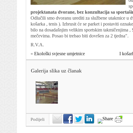
od
sp
projektanata dvorane, bez konzultacija sa sportaš
Odlučili smo dvoranu urediti za službene utakmice u 
košarka , tenis ). Izbrusit će se parket i postaviti oznak
bilo na dosadašnjim velikim sportskim takmičenjima ,
mečevima. Posao bi trebao biti dovršen za 2 tjedna".
R.V.A.
«
Ekološki svjesne umjetnice
I košar
Galerija slika uz članak
Podijeli