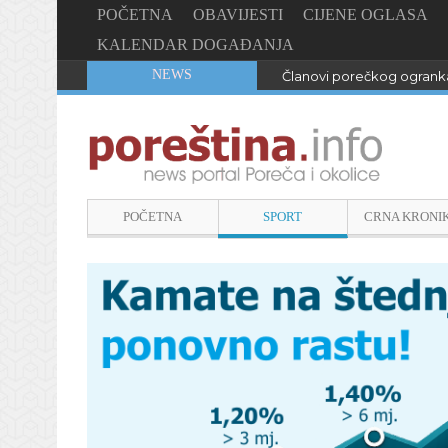
POČETNA
OBAVIJESTI
CIJENE OGLASA
KALENDAR DOGAĐANJA
NEWS
Članovi porečkog ogranka
POČETNA
SPORT
CRNA KRONI