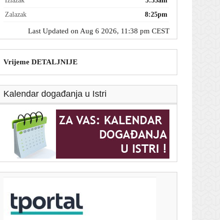
Izlazak
5:55am
Zalazak
8:25pm
Last Updated on Aug 6 2026, 11:38 pm CEST
Vrijeme DETALJNIJE
Kalendar događanja u Istri
T-portal.hr
Ključni minerali ruše rekorde: Cijena samo jednog
porasla je za 622 posto
6. kolovoza 2026.