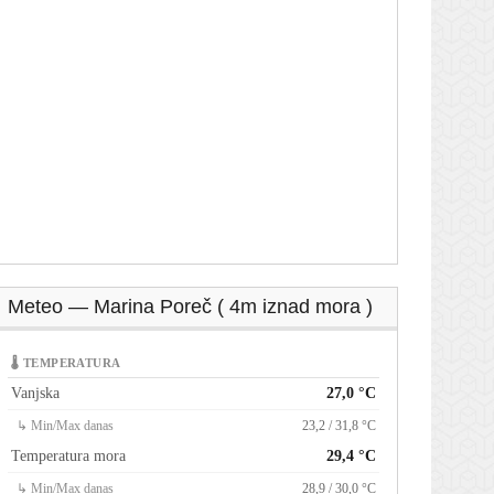
Meteo — Marina Poreč ( 4m iznad mora )
🌡 TEMPERATURA
Vanjska
27,0 °C
↳ Min/Max danas
23,2 / 31,8 °C
Temperatura mora
29,4 °C
↳ Min/Max danas
28,9 / 30,0 °C