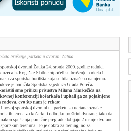
očelo brušenje parketa u dvorani Žatika
sportskoj dvorani Žatika 24. srpnja 2009. godine radnici
duzeća iz Rogaške Slatine otpočeli su brušenje parketa i
naka za sportska borilišta koja su bila označena na njemu.
dove je naručila Sportska zajednica Grada Poreča.
koristili smo priliku prisustva Milana Markežića na
skovnoj konferenciji košarkaša i upitali ga za pojašnjene
h radova, evo što nam je rekao:
U novoj sportskoj dvorani na parketu su ucrtane oznake
ortskih terena za košarku i odbojku po širini dvorane, tako da
 nakon spuštanja pomične pregrade dobijaju 2 manje dvorane
 sportskim terenima. To je dobro za trening, no za