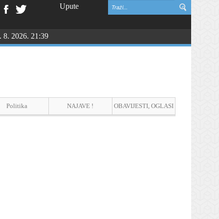
Upute
. 8. 2026. 21:39
vinske zahvalnosti i DAN HRVATSKIH BRANITELJA
Politika
NAJAVE !
OBAVIJESTI, OGLASI