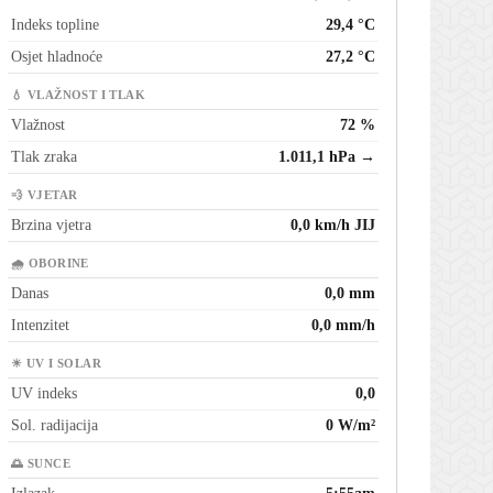
Indeks topline
29,4 °C
Osjet hladnoće
27,2 °C
💧 VLAŽNOST I TLAK
Vlažnost
72 %
Tlak zraka
1.011,1 hPa →
💨 VJETAR
Brzina vjetra
0,0 km/h JIJ
🌧 OBORINE
Danas
0,0 mm
Intenzitet
0,0 mm/h
☀ UV I SOLAR
UV indeks
0,0
Sol. radijacija
0 W/m²
🌅 SUNCE