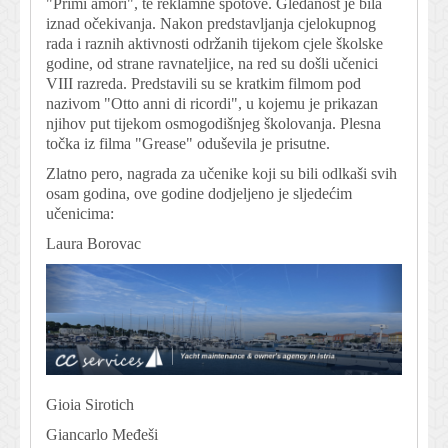
"Primi amori", te reklamne spotove. Gledanost je bila
iznad očekivanja. Nakon predstavljanja cjelokupnog
rada i raznih aktivnosti održanih tijekom cjele školske
godine, od strane ravnateljice, na red su došli učenici
VIII razreda. Predstavili su se kratkim filmom pod
nazivom "Otto anni di ricordi", u kojemu je prikazan
njihov put tijekom osmogodišnjeg školovanja. Plesna
točka iz filma "Grease" oduševila je prisutne.
Zlatno pero, nagrada za učenike koji su bili odlkaši svih
osam godina, ove godine dodjeljeno je sljedećim
učenicima:
Laura Borovac
Gioia Sirotich
Giancarlo Međeši