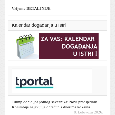
Vrijeme DETALJNIJE
Kalendar događanja u Istri
T-portal.hr
Još jedan vikend kaosa na cestama: Pogledajte gdje su
već sad kilometarske kolone
8. kolovoza 2026.
Trump dobio još jednog saveznika: Novi predsjednik
Kolumbije najavljuje obračun s dilerima kokaina
8. kolovoza 2026.