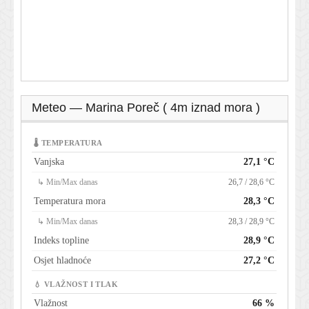
Meteo — Marina Poreč ( 4m iznad mora )
🌡 TEMPERATURA
Vanjska
27,1 °C
↳ Min/Max danas
26,7 / 28,6 °C
Temperatura mora
28,3 °C
↳ Min/Max danas
28,3 / 28,9 °C
Indeks topline
28,9 °C
Osjet hladnoće
27,2 °C
💧 VLAŽNOST I TLAK
Vlažnost
66 %