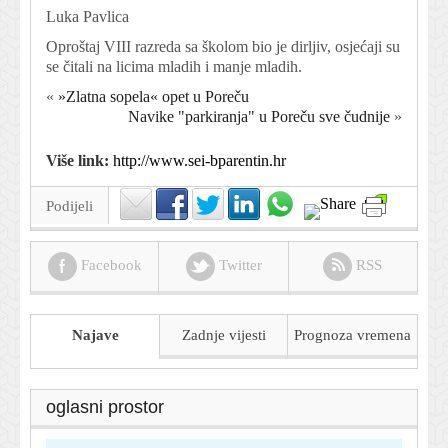
Luka Pavlica
Oproštaj VIII razreda sa školom bio je dirljiv, osjećaji su
se čitali na licima mladih i manje mladih.
«
»Zlatna sopela« opet u Poreču
Navike "parkiranja" u Poreču sve čudnije
»
Više link:
http://www.sei-bparentin.hr
Podijeli
Facebook
Twitter
RSS
Najave
Zadnje vijesti
Prognoza
vremena
oglasni prostor