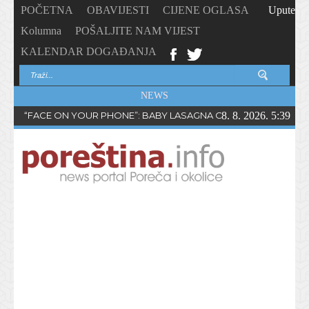
POČETNA
OBAVIJESTI
CIJENE OGLASA
Upute
Kolumna
POŠALJITE NAM VIJEST
KALENDAR DOGAĐANJA
NEWS
“FACE ON YOUR PHONE”: BABY LASAGNA OBJAVIO NOVI SING
8. 8. 2026. 5:39