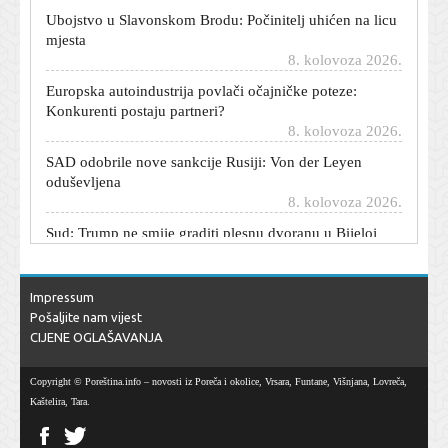
Ubojstvo u Slavonskom Brodu: Počinitelj uhićen na licu
mjesta
8. kolovoza 2026.
Europska autoindustrija povlači očajničke poteze:
Konkurenti postaju partneri?
8. kolovoza 2026.
SAD odobrile nove sankcije Rusiji: Von der Leyen
oduševljena
8. kolovoza 2026.
Sud: Trump ne smije graditi plesnu dvoranu u Bijeloj
kući; Trump: Poništite odluku
8. kolovoza 2026.
Španjolska uhitila 77 krijumčara ljudi i droge: Akcija
Impressum
nema veze s Ceutom
Pošaljite nam vijest
8. kolovoza 2026.
CIJENE OGLAŠAVANJA
Vatrogasci se izborili s požarima diljem jadranske obale
8. kolovoza 2026.
Copyright © Poreština.info – novosti iz Poreča i okolice, Vrsara, Funtane, Višnjana, Lovreča,
Kaštelira, Tara.
Kina je našla prolaz do Europe: Nije ni Suez, a niti
Hormuz