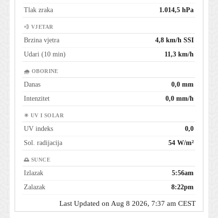
Tlak zraka
1.014,5 hPa
💨 VJETAR
Brzina vjetra
4,8 km/h SSI
Udari (10 min)
11,3 km/h
🌧 OBORINE
Danas
0,0 mm
Intenzitet
0,0 mm/h
☀ UV I SOLAR
UV indeks
0,0
Sol. radijacija
54 W/m²
🌅 SUNCE
Izlazak
5:56am
Zalazak
8:22pm
Last Updated on Aug 8 2026, 7:37 am CEST