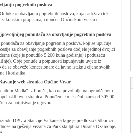
vljanju pogrebnih poslova
Odluke o obavljanju pogrebnih poslova, koja sadržava tek
sa zakonskim propisima, i upućen Općinskom vijeću na
ajpovoljnijeg ponuđača za obavljanje pogrebnih poslova
g ponuđača za obavljanje pogrebnih poslova, koji se upućuje
esije za obavljanje pogrebnih poslova dodjele jedinoj dvojici
derne (koje je ponudilo 5.200 kuna godišnje) i poduzeću
išnje). Obje ponude u potpunosti ispunjavaju uvjete iz
o da se obaveže koncesionare da javno istaknu cijene svojih
na i korisnika.
ržavanje web stranica Općine Vrsar
rentium Media" iz Poreča, kao najpovoljniju na ograničenom
 općinskih web stranica. Ponuđen je mjesečni iznos od 305,00
ten za potpisivanje ugovora.
 izradu DPU-a Stancije Valkanela koje je predložio Odbor za
 odnose na rješenja vezana za Park skulptura Dušana Džamonje.
a.