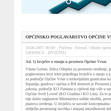
OPĆINSKO POGLAVARSTVO OPĆINE VRS
18.06.2007. 00:00; ;
Početna
/
Novosti
/
Okolne općin
SJEDNICA – IZVJEŠTAJ
Ad. 1) Izvješće o stanju u prostoru Općine Vrsar
Vlasta Gortan, šefica Odsjeka za prostorno uređenje, gr
poglavarstva kroz tekst prijedloga Izvješća o stanju u p
za područje Općine Vrsar u teritorijalnim granicama 
županija, gradova i općina u RH donesen je Prostorn
zakona, područje KO Funtana u cijelosti nije više u sas
Općine Sveti Lovreč (KO Gradina i KO Lim). Za to j
nije dobio suglasnost Ministarstva zaštite okoliša, prost
planova uređenja. U Izvješću se navode konceptualna o
obilježja prostornog razvitka i stupanj iskorištenosti