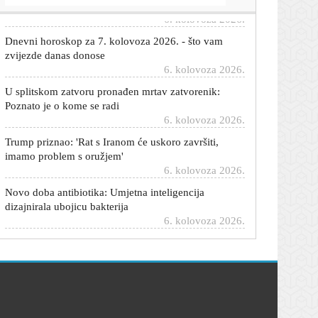
Dnevni horoskop za 7. kolovoza 2026. - što vam
zvijezde danas donose
6. kolovoza 2026.
U splitskom zatvoru pronađen mrtav zatvorenik:
Poznato je o kome se radi
6. kolovoza 2026.
Trump priznao: 'Rat s Iranom će uskoro završiti,
imamo problem s oružjem'
6. kolovoza 2026.
Novo doba antibiotika: Umjetna inteligencija
dizajnirala ubojicu bakterija
6. kolovoza 2026.
Češki planinar preminuo na Biokovu: Ni HGSS ga
nije mogao spasiti
6. kolovoza 2026.
Ključni minerali ruše rekorde: Cijena samo jednog
porasla je za 622 posto
6. kolovoza 2026.