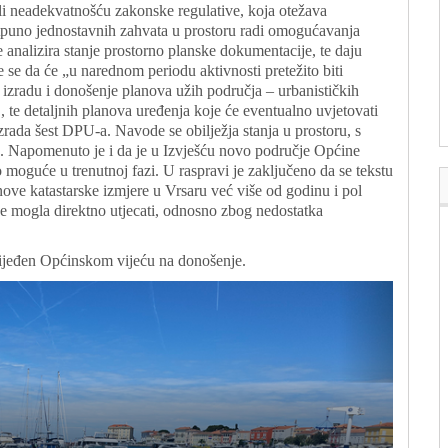
i neadekvatnošću zakonske regulative, koja otežava
tpuno jednostavnih zahvata u prostoru radi omogućavanja
e analizira stanje prostorno planske dokumentacije, te daju
 se da će „u narednom periodu aktivnosti pretežito biti
zradu i donošenje planova užih područja – urbanističkih
 te detaljnih planova uređenja koje će eventualno uvjetovati
zrada šest DPU-a. Navode se obilježja stanja u prostoru, s
 Napomenuto je i da je u Izvješću novo područje Općine
 moguće u trenutnoj fazi. U raspravi je zaključeno da se tekstu
nove katastarske izmjere u Vrsaru već više od godinu i pol
e mogla direktno utjecati, odnosno zbog nedostatka
oslijeđen Općinskom vijeću na donošenje.