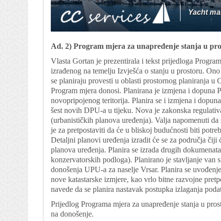
Ad. 2) Program mjera za unapređenje stanja u pr
Vlasta Gortan je prezentirala i tekst prijedloga Progra
izrađenog na temelju Izvješća o stanju u prostoru. Ono 
se planiraju provesti u oblasti prostornog planiranja u
Program mjera donosi. Planirana je izmjena i dopuna P
novopripojenog teritorija. Planira se i izmjena i dopun
šest novih DPU-a u tijeku. Nova je zakonska regulativ
(urbanističkih planova uređenja). Valja napomenuti da
je za pretpostaviti da će u bliskoj budućnosti biti po
Detaljni planovi uređenja izradit će se za područja čiji
planova uređenja. Planira se izrada drugih dokumenata 
konzervatorskih podloga). Planirano je stavljanje va
donošenja UPU-a za naselje Vrsar. Planira se uvođenj
nove katastarske izmjere, kao vrlo bitne razvojne pret
navede da se planira nastavak postupka izlaganja poda
Prijedlog Programa mjera za unapređenje stanja u pros
na donošenje.