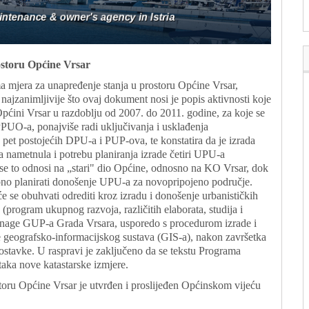
ostoru Općine Vrsar
ma mjera za unapređenje stanja u prostoru Općine Vrsar,
najzanimljivije što ovaj dokument nosi je popis aktivnosti koje
 Općini Vrsar u razdoblju od 2007. do 2011. godine, za koje se
PUO-a, ponajviše radi uključivanja i usklađenja
a pet postojećih DPU-a i PUP-ova, te konstatira da je izrada
a nametnula i potrebu planiranja izrade četiri UPU-a
 se to odnosi na „stari" dio Općine, odnosno na KO Vrsar, dok
trebno planirati donošenje UPU-a za novopripojeno područje.
 će se obuhvati odrediti kroz izradu i donošenje urbanističkih
(program ukupnog razvoja, različitih elaborata, studija i
n snage GUP-a Grada Vrsara, usporedo s procedurom izrade i
e geografsko-informacijskog sustava (GIS-a), nakon završetka
postavke. U raspravi je zaključeno da se tekstu Programa
taka nove katastarske izmjere.
toru Općine Vrsar je utvrđen i proslijeđen Općinskom vijeću