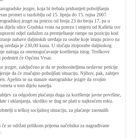
arogradske jezgre, koja bi trebala pridonijeti poboljšanju
ran promet u razdoblju od 15. lipnja do 15. rujna 2007.
rogradskoj jezgri na potezu od broja 23 do broja 17, pa u
na dijelu ulice Gradska vrata na potezu i smjeru od Kaštela sve
e upravni odjel zadužen za premještanje rampe na poziciju kod
ziranje nabave daljinskih uređaja za osobe koje imaju pravo na
og uređaja je 230,00 kuna. U slučaju zloporabe daljinskog
anje naloga za onemogućavanje korištenja istog. Troškove
i podmirit će Općina Vrsar.
e jezgre, zaključeno je da se podnositeljima nedavne peticije
eruje da će značajno poboljšati situaciju. Njihov, pak, zahtjev
n. Apelira se na stanare starogradske jezgre da svojim
ometa u tom dijelu naselja.
ahtjev za odgodom plaćanja duga za korištenje javne površine,
late i uklanjanja, ukoliko se dug ne plati u najkraćem roku.
elji u teškoj socijalnoj situaciju, za plaćanje zaostalih
 će se održati prilikom prijema načelnika za nagrađivane
.