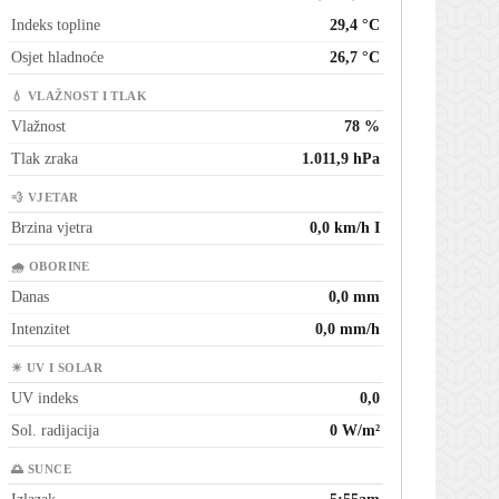
Indeks topline
29,4 °C
Osjet hladnoće
26,7 °C
💧 VLAŽNOST I TLAK
Vlažnost
78 %
Tlak zraka
1.011,9 hPa
💨 VJETAR
Brzina vjetra
0,0 km/h I
🌧 OBORINE
Danas
0,0 mm
Intenzitet
0,0 mm/h
☀ UV I SOLAR
UV indeks
0,0
Sol. radijacija
0 W/m²
🌅 SUNCE