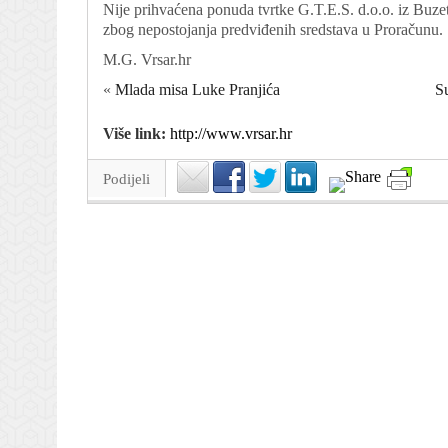
Nije prihvaćena ponuda tvrtke G.T.E.S. d.o.o. iz Buze
zbog nepostojanja predviđenih sredstava u Proračunu.
M.G. Vrsar.hr
«
Mlada misa Luke Pranjića
S
Više link:
http://www.vrsar.hr
Podijeli