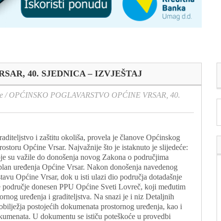
AR, 40. SJEDNICA – IZVJEŠTAJ
e
/
OPĆINSKO POGLAVARSTVO OPĆINE VRSAR, 40.
aditeljstvo i zaštitu okoliša, provela je članove Općinskog
rostoru Općine Vrsar. Najvažnije što je istaknuto je slijedeće:
koje su važile do donošenja novog Zakona o područjima
i plan uređenja Općine Vrsar. Nakon donošenja navedenog
tavu Općine Vrsar, dok u isti ulazi dio područja dotadašnje
e područje donesen PPU Općine Sveti Lovreč, koji međutim
ornog uređenja i graditeljstva. Na snazi je i niz Detaljnih
bilježja postojećih dokumenata prostornog uređenja, kao i
 dokumenata. U dokumentu se ističu poteškoće u provedbi