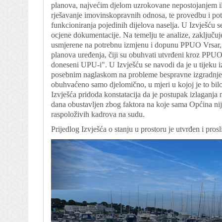
planova, najvećim djelom uzrokovane nepostojanjem il
rješavanje imovinskopravnih odnosa, te provedbu i po
funkcioniranja pojedinih dijelova naselja. U Izvješću s
ocjene dokumentacije. Na temelju te analize, zaključuje
usmjerene na potrebnu izmjenu i dopunu PPUO Vrsar, i
planova uređenja, čiji su obuhvati utvrđeni kroz PPUO,
doneseni UPU-i". U Izvješću se navodi da je u tijeku i
posebnim naglaskom na probleme bespravne izgradnje.
obuhvaćeno samo djelomično, u mjeri u kojoj je to bilo
Izvješća pridoda konstatacija da je postupak izlaganja 
dana obustavljen zbog faktora na koje sama Općina nij
raspoloživih kadrova na sudu.
Prijedlog Izvješća o stanju u prostoru je utvrđen i pr