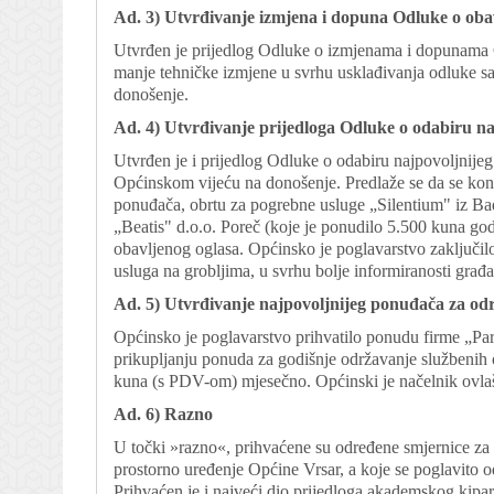
Ad. 3) Utvrđivanje izmjena i dopuna Odluke o oba
Utvrđen je prijedlog Odluke o izmjenama i dopunama 
manje tehničke izmjene u svrhu usklađivanja odluke 
donošenje.
Ad. 4) Utvrđivanje prijedloga Odluke o odabiru n
Utvrđen je i prijedlog Odluke o odabiru najpovoljnije
Općinskom vijeću na donošenje. Predlaže se da se konc
ponuđača, obrtu za pogrebne usluge „Silentium" iz Ba
„Beatis" d.o.o. Poreč (koje je ponudilo 5.500 kuna god
obavljenog oglasa. Općinsko je poglavarstvo zaključil
usluga na grobljima, u svrhu bolje informiranosti građa
Ad. 5) Utvrđivanje najpovoljnijeg ponuđača za od
Općinsko je poglavarstvo prihvatilo ponudu firme „Pa
prikupljanju ponuda za godišnje održavanje službenih
kuna (s PDV-om) mjesečno. Općinski je načelnik ovlaš
Ad. 6) Razno
U točki »razno«, prihvaćene su određene smjernice za
prostorno uređenje Općine Vrsar, a koje se poglavito
Prihvaćen je i najveći dio prijedloga akademskog kipar