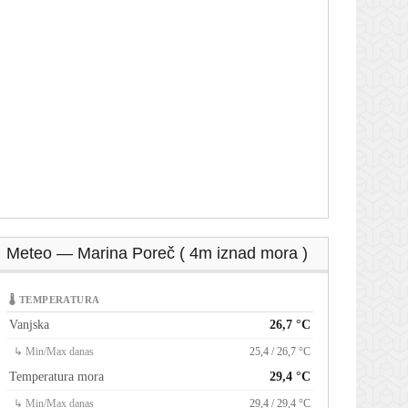
Meteo — Marina Poreč ( 4m iznad mora )
🌡 TEMPERATURA
Vanjska
26,7 °C
↳ Min/Max danas
25,4 / 26,7 °C
Temperatura mora
29,4 °C
↳ Min/Max danas
29,4 / 29,4 °C