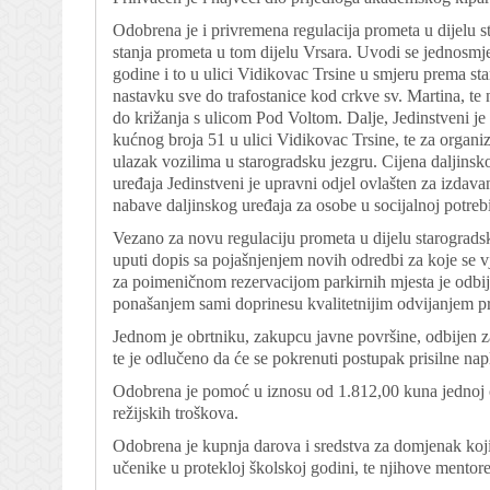
Odobrena je i privremena regulacija prometa u dijelu st
stanja prometa u tom dijelu Vrsara. Uvodi se jednosmje
godine i to u ulici Vidikovac Trsine u smjeru prema sta
nastavku sve do trafostanice kod crkve sv. Martina, te 
do križanja s ulicom Pod Voltom. Dalje, Jedinstveni j
kućnog broja 51 u ulici Vidikovac Trsine, te za organi
ulazak vozilima u starogradsku jezgru. Cijena daljinsk
uređaja Jedinstveni je upravni odjel ovlašten za izdav
nabave daljinskog uređaja za osobe u socijalnoj potreb
Vezano za novu regulaciju prometa u dijelu starogradsk
uputi dopis sa pojašnjenjem novih odredbi za koje se vj
za poimeničnom rezervacijom parkirnih mjesta je odbije
ponašanjem sami doprinesu kvalitetnijim odvijanjem pr
Jednom je obrtniku, zakupcu javne površine, odbijen z
te je odlučeno da će se pokrenuti postupak prisilne nap
Odobrena je pomoć u iznosu od 1.812,00 kuna jednoj obit
režijskih troškova.
Odobrena je kupnja darova i sredstva za domjenak koji
učenike u protekloj školskoj godini, te njihove mentore