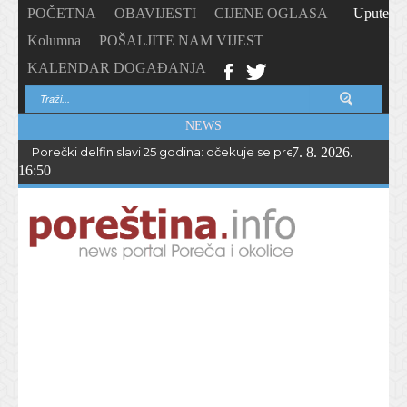
POČETNA
OBAVIJESTI
CIJENE OGLASA
Upute
Kolumna
POŠALJITE NAM VIJEST
KALENDAR DOGAĐANJA
NEWS
Porečki delfin slavi 25 godina: očekuje se preko 1.700 sudionika 
7. 8. 2026.
16:50