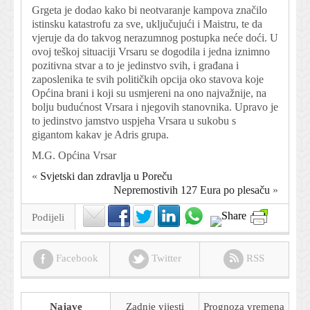
Grgeta je dodao kako bi neotvaranje kampova značilo
istinsku katastrofu za sve, uključujući i Maistru, te da
vjeruje da do takvog nerazumnog postupka neće doći. U
ovoj teškoj situaciji Vrsaru se dogodila i jedna iznimno
pozitivna stvar a to je jedinstvo svih, i građana i
zaposlenika te svih političkih opcija oko stavova koje
Općina brani i koji su usmjereni na ono najvažnije, na
bolju budućnost Vrsara i njegovih stanovnika. Upravo je
to jedinstvo jamstvo uspjeha Vrsara u sukobu s
gigantom kakav je Adris grupa.
M.G. Općina Vrsar
«
Svjetski dan zdravlja u Poreču
Nepremostivih 127 Eura po plesaču
»
Podijeli
Facebook
Twitter
RSS
Najave
Zadnje vijesti
Prognoza
vremena