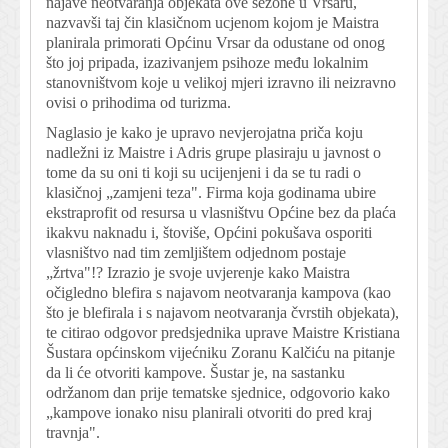
najave neotvaranja objekata ove sezone u Vrsaru,
nazvavši taj čin klasičnom ucjenom kojom je Maistra
planirala primorati Općinu Vrsar da odustane od onog
što joj pripada, izazivanjem psihoze među lokalnim
stanovništvom koje u velikoj mjeri izravno ili neizravno
ovisi o prihodima od turizma.
Naglasio je kako je upravo nevjerojatna priča koju
nadležni iz Maistre i Adris grupe plasiraju u javnost o
tome da su oni ti koji su ucijenjeni i da se tu radi o
klasičnoj „zamjeni teza". Firma koja godinama ubire
ekstraprofit od resursa u vlasništvu Općine bez da plaća
ikakvu naknadu i, štoviše, Općini pokušava osporiti
vlasništvo nad tim zemljištem odjednom postaje
„žrtva"!? Izrazio je svoje uvjerenje kako Maistra
očigledno blefira s najavom neotvaranja kampova (kao
što je blefirala i s najavom neotvaranja čvrstih objekata),
te citirao odgovor predsjednika uprave Maistre Kristiana
Šustara općinskom vijećniku Zoranu Kalčiću na pitanje
da li će otvoriti kampove. Šustar je, na sastanku
održanom dan prije tematske sjednice, odgovorio kako
„kampove ionako nisu planirali otvoriti do pred kraj
travnja".