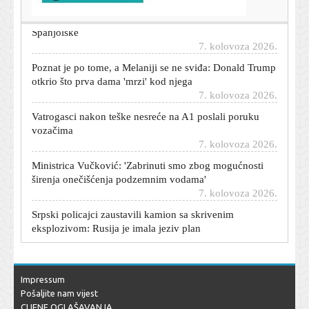
Italija ostaje pri svom: Stigao odgovor na ultimatum
Španjolske
7. kolovoza 2026.
Poznat je po tome, a Melaniji se ne sviđa: Donald Trump
otkrio što prva dama 'mrzi' kod njega
7. kolovoza 2026.
Vatrogasci nakon teške nesreće na A1 poslali poruku
vozačima
7. kolovoza 2026.
Ministrica Vučković: 'Zabrinuti smo zbog mogućnosti
širenja onečišćenja podzemnim vodama'
7. kolovoza 2026.
Srpski policajci zaustavili kamion sa skrivenim
eksplozivom: Rusija je imala jeziv plan
7. kolovoza 2026.
Sandra Bagarić u badiću uživa na plaži: Oduševila
prirodnim izdanjem uz romantične stihove Enesa
Kiševića
Impressum
7. kolovoza 2026.
Pošaljite nam vijest
CIJENE OGLAŠAVANJA