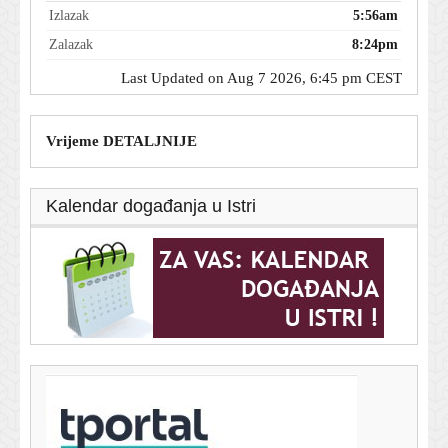
Izlazak
5:56am
Zalazak
8:24pm
Last Updated on Aug 7 2026, 6:45 pm CEST
Vrijeme DETALJNIJE
Kalendar događanja u Istri
T-portal.hr
Usred Osijeka pronađen još jedan ozlijeđeni muškarac
7. kolovoza 2026.