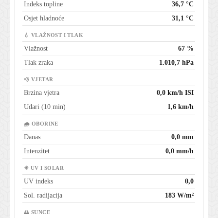
Indeks topline
36,7 °C
Osjet hladnoće
31,1 °C
💧 VLAŽNOST I TLAK
Vlažnost
67 %
Tlak zraka
1.010,7 hPa
💨 VJETAR
Brzina vjetra
0,0 km/h ISI
Udari (10 min)
1,6 km/h
🌧 OBORINE
Danas
0,0 mm
Intenzitet
0,0 mm/h
☀ UV I SOLAR
UV indeks
0,0
Sol. radijacija
183 W/m²
🌅 SUNCE