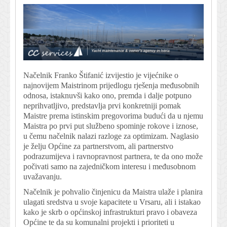
Načelnik Franko Štifanić izvijestio je vijećnike o
najnovijem Maistrinom prijedlogu rješenja međusobnih
odnosa, istaknuvši kako ono, premda i dalje potpuno
neprihvatljivo, predstavlja prvi konkretniji pomak
Maistre prema istinskim pregovorima budući da u njemu
Maistra po prvi put službeno spominje rokove i iznose,
u čemu načelnik nalazi razloge za optimizam. Naglasio
je želju Općine za partnerstvom, ali partnerstvo
podrazumijeva i ravnopravnost partnera, te da ono može
počivati samo na zajedničkom interesu i međusobnom
uvažavanju.
Načelnik je pohvalio činjenicu da Maistra ulaže i planira
ulagati sredstva u svoje kapacitete u Vrsaru, ali i istakao
kako je skrb o općinskoj infrastrukturi pravo i obaveza
Općine te da su komunalni projekti i prioriteti u