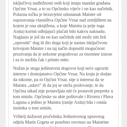
isključivoj nadležnosti onih koji imaju mandat građana
Općine Vrsar, a to su Općinsko vijeće i on kao načelnik.
Polazna točka je bezuvjetni odustanak Maistre od
osporavanja vlasništva Općine Vrsar nad zemljištem na
kojem je ona uknjižena, a koje Maistra (a prije toga
Anita) koristi odbijajući plaćati bilo kakvu naknadu.
Naglasio je još da on kao načelnik niti može niti želi
„oprostiti" dug ili dio duga koji je nastao isključivom
krivnjom Maistre i na taj način dopustiti mogućnost
prozivanja da je nekome pogodovao za enormne iznose
i za to možda čak i primio mito.
Nužan je stoga jedinstveni dogovor koji neće ugroziti
interese i dostojanstvo Općine Vrsar. Na kraju je dodao
da nikome, pa ni Općini Vrsar, nije u interesu da se
Maistra „udavi" ili da joj se oteža poslovanje, te da
Općina nikad nije postavljala niti će postaviti prepreke u
tom smislu. Općinske su akte poštovale i Riviera i Plava
Laguna a jedino je Maistra (ranije Anita) bila i ostala
iznimka u tom smislu.
Vršitelj dužnosti pročelnika Jedinstvenog upravnog
odjela Marin Grgeta se posebno osvrnuo na Maistrine