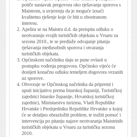
potiče nastavak pregovora oko rješavanja sporova s
Maistrom, u uvjerenju da je moguće iznaći
kvalitetno rješenje koje će biti u obostranom
interesu.
Apelira se na Maistru d.d. da preispita odluku o
neotvaranju svojih turističkih objekata u Vrsaru za
sezonu 2010., te se predlaže odvajanje pitanja
rješavanja međusobnih sporova i otvaranja
turističkih objekata.
Općinskom načelniku daju se pune ovlasti u
postupku vođenja pregovora. Općinsko vijeće će
donijeti konačnu odluku temeljem dogovora vezanih
uz sporove.
Obvezuje se Općinskog načelnika da pripremi i
uputi inicijativu prema Istarskoj županiji, Turističkoj
zajednici Istarske županije, Hrvatskoj turističkoj
zajednici, Ministarstvu turizma, Vladi Republike
Hrvatske i Predsjedniku Republike Hrvatske u kojoj
će se detaljno obrazložiti problem, te tražiti pomoć i
intervencija po pitanju najave neotvaranja Maistrinih
turističkih objekata u Vrsaru za turističku sezonu
2010.