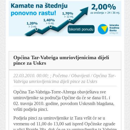
Općina Tar-Vabriga umriovljenicima dijeli
pince za Uskrs
22.03.2010. 00:00; ;
Početna
/
Obavijesti
/
Općina Tar-
Vabriga umriovljenicima dijeli pince za Uskrs
Općina Tar-Vabriga-Torre-Abrega obavještava sve
umirovljenike sa područja Općine da će se dana 01. i
02. travnja 2010. godine, povodom Uskrsnih blagdana,
vršiti podjela pinci.
Podjela pinci za umirovljenike iz Tara vršit će se u
vremenu od 11,00 do 13,00 sati ispred Općinske zgrade
u ulici Brajde 38a, dok će se za umirovljenike iz Vabrige