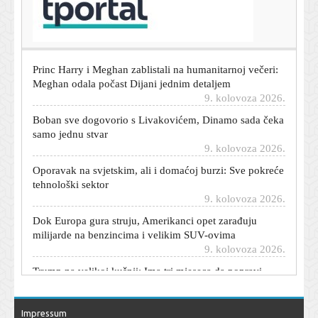
ADAC roditeljima savjetuje kada ljeti krenuti na put s
bebom: Nije svejedno u koje doba dana vozite
9. kolovoza 2026.
Princ Harry i Meghan zablistali na humanitarnoj večeri:
Meghan odala počast Dijani jednim detaljem
9. kolovoza 2026.
Boban sve dogovorio s Livakovićem, Dinamo sada čeka
samo jednu stvar
9. kolovoza 2026.
Oporavak na svjetskim, ali i domaćoj burzi: Sve pokreće
tehnološki sektor
9. kolovoza 2026.
Dok Europa gura struju, Amerikanci opet zarađuju
milijarde na benzincima i velikim SUV-ovima
9. kolovoza 2026.
Trump na velikoj kušnji: Ima tri mjeseca da popravi
imidž, inače bi mogao izgubiti sve
9. kolovoza 2026.
Nova senzacija mladih Hrvatica na Svjetskom
Impressum