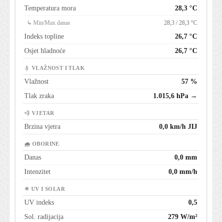
Temperatura mora
28,3 °C
↳ Min/Max danas
28,3 / 28,3 °C
Indeks topline
26,7 °C
Osjet hladnoće
26,7 °C
💧 VLAŽNOST I TLAK
Vlažnost
57 %
Tlak zraka
1.015,6 hPa →
💨 VJETAR
Brzina vjetra
0,0 km/h JIJ
🌧 OBORINE
Danas
0,0 mm
Intenzitet
0,0 mm/h
☀ UV I SOLAR
UV indeks
0,5
Sol. radijacija
279 W/m²