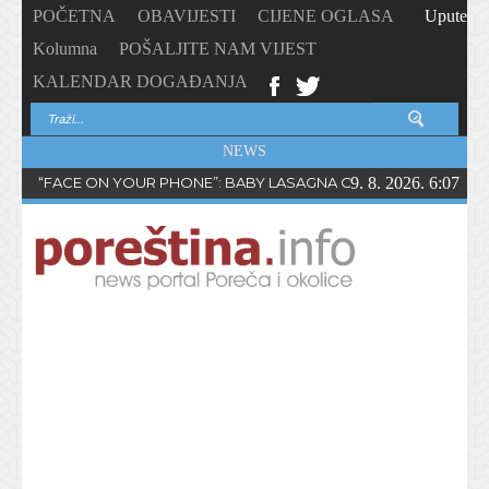
POČETNA
OBAVIJESTI
CIJENE OGLASA
Upute
Kolumna
POŠALJITE NAM VIJEST
KALENDAR DOGAĐANJA
NEWS
“FACE ON YOUR PHONE”: BABY LASAGNA OBJAVIO NOVI SING
9. 8. 2026. 6:07