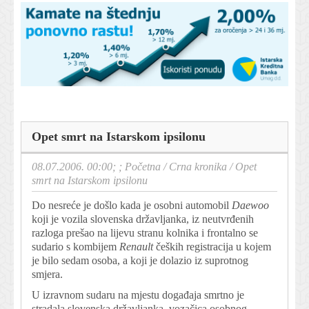
Opet smrt na Istarskom ipsilonu
08.07.2006. 00:00; ;
Početna
/
Crna kronika
/
Opet
smrt na Istarskom ipsilonu
Do nesreće je došlo kada je osobni automobil
Daewoo
koji je vozila slovenska državljanka, iz neutvrđenih
razloga prešao na lijevu stranu kolnika i frontalno se
sudario s kombijem
Renault
čeških registracija u kojem
je bilo sedam osoba, a koji je dolazio iz suprotnog
smjera.
U izravnom sudaru na mjestu događaja smrtno je
stradala slovenska državljanka, vozačica osobnog