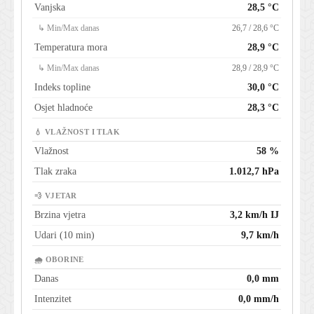
Vanjska
28,5 °C
↳ Min/Max danas
26,7 / 28,6 °C
Temperatura mora
28,9 °C
↳ Min/Max danas
28,9 / 28,9 °C
Indeks topline
30,0 °C
Osjet hladnoće
28,3 °C
💧 VLAŽNOST I TLAK
Vlažnost
58 %
Tlak zraka
1.012,7 hPa
💨 VJETAR
Brzina vjetra
3,2 km/h IJ
Udari (10 min)
9,7 km/h
🌧 OBORINE
Danas
0,0 mm
Intenzitet
0,0 mm/h