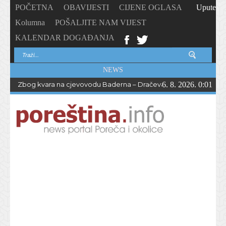
POČETNA
OBAVIJESTI
CIJENE OGLASA
Upute
Kolumna
POŠALJITE NAM VIJEST
KALENDAR DOGAĐANJA
NEWS
Zbog kvara na cjevovodu Baderna – Dračevac bez vode do večern
6. 8. 2026. 0:01