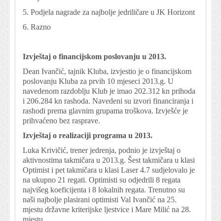
5. Podjela nagrade za najbolje jedriličare u JK Horizont
6. Razno
Izvještaj o financijskom poslovanju u 2013.
Dean Ivančić, tajnik Kluba, izvjestio je o financijskom
poslovanju Kluba za prvih 10 mjeseci 2013.g. U
navedenom razdoblju Klub je imao 202.312 kn prihoda
i 206.284 kn rashoda. Navedeni su izvori financiranja i
rashodi prema glavnim grupama troškova. Izvješće je
prihvaćeno bez rasprave.
Izvještaj o realizaciji programa u 2013.
Luka Krivičić, trener jedrenja, podnio je izvještaj o
aktivnostima takmičara u 2013.g. Šest takmičara u klasi
Optimist i pet takmičara u klasi Laser 4.7 sudjelovalo je
na ukupno 21 regati. Optimisti su odjedrili 8 regata
najvišeg koeficijenta i 8 lokalnih regata. Trenutno su
naši najbolje plasirani optimisti Val Ivančić na 25.
mjestu državne kriterijske ljestvice i Mare Milić na 28.
mjestu.