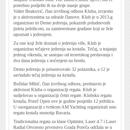
potrebno podjeliti ih na dvije manje grupe.
Valter Beaković, član izvršnog odbora Kluba, izvjestio
je o aktivnostima za odrasle članove. Klub je u 2013.g
organizirao tri Demo jedrenja, pokaznih poludnevnih
jizleta jedrilicom, za zainteresirane građane koji se žele
upoznati s jedrenjem.
Za one koji žele doznati o jedrenju više, Klub je
organizirao tečajeve jedrenja na krstašu. Tečaj, u trajanju
jednog vikenda, se sastojao od teoretskog predavanja i
dva dana jedrenja s noćenjem na brodu.
Demo jedrenju je prisustvovalo 32 polaznika, a 12 je
savladalo tečaj jedrenja na krstašu.
Božidar Mihić, član izvršnog odbora, predstavio je
aktivnost Kluba o organizaciji regata. Klub je
sudjelovao u organizaciji četiri regate. Klubsku regatu
krstaša, Poreč Open ove je godine posjetilo 12 jedrilica.
U suorganzaciji s tvrtkom AM Yachting organizirali smo
regatu krstaša monotip Bavaria.
Tradicionalna regata za klase Optimist, Laser 4.7 i Laser
Radial Otvoreno prvenstvo Grada Poreča održala se u