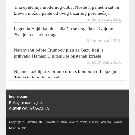
krevet, možda patite od ovog bizarnog poremećaja
5. kolovoza 2026.
Legenda Hajduka objasnila što se događa s Livajom:
'Sve je to ostavilo traga'
5. kolovoza 2026.
Netanyahu odbio Trumpov plan za Gazu koji je
prihvatio Hamas: U pitanju je opstanak Izraela
5. kolovoza 2026.
Nijemce ozbiljno zabrinuo dron s bombom u Leipzigu:
'Bio je to hibridni napad'
5. kolovoza 2026.
'Neki su dobili previše, neki premalo': Što kažu branitelji
o čestitki iz vlade?
Impressum
5. kolovoza 2026.
Pošaljite nam vijest
Tijelo vam šalje jasne signale: Stručnjaci otkrili kako
CIJENE OGLAŠAVANJA
izračunati koliko vam vode treba na plus 35
5. kolovoza 2026.
Copyright © Poreština.info – novosti iz Poreča i okolice, Vrsara, Funtane, Višnjana, Lovreča,
Velikan iz susjedstva u problemima: Savez zabranio
Kaštelira, Tara.
igranje na kultnom stadionu