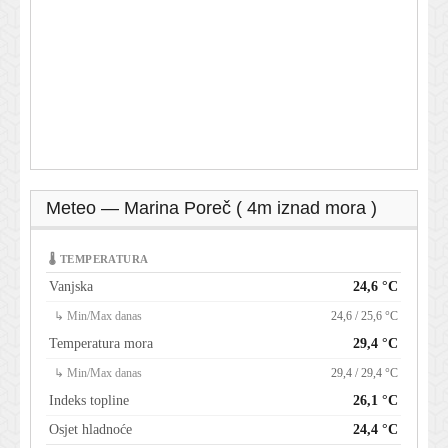
Meteo — Marina Poreč ( 4m iznad mora )
🌡 TEMPERATURA
Vanjska
24,6 °C
↳ Min/Max danas
24,6 / 25,6 °C
Temperatura mora
29,4 °C
↳ Min/Max danas
29,4 / 29,4 °C
Indeks topline
26,1 °C
Osjet hladnoće
24,4 °C