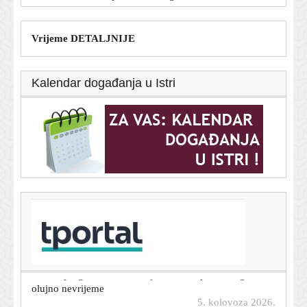
Vrijeme DETALJNIJE
Kalendar događanja u Istri
T-portal.hr
Dnevni horoskop za 6. kolovoza 2026. - što vam
zvijezde danas donose
5. kolovoza 2026.
Vakula prognozira: Izdržite još sutra, u petak moguće i
olujno nevrijeme
5. kolovoza 2026.
Tiha epidemija modernog doba: Nosite li pametni sat i u