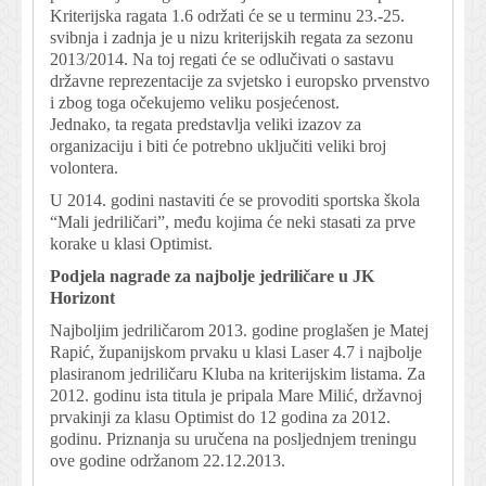
Kriterijska ragata 1.6 održati će se u terminu 23.-25.
svibnja i zadnja je u nizu kriterijskih regata za sezonu
2013/2014. Na toj regati će se odlučivati o sastavu
državne reprezentacije za svjetsko i europsko prvenstvo
i zbog toga očekujemo veliku posjećenost.
Jednako, ta regata predstavlja veliki izazov za
organizaciju i biti će potrebno uključiti veliki broj
volontera.
U 2014. godini nastaviti će se provoditi sportska škola
“Mali jedriličari”, među kojima će neki stasati za prve
korake u klasi Optimist.
Podjela nagrade za najbolje jedriličare u JK
Horizont
Najboljim jedriličarom 2013. godine proglašen je Matej
Rapić, županijskom prvaku u klasi Laser 4.7 i najbolje
plasiranom jedriličaru Kluba na kriterijskim listama. Za
2012. godinu ista titula je pripala Mare Milić, državnoj
prvakinji za klasu Optimist do 12 godina za 2012.
godinu. Priznanja su uručena na posljednjem treningu
ove godine održanom 22.12.2013.