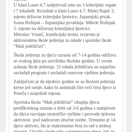
U klasi Laser 4.7 sudjelovali smo na 3 kriterijske regate
i 7 lokalnih. Rezultati u klasi Laser 4.7: Matej Rapić 2.
mjesto državne kriterijske ljestvice, županijski prvak.
Ivana Bošnjak – županijska prvakinja. Mikele Rušnjak
5. mjesto na državnoj kriterijskoj ljestvici.
Miroslav Vranić, kondicijski trener, izvjestio je
aktivnostima škole jedrenja za mlade i sportske škole
“Mali jedriličari”.
Škola jedrenja za djecu uzrasta od 7-14 godina održava
se svakog ljeta po završetku školske godine. U ovom
izdanju škole jedrenja, 32 mlada jedriličara su uspješno
savladali program i savladali osnovne vještine jedrenja.
Zaključeno je da sljedeće godine se sa školom jedrenja
krene još ranije, kako bi animirali čim veći broj djece iz
Poreča i susjednih mjesta.
Sportska škola “Mali jedriličari” okuplja djecu
predškolskog uzrasta u dobi od 3-6 godina s namjerom
da djeca razvijaju motoričke vještine i provode tjelesnu
aktivnost pod nadzorom stručne osobe. Trenutno je 14
djece aktivno, što je maksimalan broj za rad u jednoj
skupini. Ukoliko bude više zainteresirane djece, biti će