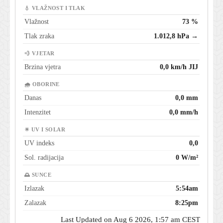
💧 VLAŽNOST I TLAK
Vlažnost
73 %
Tlak zraka
1.012,8 hPa →
💨 VJETAR
Brzina vjetra
0,0 km/h JIJ
🌧 OBORINE
Danas
0,0 mm
Intenzitet
0,0 mm/h
☀ UV I SOLAR
UV indeks
0,0
Sol. radijacija
0 W/m²
🌅 SUNCE
Izlazak
5:54am
Zalazak
8:25pm
Last Updated on Aug 6 2026, 1:57 am CEST