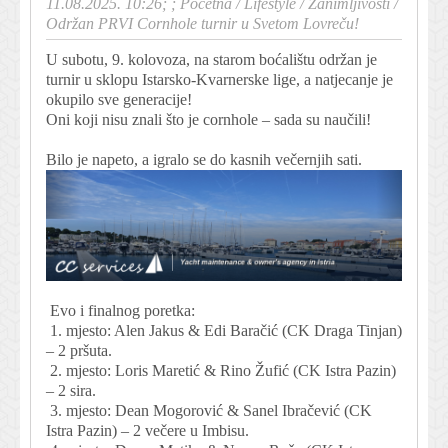
11.08.2025. 10:26; ;
Početna
/
Lifestyle
/
Zanimljivosti
/
Održan PRVI Cornhole turnir u Svetom Lovreču!
U subotu, 9. kolovoza, na starom boćalištu održan je
turnir u sklopu Istarsko-Kvarnerske lige, a natjecanje je
okupilo sve generacije!
Oni koji nisu znali što je cornhole – sada su naučili!
Bilo je napeto, a igralo se do kasnih večernjih sati.
Evo i finalnog poretka:
1. mjesto: Alen Jakus & Edi Baračić (CK Draga Tinjan)
– 2 pršuta.
2. mjesto: Loris Maretić & Rino Žufić (CK Istra Pazin)
– 2 sira.
3. mjesto: Dean Mogorović & Sanel Ibračević (CK
Istra Pazin) – 2 večere u Imbisu.