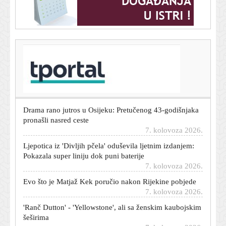
T-portal.hr
Uzbuna u DR Kongu: Preko 4000 potvrđenih slučajeva
ebole
7. kolovoza 2026.
Drama rano jutros u Osijeku: Pretučenog 43-godišnjaka
pronašli nasred ceste
7. kolovoza 2026.
Ljepotica iz 'Divljih pčela' oduševila ljetnim izdanjem:
Pokazala super liniju dok puni baterije
7. kolovoza 2026.
Evo što je Matjaž Kek poručio nakon Rijekine pobjede
7. kolovoza 2026.
'Ranč Dutton' - 'Yellowstone', ali sa ženskim kaubojskim
šeširima
7. kolovoza 2026.