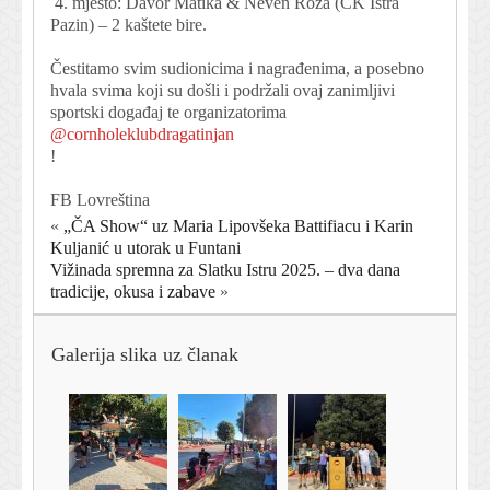
4. mjesto: Davor Matika & Neven Roža (CK Istra
Pazin) – 2 kaštete bire.
Čestitamo svim sudionicima i nagrađenima, a posebno
hvala svima koji su došli i podržali ovaj zanimljivi
sportski događaj te organizatorima
@cornholeklubdragatinjan
!
FB Lovreština
«
„ČA Show“ uz Maria Lipovšeka Battifiacu i Karin
Kuljanić u utorak u Funtani
Vižinada spremna za Slatku Istru 2025. – dva dana
tradicije, okusa i zabave
»
Galerija slika uz članak