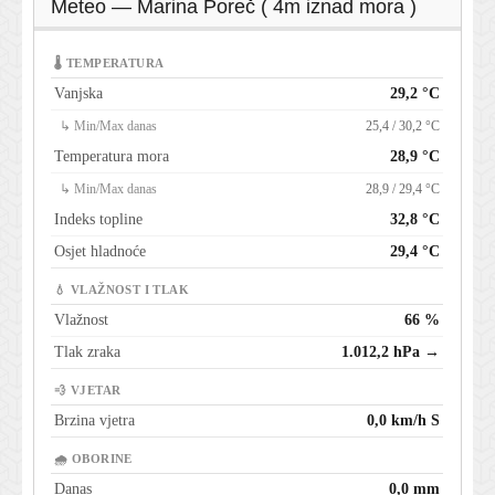
Meteo — Marina Poreč ( 4m iznad mora )
🌡 TEMPERATURA
Vanjska
29,2 °C
↳ Min/Max danas
25,4 / 30,2 °C
Temperatura mora
28,9 °C
↳ Min/Max danas
28,9 / 29,4 °C
Indeks topline
32,8 °C
Osjet hladnoće
29,4 °C
💧 VLAŽNOST I TLAK
Vlažnost
66 %
Tlak zraka
1.012,2 hPa →
💨 VJETAR
Brzina vjetra
0,0 km/h S
🌧 OBORINE
Danas
0,0 mm