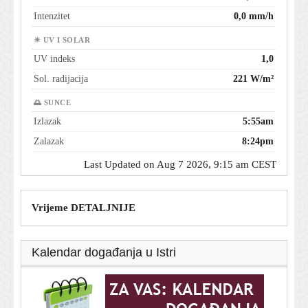
Intenzitet
0,0 mm/h
☀ UV I SOLAR
UV indeks
1,0
Sol. radijacija
221 W/m²
🌅 SUNCE
Izlazak
5:55am
Zalazak
8:24pm
Last Updated on Aug 7 2026, 9:15 am CEST
Vrijeme DETALJNIJE
Kalendar događanja u Istri