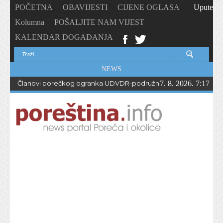
POČETNA
OBAVIJESTI
CIJENE OGLASA
Upute
Kolumna
POŠALJITE NAM VIJEST
KALENDAR DOGAĐANJA
NEWS
Članovi porečkog ogranka UDVDR-podružnice Istarske županije
7. 8. 2026. 7:17