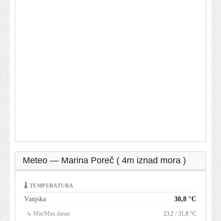
Meteo — Marina Poreč ( 4m iznad mora )
🌡 TEMPERATURA
Vanjska
30,8 °C
↳ Min/Max danas
23,2 / 31,8 °C