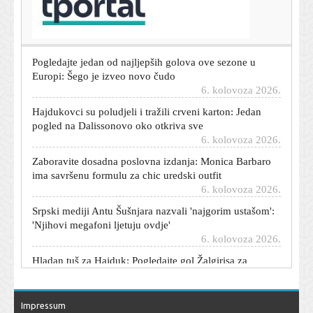
dužni, a sami sebi smo nepoznanica'
6. kolovoza 2026.
Pogledajte jedan od najljepših golova ove sezone u
Europi: Šego je izveo novo čudo
6. kolovoza 2026.
Hajdukovci su poludjeli i tražili crveni karton: Jedan
pogled na Dalissonovo oko otkriva sve
6. kolovoza 2026.
Zaboravite dosadna poslovna izdanja: Monica Barbaro
ima savršenu formulu za chic uredski outfit
6. kolovoza 2026.
Srpski mediji Antu Šušnjara nazvali 'najgorim ustašom':
'Njihovi megafoni ljetuju ovdje'
6. kolovoza 2026.
Hladan tuš za Hajduk: Pogledajte gol Žalgirisa za
izjednačenje
6. kolovoza 2026.
Hajduk opet vodi! Pogledajte majstoriju kojom su Bijeli
Impressum
opet poveli