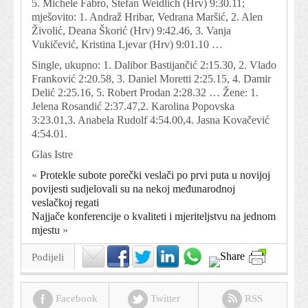
5. Michele Fabro, Stefan Weidlich (Hrv) 9:30.11;
mješovito: 1. Andraž Hribar, Vedrana Maršić, 2. Alen
Živolić, Deana Škorić (Hrv) 9:42.46, 3. Vanja
Vukičević, Kristina Ljevar (Hrv) 9:01.10 …
Single, ukupno: 1. Dalibor Bastijančić 2:15.30, 2. Vlado
Franković 2:20.58, 3. Daniel Moretti 2:25.15, 4. Damir
Delić 2:25.16, 5. Robert Prodan 2:28.32 … Žene: 1.
Jelena Rosandić 2:37.47,2. Karolina Popovska
3:23.01,3. Anabela Rudolf 4:54.00,4. Jasna Kovačević
4:54.01.
Glas Istre
«
Protekle subote porečki veslači po prvi puta u novijoj
povijesti sudjelovali su na nekoj međunarodnoj
veslačkoj regati
Najjače konferencije o kvaliteti i mjeriteljstvu na jednom
mjestu
»
Podijeli
Facebook
Twitter
RSS