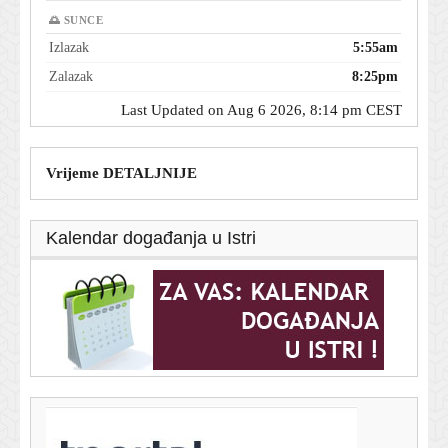
🌅 SUNCE
Izlazak
5:55am
Zalazak
8:25pm
Last Updated on Aug 6 2026, 8:14 pm CEST
Vrijeme DETALJNIJE
Kalendar događanja u Istri
T-portal.hr
Mario Carević nije mogao biti iskreniji: 'Ostali smo