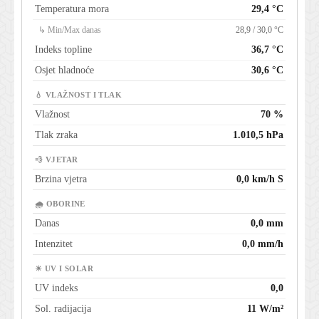
Temperatura mora
29,4 °C
↳ Min/Max danas
28,9 / 30,0 °C
Indeks topline
36,7 °C
Osjet hladnoće
30,6 °C
💧 VLAŽNOST I TLAK
Vlažnost
70 %
Tlak zraka
1.010,5 hPa
💨 VJETAR
Brzina vjetra
0,0 km/h S
🌧 OBORINE
Danas
0,0 mm
Intenzitet
0,0 mm/h
☀ UV I SOLAR
UV indeks
0,0
Sol. radijacija
11 W/m²