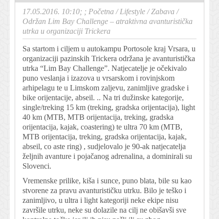
17.05.2016. 10:10; ;
Početna
/
Lifestyle
/
Zabava
/
Održan Lim Bay Challenge – atraktivna avanturistička
utrka u organizaciji Trickera
Sa startom i ciljem u autokampu Portosole kraj Vrsara, u
organizaciji pazinskih Trickera održana je avanturistička
utrka “Lim Bay Challenge”. Natjecatelje je očekivalo
puno veslanja i izazova u vrsarskom i rovinjskom
arhipelagu te u Limskom zaljevu, zanimljive gradske i
bike orijentacije, abseil. .. Na tri dužinske kategorije,
single/treking 15 km (treking, gradska orijentacija), light
40 km (MTB, MTB orijentacija, treking, gradska
orijentacija, kajak, coastering) te ultra 70 km (MTB,
MTB orijentacija, treking, gradska orijentacija, kajak,
abseil, co aste ring) , sudjelovalo je 90-ak natjecatelja
željnih avanture i pojačanog adrenalina, a dominirali su
Slovenci.
Vremenske prilike, kiša i sunce, puno blata, bile su kao
stvorene za pravu avanturističku utrku. Bilo je teško i
zanimljivo, u ultra i light kategoriji neke ekipe nisu
završile utrku, neke su dolazile na cilj ne obišavši sve