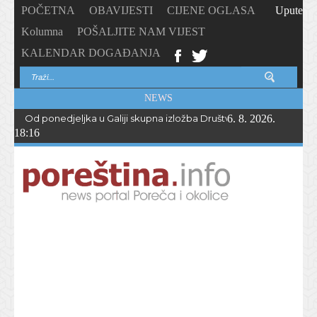
POČETNA
OBAVIJESTI
CIJENE OGLASA
Upute
Kolumna
POŠALJITE NAM VIJEST
KALENDAR DOGAĐANJA
NEWS
Od ponedjeljka u Galiji skupna izložba Društva likovnih stvaratelja
6. 8. 2026.
18:16