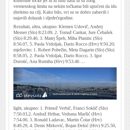
kontrolne točke jer ili ih nisu našli ili su zbog
vremenskog limita na nekim točkama bili upućeni da idu
direktno na cilj. Kako bilo, svi su se dobro zabavili i
najavili dolazak i sljedećegodine.
Rezultati, ultra, ukupno: Klemen Udovič, Andrej
Mesner (Slo) 8:23.09, 2. Tomaž Cankar, Jure Čebašek
(Slo) 8:29.40, 3. Matej Špeh, Miha Planinc (Slo)
8:56.07, 5. Paola Vrdoljak, Dario Rocco (Hrv) 9:50.20;
mješovito: 1. Robert Pobežin, Meta Dagarin (Slo) (Slo)
8:58.05, 2. Paola Vrdoljak, Dario Rocco, 3. Igor
Dorotić, Ana Rumiha (Hrv) 9:53.46 …
light, ukupno: 1. Primož Verbič, Franci Soklič (Slo)
7:50.03,2. Andraž Hribar, Vedrana Maršić (Hrv)
7:54.00, 3. Ronald Ladavac, Martin Čotar (Hrv)
8:49.29, 4. Denis Mirković, Bojan Đekić (Hrv) 9:25.50,