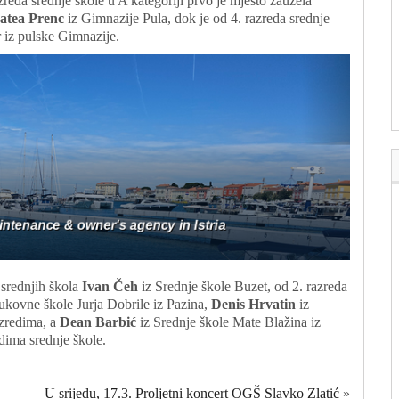
zreda srednje škole u A kategoriji prvo je mjesto zauzela
atea Prenc
iz Gimnazije Pula, dok je od 4. razreda srednje
 iz pulske Gimnazije.
 srednjih škola
Ivan Čeh
iz Srednje škole Buzet, od 2. razreda
rukovne škole Jurja Dobrile iz Pazina,
Denis Hrvatin
iz
azredima, a
Dean Barbić
iz Srednje škole Mate Blažina iz
dima srednje škole.
U srijedu, 17.3. Proljetni koncert OGŠ Slavko Zlatić
»