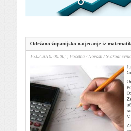
Održano županijsko natjecanje iz matemati
16.03.2010. 00:00; ;
Početna
/
Novosti
/
Svakodnevni
Ju
žu
Od
Po
OŠ
Z
uč
ra
Va
Za