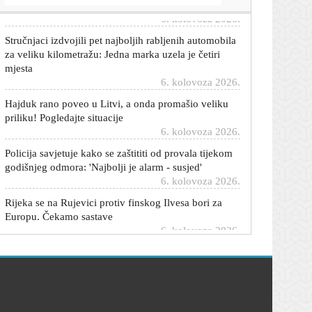
Stručnjaci izdvojili pet najboljih rabljenih automobila
za veliku kilometražu: Jedna marka uzela je četiri
mjesta
6. kolovoza 2026.
Hajduk rano poveo u Litvi, a onda promašio veliku
priliku! Pogledajte situacije
6. kolovoza 2026.
Policija savjetuje kako se zaštititi od provala tijekom
godišnjeg odmora: 'Najbolji je alarm - susjed'
6. kolovoza 2026.
Rijeka se na Rujevici protiv finskog Ilvesa bori za
Europu. Čekamo sastave
6. kolovoza 2026.
Perišić ga nagovorio na veliki transfer: 'Dođi, zajedno
ćemo zagorčati život svima'
6. kolovoza 2026.
Novi detalji prometne nesreće u Botincu: Svi poginuli
su imali policijske dosjee
6. kolovoza 2026.