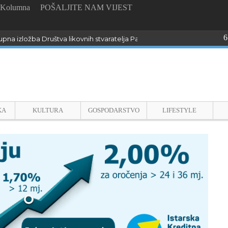
Kolumna
POŠALJITE NAM VIJEST
6
pna izložba Društva likovnih stvaratelja Pazin “Dijalozi sa slikarimar”
KA
KULTURA
GOSPODARSTVO
LIFESTYLE