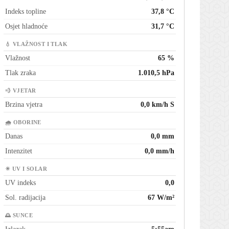
Indeks topline
37,8 °C
Osjet hladnoće
31,7 °C
💧 VLAŽNOST I TLAK
Vlažnost
65 %
Tlak zraka
1.010,5 hPa
💨 VJETAR
Brzina vjetra
0,0 km/h S
🌧 OBORINE
Danas
0,0 mm
Intenzitet
0,0 mm/h
☀ UV I SOLAR
UV indeks
0,0
Sol. radijacija
67 W/m²
🌅 SUNCE