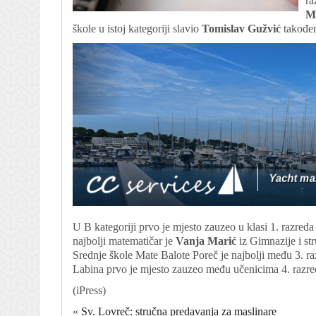
ra
M
škole u istoj kategoriji slavio
Tomislav Gužvić
također
U B kategoriji prvo je mjesto zauzeo u klasi 1. razreda
najbolji matematičar je
Vanja Marić
iz Gimnazije i st
Srednje škole Mate Balote Poreč je najbolji među 3. r
Labina prvo je mjesto zauzeo među učenicima 4. razre
(iPress)
«
Sv. Lovreč: stručna predavanja za maslinare