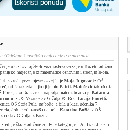
ke
ca
/
Održano županijsko natjecanje iz matematike
čer je u Osnovnoj školi Vazmoslava Gržalje u Buzetu održano
panijsko natjecanje iz matematike osnovnih i srednjih škola.
 4. razreda prvo mjesto osvojila je
Maja Jugovac
iz OŠ
reč, od 5. razreda najbolji je bio
Patrik Matošević
također iz
 Poreč, a od 6. razreda najbolja matematičarka je
Katarina
ornada
iz OŠ Vazmoslav Gržalja PŠ Roč.
Lucija Fioretti
,
enica OŠ Stoja Pula, najbolja je bila u klasi učenika 7.
zreda, dok je od osmaša najbolja
Katarina Božić
iz OŠ
zmoslav Gržalja iz Buzeta.
 srednje škole održane su dvije kategorije – A i B. Od prvih