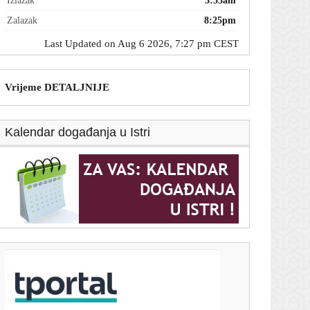
Izlazak
5:55am
Zalazak
8:25pm
Last Updated on Aug 6 2026, 7:27 pm CEST
Vrijeme DETALJNIJE
Kalendar događanja u Istri
T-portal.hr
Početak iz snova: Pogledajte penal Hajduka za rano
vodstvo u Litvi
6. kolovoza 2026.