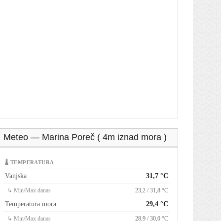
Meteo — Marina Poreč ( 4m iznad mora )
🌡 TEMPERATURA
Vanjska
31,7 °C
↳ Min/Max danas
23,2 / 31,8 °C
Temperatura mora
29,4 °C
↳ Min/Max danas
28,9 / 30,0 °C