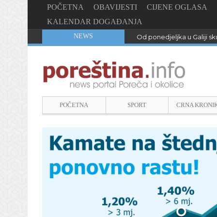
POČETNA
OBAVIJESTI
CIJENE OGLASA
KALENDAR DOGAĐANJA
NEWS
Od ponedjeljka u Galiji sku
POČETNA
SPORT
CRNA KRONI