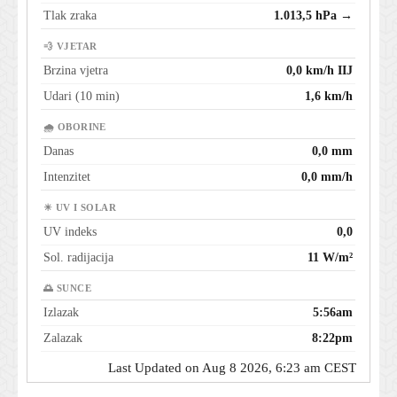
Tlak zraka
1.013,5 hPa →
💨 VJETAR
Brzina vjetra
0,0 km/h IIJ
Udari (10 min)
1,6 km/h
🌧 OBORINE
Danas
0,0 mm
Intenzitet
0,0 mm/h
☀ UV I SOLAR
UV indeks
0,0
Sol. radijacija
11 W/m²
🌅 SUNCE
Izlazak
5:56am
Zalazak
8:22pm
Last Updated on Aug 8 2026, 6:23 am CEST