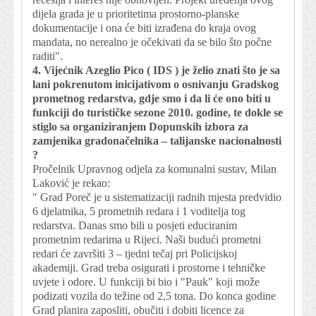
dijela grada je u prioritetima prostorno-planske
dokumentacije i ona će biti izrađena do kraja ovog
mandata, no nerealno je očekivati da se bilo što počne
raditi".
4. Vijećnik Azeglio Pico ( IDS ) je želio znati što je sa
lani pokrenutom inicijativom o osnivanju Gradskog
prometnog redarstva, gdje smo i da li će ono biti u
funkciji do turističke sezone 2010. godine, te dokle se
stiglo sa organiziranjem Dopunskih izbora za
zamjenika gradonačelnika – talijanske nacionalnosti
?
Pročelnik Upravnog odjela za komunalni sustav, Milan
Laković je rekao:
" Grad Poreč je u sistematizaciji radnih mjesta predvidio
6 djelatnika, 5 prometnih redara i 1 voditelja tog
redarstva. Danas smo bili u posjeti educiranim
prometnim redarima u Rijeci. Naši budući prometni
redari će završiti 3 – tjedni tečaj pri Policijskoj
akademiji. Grad treba osigurati i prostorne i tehničke
uvjete i odore. U funkciji bi bio i "Pauk" koji može
podizati vozila do težine od 2,5 tona. Do konca godine
Grad planira zaposliti, obučiti i dobiti licence za