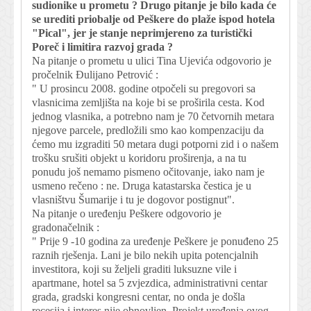
sudionike u prometu ? Drugo pitanje je bilo kada će
se urediti priobalje od Peškere do plaže ispod hotela
"Pical", jer je stanje neprimjereno za turistički
Poreč i limitira razvoj grada ?
Na pitanje o prometu u ulici Tina Ujevića odgovorio je
pročelnik Đulijano Petrović :
" U prosincu 2008. godine otpočeli su pregovori sa
vlasnicima zemljišta na koje bi se proširila cesta. Kod
jednog vlasnika, a potrebno nam je 70 četvornih metara
njegove parcele, predložili smo kao kompenzaciju da
ćemo mu izgraditi 50 metara dugi potporni zid i o našem
trošku srušiti objekt u koridoru proširenja, a na tu
ponudu još nemamo pismeno očitovanje, iako nam je
usmeno rečeno : ne. Druga katastarska čestica je u
vlasništvu Šumarije i tu je dogovor postignut".
Na pitanje o uređenju Peškere odgovorio je
gradonačelnik :
" Prije 9 -10 godina za uređenje Peškere je ponuđeno 25
raznih rješenja. Lani je bilo nekih upita potencjalnih
investitora, koji su željeli graditi luksuzne vile i
apartmane, hotel sa 5 zvjezdica, administrativni centar
grada, gradski kongresni centar, no onda je došla
recesija i interes nije obnovljen. Projekt uređenja ovog