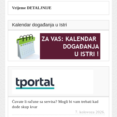
Vrijeme DETALJNIJE
Kalendar događanja u Istri
T-portal.hr
Našli ste lokvu ispod automobila? Jedna je najčešće
bezazlena, ostale mogu značiti ozbiljan kvar
7. kolovoza 2026.
Čuvate li račune sa servisa? Mogli bi vam trebati kad
dođe skup kvar
7. kolovoza 2026.
Dnevni horoskop za 8. kolovoza 2026. - što vam