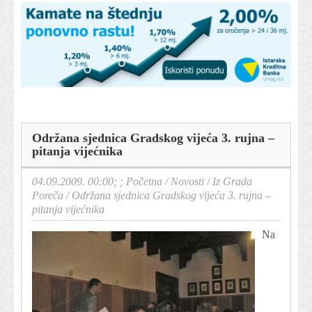
Održana sjednica Gradskog vijeća 3. rujna –
pitanja vijećnika
04.09.2009. 00:00; ;
Početna
/
Novosti
/
Iz Grada
Poreča
/
Održana sjednica Gradskog vijeća 3. rujna –
pitanja vijećnika
Na