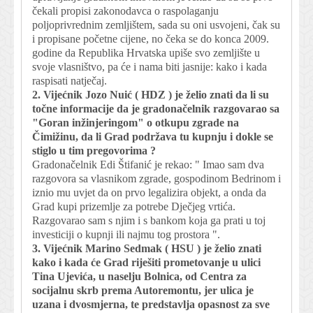
čekali propisi zakonodavca o raspolaganju
poljoprivrednim zemljištem, sada su oni usvojeni, čak su
i propisane početne cijene, no čeka se do konca 2009.
godine da Republika Hrvatska upiše svo zemljište u
svoje vlasništvo, pa će i nama biti jasnije: kako i kada
raspisati natječaj.
2. Vijećnik Jozo Nuić ( HDZ ) je želio znati da li su
točne informacije da je gradonačelnik razgovarao sa
"Goran inžinjeringom" o otkupu zgrade na
Čimižinu, da li Grad podržava tu kupnju i dokle se
stiglo u tim pregovorima ?
Gradonačelnik Edi Štifanić je rekao: " Imao sam dva
razgovora sa vlasnikom zgrade, gospodinom Bedrinom i
iznio mu uvjet da on prvo legalizira objekt, a onda da
Grad kupi prizemlje za potrebe Dječjeg vrtića.
Razgovarao sam s njim i s bankom koja ga prati u toj
investiciji o kupnji ili najmu tog prostora ".
3. Vijećnik Marino Sedmak ( HSU ) je želio znati
kako i kada će Grad riješiti prometovanje u ulici
Tina Ujevića, u naselju Bolnica, od Centra za
socijalnu skrb prema Autoremontu, jer ulica je
uzana i dvosmjerna, te predstavlja opasnost za sve