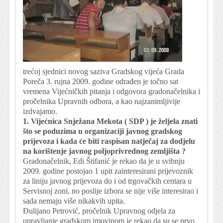
trećoj sjednici novog saziva Gradskog vijeća Grada
Poreča 3. rujna 2009. godine odrađen je točno sat
vremena Vijećničkih pitanja i odgovora gradonačelnika i
pročelnika Upravnih odbora, a kao najzanimljivije
izdvajamo.
1. Vijećnica Snježana Mekota ( SDP ) je željela znati
što se poduzima u organizaciji javnog gradskog
prijevoza i kada će biti raspisan natječaj za dodjelu
na korištenje javnog poljoprivrednog zemljišta ?
Gradonačelnik, Edi Štifanić je rekao da je u svibnju
2009. godine postojao 1 upit zainteresirani prijevoznik
za liniju javnog prijevoza do i od trgovačkih centara u
Servisnoj zoni, no poslije izbora se nije više interesirao i
sada nemaju više nikakvih upita.
Đulijano Petrović, pročelnik Upravnog odjela za
upravljanje gradskom imovinom je rekao da su se prvo