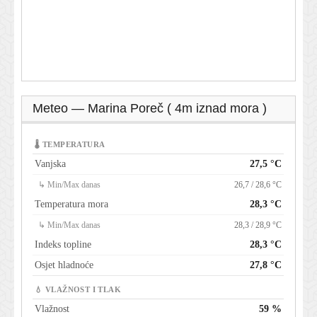
Meteo — Marina Poreč ( 4m iznad mora )
🌡 TEMPERATURA
Vanjska
27,5 °C
↳ Min/Max danas
26,7 / 28,6 °C
Temperatura mora
28,3 °C
↳ Min/Max danas
28,3 / 28,9 °C
Indeks topline
28,3 °C
Osjet hladnoće
27,8 °C
💧 VLAŽNOST I TLAK
Vlažnost
59 %