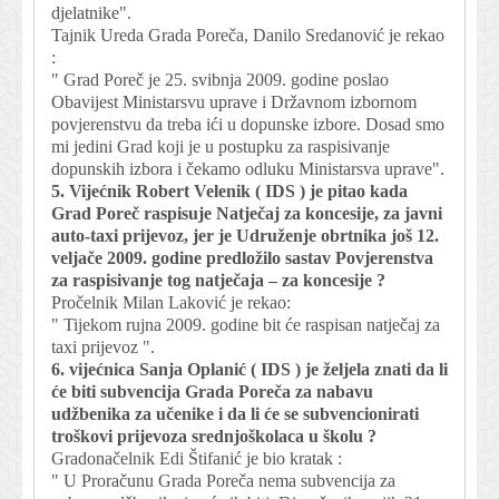
djelatnike".
Tajnik Ureda Grada Poreča, Danilo Sredanović je rekao
:
" Grad Poreč je 25. svibnja 2009. godine poslao
Obavijest Ministarsvu uprave i Državnom izbornom
povjerenstvu da treba ići u dopunske izbore. Dosad smo
mi jedini Grad koji je u postupku za raspisivanje
dopunskih izbora i čekamo odluku Ministarsva uprave".
5. Vijećnik Robert Velenik ( IDS ) je pitao kada
Grad Poreč raspisuje Natječaj za koncesije, za javni
auto-taxi prijevoz, jer je Udruženje obrtnika još 12.
veljače 2009. godine predložilo sastav Povjerenstva
za raspisivanje tog natječaja – za koncesije ?
Pročelnik Milan Laković je rekao:
" Tijekom rujna 2009. godine bit će raspisan natječaj za
taxi prijevoz ".
6. vijećnica Sanja Oplanić ( IDS ) je željela znati da li
će biti subvencija Grada Poreča za nabavu
udžbenika za učenike i da li će se subvencionirati
troškovi prijevoza srednjoškolaca u školu ?
Gradonačelnik Edi Štifanić je bio kratak :
" U Proračunu Grada Poreča nema subvencija za