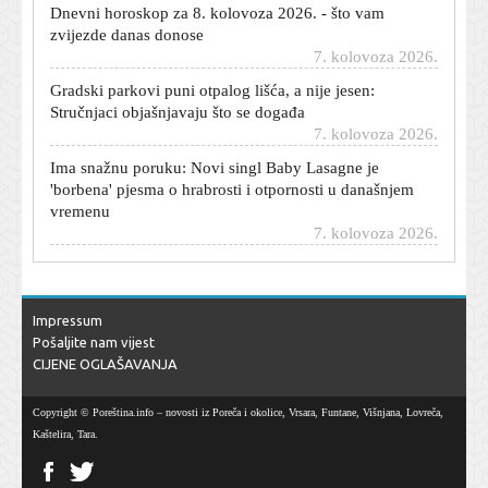
zvijezde danas donose
7. kolovoza 2026.
Gradski parkovi puni otpalog lišća, a nije jesen:
Stručnjaci objašnjavaju što se događa
7. kolovoza 2026.
Ima snažnu poruku: Novi singl Baby Lasagne je
'borbena' pjesma o hrabrosti i otpornosti u današnjem
vremenu
7. kolovoza 2026.
Jennifer Aniston fantastično izgleda i u 57. godini:
Njezina trenerica otkrila koju vježbu nikad ne preskače
7. kolovoza 2026.
Impressum
A što ako nestane struje? Jedna država se priprema za
Pošaljite nam vijest
najgore, ovo je plan
CIJENE OGLAŠAVANJA
7. kolovoza 2026.
Talijani razbjesnili Španjolce: Sad će morati čekati na
Copyright © Poreština.info – novosti iz Poreča i okolice, Vrsara, Funtane, Višnjana, Lovreča,
granici
Kaštelira, Tara.
7. kolovoza 2026.
Damir Mišković potvrdio veliku vijest: Rijeka dovodi