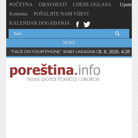
POČETNA
OBAVIJESTI
CIJENE OGLASA
Upute
Kolumna
POŠALJITE NAM VIJEST
KALENDAR DOGAĐANJA
NEWS
“FACE ON YOUR PHONE”: BABY LASAGNA OBJAVIO NOVI SING
8. 8. 2026. 4:28