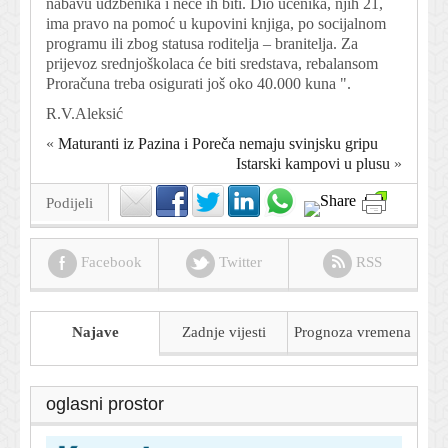
nabavu udžbenika i neće ih biti. Dio učenika, njih 21,
ima pravo na pomoć u kupovini knjiga, po socijalnom
programu ili zbog statusa roditelja – branitelja. Za
prijevoz srednjoškolaca će biti sredstava, rebalansom
Proračuna treba osigurati još oko 40.000 kuna ".
R.V.Aleksić
«
Maturanti iz Pazina i Poreča nemaju svinjsku gripu
Istarski kampovi u plusu
»
Podijeli
Facebook
Twitter
RSS
Najave
Zadnje vijesti
Prognoza
vremena
oglasni prostor