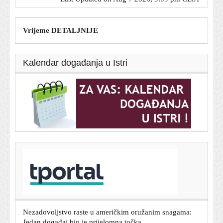
Vrijeme DETALJNIJE
Kalendar događanja u Istri
T-portal.hr
Milinović zaprijetio: Ako nadležni ne reagiraju,
dolazimo u Zagreb
7. kolovoza 2026.
Nezadovoljstvo raste u američkim oružanim snagama:
Jedan događaj bio je prijelomna točka