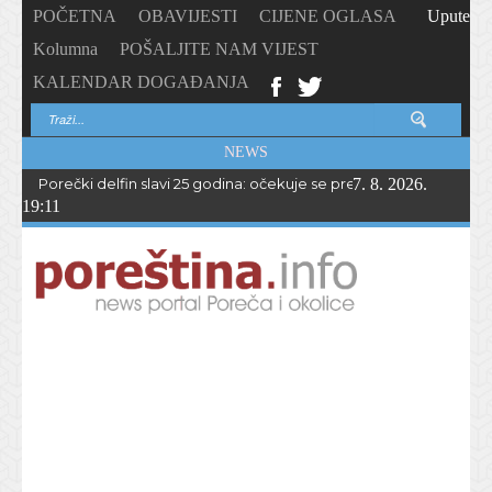
POČETNA
OBAVIJESTI
CIJENE OGLASA
Upute
Kolumna
POŠALJITE NAM VIJEST
KALENDAR DOGAĐANJA
NEWS
Porečki delfin slavi 25 godina: očekuje se preko 1.700 sudionika 
7. 8. 2026.
19:11