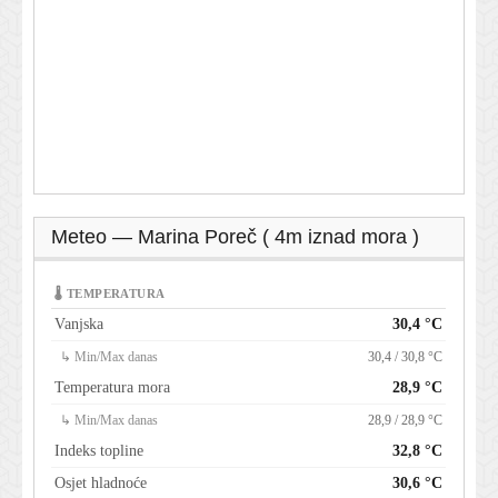
Meteo — Marina Poreč ( 4m iznad mora )
🌡 TEMPERATURA
Vanjska
30,4 °C
↳ Min/Max danas
30,4 / 30,8 °C
Temperatura mora
28,9 °C
↳ Min/Max danas
28,9 / 28,9 °C
Indeks topline
32,8 °C
Osjet hladnoće
30,6 °C