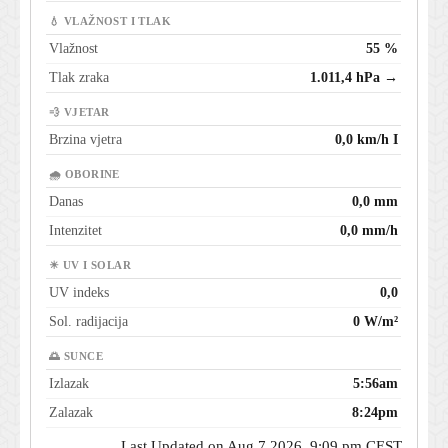
💧 VLAŽNOST I TLAK
Vlažnost
55 %
Tlak zraka
1.011,4 hPa →
💨 VJETAR
Brzina vjetra
0,0 km/h I
🌧 OBORINE
Danas
0,0 mm
Intenzitet
0,0 mm/h
☀ UV I SOLAR
UV indeks
0,0
Sol. radijacija
0 W/m²
🌅 SUNCE
Izlazak
5:56am
Zalazak
8:24pm
Last Updated on Aug 7 2026, 9:09 pm CEST