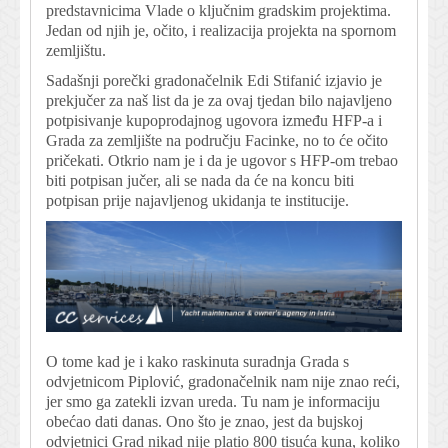
predstavnicima Vlade o ključnim gradskim projektima.
Jedan od njih je, očito, i realizacija projekta na spornom
zemljištu.
Sadašnji porečki gradonačelnik Edi Stifanić izjavio je
prekjučer za naš list da je za ovaj tjedan bilo najavljeno
potpisivanje kupoprodajnog ugovora između HFP-a i
Grada za zemljište na području Facinke, no to će očito
pričekati. Otkrio nam je i da je ugovor s HFP-om trebao
biti potpisan jučer, ali se nada da će na koncu biti
potpisan prije najavljenog ukidanja te institucije.
O tome kad je i kako raskinuta suradnja Grada s
odvjetnicom Piplović, gradonačelnik nam nije znao reći,
jer smo ga zatekli izvan ureda. Tu nam je informaciju
obećao dati danas. Ono što je znao, jest da bujskoj
odvjetnici Grad nikad nije platio 800 tisuća kuna, koliko