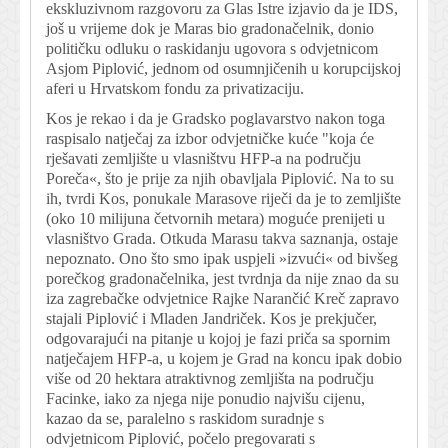
ekskluzivnom razgovoru za Glas Istre izjavio da je IDS,
još u vrijeme dok je Maras bio gradonačelnik, donio
političku odluku o raskidanju ugovora s odvjetnicom
Asjom Piplović, jednom od osumnjičenih u korupcijskoj
aferi u Hrvatskom fondu za privatizaciju.
Kos je rekao i da je Gradsko poglavarstvo nakon toga
raspisalo natječaj za izbor odvjetničke kuće "koja će
rješavati zemljište u vlasništvu HFP-a na području
Poreča«, što je prije za njih obavljala Piplović. Na to su
ih, tvrdi Kos, ponukale Marasove riječi da je to zemljište
(oko 10 milijuna četvornih metara) moguće prenijeti u
vlasništvo Grada. Otkuda Marasu takva saznanja, ostaje
nepoznato. Ono što smo ipak uspjeli »izvući« od bivšeg
porečkog gradonačelnika, jest tvrdnja da nije znao da su
iza zagrebačke odvjetnice Rajke Narančić Kreč zapravo
stajali Piplović i Mladen Jandriček. Kos je prekjučer,
odgovarajući na pitanje u kojoj je fazi priča sa spornim
natječajem HFP-a, u kojem je Grad na koncu ipak dobio
više od 20 hektara atraktivnog zemljišta na području
Facinke, iako za njega nije ponudio najvišu cijenu,
kazao da se, paralelno s raskidom suradnje s
odvjetnicom Piplović, počelo pregovarati s