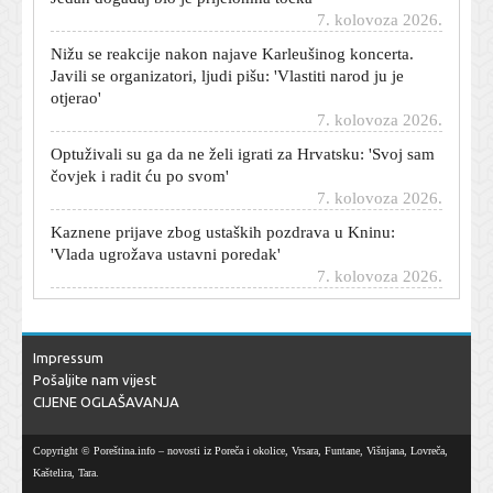
7. kolovoza 2026.
Nižu se reakcije nakon najave Karleušinog koncerta.
Javili se organizatori, ljudi pišu: 'Vlastiti narod ju je
otjerao'
7. kolovoza 2026.
Optuživali su ga da ne želi igrati za Hrvatsku: 'Svoj sam
čovjek i radit ću po svom'
7. kolovoza 2026.
Kaznene prijave zbog ustaških pozdrava u Kninu:
'Vlada ugrožava ustavni poredak'
7. kolovoza 2026.
Kolone i zabrane na hrvatskim autocestama: U Sisku
prekinut promet
7. kolovoza 2026.
Impressum
Hrvat stvorio sustav koji koristi cijeli Amazon: Bilo je
Pošaljite nam vijest
potrebno samo osam tjedana
CIJENE OGLAŠAVANJA
7. kolovoza 2026.
Vinicius potpisao novi ugovor s Realom, a Luka Modrić
Copyright © Poreština.info – novosti iz Poreča i okolice, Vrsara, Funtane, Višnjana, Lovreča,
svojom reakcijom sve oduševio
Kaštelira, Tara.
7. kolovoza 2026.