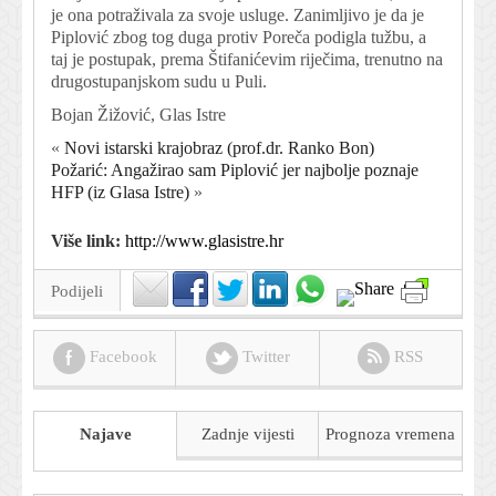
je ona potraživala za svoje usluge. Zanimljivo je da je
Piplović zbog tog duga protiv Poreča podigla tužbu, a
taj je postupak, prema Štifanićevim riječima, trenutno na
drugostupanjskom sudu u Puli.
Bojan Žižović, Glas Istre
«
Novi istarski krajobraz (prof.dr. Ranko Bon)
Požarić: Angažirao sam Piplović jer najbolje poznaje
HFP (iz Glasa Istre)
»
Više link:
http://www.glasistre.hr
Podijeli
Facebook
Twitter
RSS
Najave
Zadnje vijesti
Prognoza
vremena