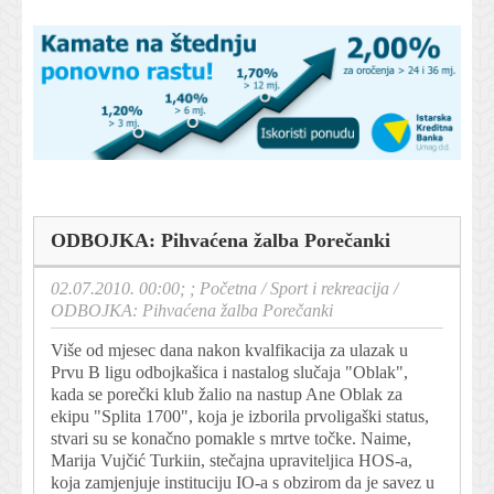
ODBOJKA: Pihvaćena žalba Porečanki
02.07.2010. 00:00; ;
Početna
/
Sport i rekreacija
/
ODBOJKA: Pihvaćena žalba Porečanki
Više od mjesec dana nakon kvalfikacija za ulazak u
Prvu B ligu odbojkašica i nastalog slučaja "Oblak",
kada se porečki klub žalio na nastup Ane Oblak za
ekipu "Splita 1700", koja je izborila prvoligaški status,
stvari su se konačno pomakle s mrtve točke. Naime,
Marija Vujčić Turkiin, stečajna upraviteljica HOS-a,
koja zamjenjuje instituciju IO-a s obzirom da je savez u