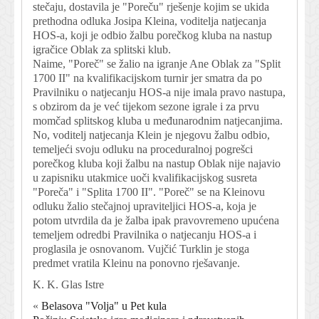
stečaju, dostavila je "Poreču" rješenje kojim se ukida
prethodna odluka Josipa Kleina, voditelja natjecanja
HOS-a, koji je odbio žalbu porečkog kluba na nastup
igračice Oblak za splitski klub.
Naime, "Poreč" se žalio na igranje Ane Oblak za "Split
1700 II" na kvalifikacijskom turnir jer smatra da po
Pravilniku o natjecanju HOS-a nije imala pravo nastupa,
s obzirom da je već tijekom sezone igrale i za prvu
momčad splitskog kluba u međunarodnim natjecanjima.
No, voditelj natjecanja Klein je njegovu žalbu odbio,
temeljeći svoju odluku na proceduralnoj pogrešci
porečkog kluba koji žalbu na nastup Oblak nije najavio
u zapisniku utakmice uoči kvalifikacijskog susreta
"Poreča" i "Splita 1700 II". "Poreč" se na Kleinovu
odluku žalio stečajnoj upraviteljici HOS-a, koja je
potom utvrdila da je žalba ipak pravovremeno upućena
temeljem odredbi Pravilnika o natjecanju HOS-a i
proglasila je osnovanom. Vujčić Turklin je stoga
predmet vratila Kleinu na ponovno rješavanje.
K. K. Glas Istre
«
Belasova "Volja" u Pet kula