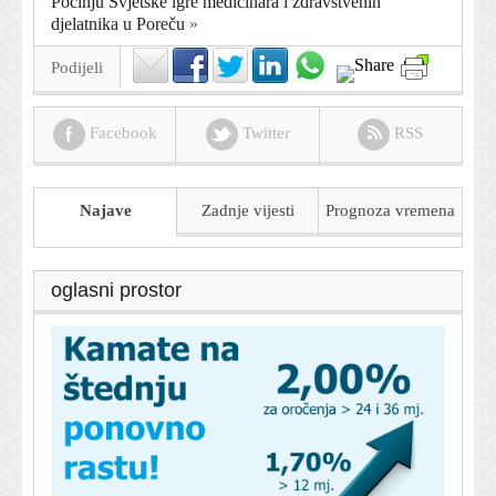
Počinju Svjetske igre medicinara i zdravstvenih
djelatnika u Poreču
»
Podijeli
Facebook
Twitter
RSS
Najave
Zadnje vijesti
Prognoza
vremena
oglasni prostor