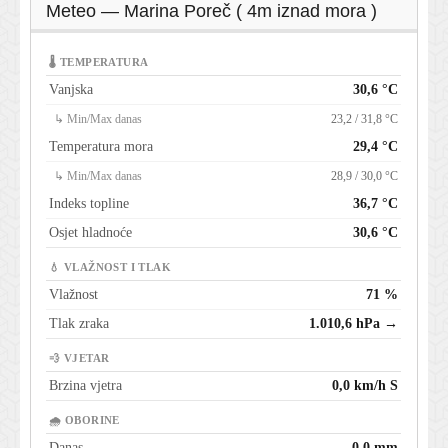
Meteo — Marina Poreč ( 4m iznad mora )
🌡 TEMPERATURA
Vanjska
30,6 °C
↳ Min/Max danas
23,2 / 31,8 °C
Temperatura mora
29,4 °C
↳ Min/Max danas
28,9 / 30,0 °C
Indeks topline
36,7 °C
Osjet hladnoće
30,6 °C
💧 VLAŽNOST I TLAK
Vlažnost
71 %
Tlak zraka
1.010,6 hPa →
💨 VJETAR
Brzina vjetra
0,0 km/h S
🌧 OBORINE
Danas
0,0 mm