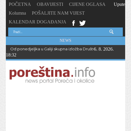
POČETNA
OBAVIJESTI
CIJENE OGLASA
Upute
Kolumna
POŠALJITE NAM VIJEST
KALENDAR DOGAĐANJA
NEWS
Od ponedjeljka u Galiji skupna izložba Društva likovnih stvaratelja
6. 8. 2026.
18:32