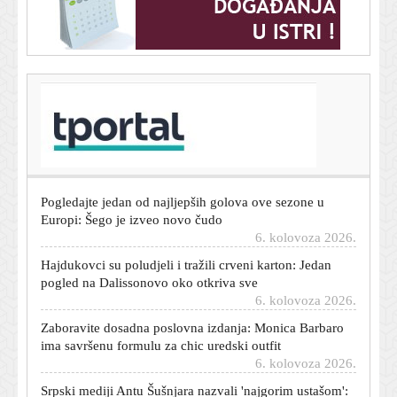
T-portal.hr
Mario Carević nije mogao biti iskreniji: 'Ostali smo
dužni, a sami sebi smo nepoznanica'
6. kolovoza 2026.
Pogledajte jedan od najljepših golova ove sezone u
Europi: Šego je izveo novo čudo
6. kolovoza 2026.
Hajdukovci su poludjeli i tražili crveni karton: Jedan
pogled na Dalissonovo oko otkriva sve
6. kolovoza 2026.
Zaboravite dosadna poslovna izdanja: Monica Barbaro
ima savršenu formulu za chic uredski outfit
6. kolovoza 2026.
Srpski mediji Antu Šušnjara nazvali 'najgorim ustašom':
'Njihovi megafoni ljetuju ovdje'