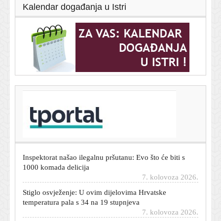
Kalendar događanja u Istri
T-portal.hr
Sudac Pejin je samo jedan u nizu: Vlada li nogometni rat
na ulicama Osijeka?
7. kolovoza 2026.
Inspektorat našao ilegalnu pršutanu: Evo što će biti s
1000 komada delicija
7. kolovoza 2026.
Stiglo osvježenje: U ovim dijelovima Hrvatske
temperatura pala s 34 na 19 stupnjeva
7. kolovoza 2026.
Jamie Oliver otkrio trik za savršenu ljetnu salatu od