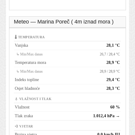
Meteo — Marina Poreč ( 4m iznad mora )
🌡 TEMPERATURA
Vanjska
28,1 °C
↳ Min/Max danas
26,7 / 28,4 °C
Temperatura mora
28,9 °C
↳ Min/Max danas
28,9 / 28,9 °C
Indeks topline
29,4 °C
Osjet hladnoće
28,3 °C
💧 VLAŽNOST I TLAK
Vlažnost
60 %
Tlak zraka
1.012,4 hPa →
💨 VJETAR
Brzina vjetra
0,0 km/h IIJ