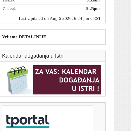
Izlazak
5:55am
Zalazak
8:25pm
Last Updated on Aug 6 2026, 6:24 pm CEST
Vrijeme DETALJNIJE
Kalendar događanja u Istri
T-portal.hr
Nakon debakla na SP-u urugvajsku reprezentaciju
preuzima istinska legenda, no postoji veliki problem
6. kolovoza 2026.