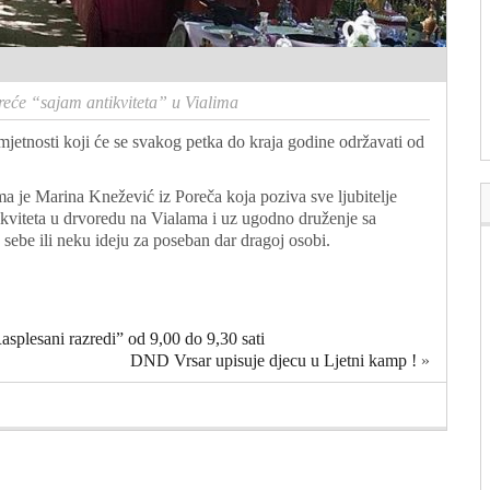
reće “sajam antikviteta” u Vialima
mjetnosti koji će se svakog petka do kraja godine održavati od
a je Marina Knežević iz Poreča koja poziva sve ljubitelje
ntikviteta u drvoredu na Vialama i uz ugodno druženje sa
sebe ili neku ideju za poseban dar dragoj osobi.
asplesani razredi” od 9,00 do 9,30 sati
DND Vrsar upisuje djecu u Ljetni kamp !
»