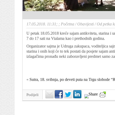
17.05.2018. 11:31; ;
Početna
/
Obavijesti
/
Od petka k
U petak 18.05.2018 kreće sajam antikviteta, starina i u
7 do 17 sati na Vialama kao i prethodnih godina.
Organizator sajma je Udruga zakupaca, voditeljica sajm
starina i onih koji će to tek postati da posjete sajam a
izlagačima pronađu neki zaboravljeni predmet samo za 
«
Sutra, 18. svibnja, po deveti puta na Trgu slobode “R
Podijeli