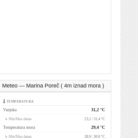
Meteo — Marina Poreč ( 4m iznad mora )
🌡 TEMPERATURA
Vanjska
31,2 °C
↳ Min/Max danas
23,2 / 31,4 °C
Temperatura mora
29,4 °C
↳ Min/Max danas
28,9 / 30,0 °C