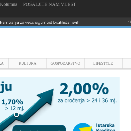
Kolumna
POŠALJITE NAM VIJEST
6
kampanja za veću sigurnost biciklista i svih sudionika u prometu u Istri
KA
KULTURA
GOSPODARSTVO
LIFESTYLE