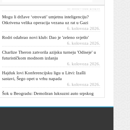
Mogu li države ‘otrovati’ umjetnu inteligenciju?
Otkrivena velika operacija vezana uz rat u Gazi
6. kolovoza 2026.
Rodri odabrao novi klub: Dao je 'zeleno svjetlo'
6. kolovoza 2026.
Charlize Theron zatvorila azijsku turneju 'Odiseje' u
futurističkom modnom izdanju
6. kolovoza 2026.
Hajduk lovi Konferencijsku ligu u Litvi: Izašli
sastavi, Šego opet u vrhu napada
6. kolovoza 2026.
Šok u Beogradu: Demoliran luksuzni auto srpskog
reprezentativca
6. kolovoza 2026.
Izbio požar kraj Vrgorca: U pomoć stigla dva
kanadera
6. kolovoza 2026.
Hrvatska se prži na 40 stupnjeva: Izdržite još malo,