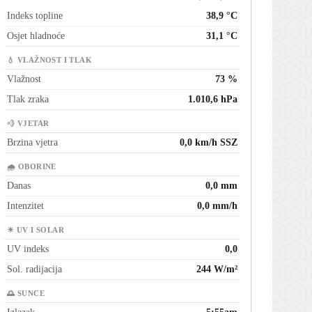
Indeks topline
38,9 °C
Osjet hladnoće
31,1 °C
💧 VLAŽNOST I TLAK
Vlažnost
73 %
Tlak zraka
1.010,6 hPa
💨 VJETAR
Brzina vjetra
0,0 km/h SSZ
🌧 OBORINE
Danas
0,0 mm
Intenzitet
0,0 mm/h
☀ UV I SOLAR
UV indeks
0,0
Sol. radijacija
244 W/m²
🌅 SUNCE