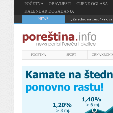
POČETNA
OBAVIJESTI
CIJENE OGLASA
KALENDAR DOGAĐANJA
NEWS
„Zajedno na cesti” – nova 
POČETNA
SPORT
CRNA KRONI