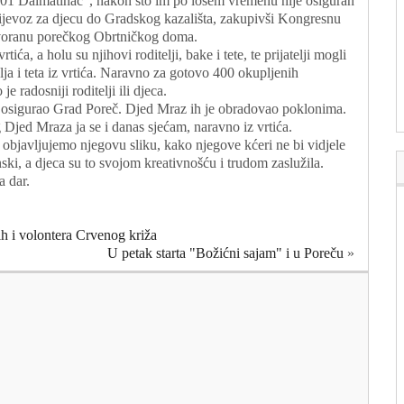
01 Dalmatinac", nakon što im po lošem vremenu nije osiguran
ijevoz za djecu do Gradskog kazališta, zakupivši Kongresnu
oranu porečkog Obrtničkog doma.
ića, a holu su njihovi roditelji, bake i tete, te prijatelji mogli
lja i teta iz vrtića. Naravno za gotovo 400 okupljenih
je radosniji roditelji ili djeca.
 osigurao Grad Poreč. Djed Mraz ih je obradovao poklonima.
Djed Mraza ja se i danas sjećam, naravno iz vrtića.
objavljujemo njegovu sliku, kako njegove kćeri ne bi vidjele
anski, a djeca su to svojom kreativnošću i trudom zaslužila.
a dar.
h i volontera Crvenog križa
U petak starta "Božićni sajam" i u Poreču
»