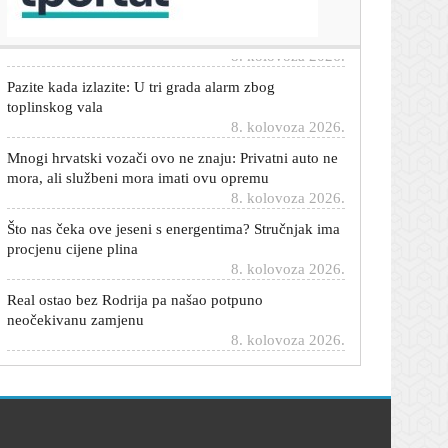
zaraženih
8. kolovoza 2026.
Pazite kada izlazite: U tri grada alarm zbog
toplinskog vala
8. kolovoza 2026.
Mnogi hrvatski vozači ovo ne znaju: Privatni auto ne
mora, ali službeni mora imati ovu opremu
8. kolovoza 2026.
Što nas čeka ove jeseni s energentima? Stručnjak ima
procjenu cijene plina
8. kolovoza 2026.
Real ostao bez Rodrija pa našao potpuno
neočekivanu zamjenu
8. kolovoza 2026.
Mehaničari upozoravaju: Ovaj slatkasti miris u kabini
može otkriti ozbiljan kvar
8. kolovoza 2026.
Kočnice vam rade normalno, a onda na dugoj
nizbrdici nastaje problem: Ovu tekućinu mnogi