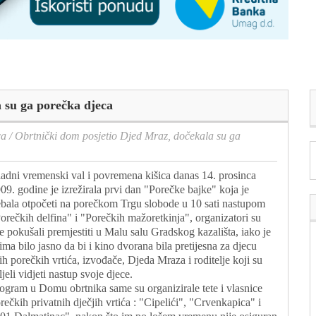
 su ga porečka djeca
ca
/
Obrtnički dom posjetio Djed Mraz, dočekala su ga
adni vremenski val i povremena kišica danas 14. prosinca
09. godine je izrežirala prvi dan "Porečke bajke" koja je
ebala otpočeti na porečkom Trgu slobode u 10 sati nastupom
orečkih delfina" i "Porečkih mažoretkinja", organizatori su
e pokušali premjestiti u Malu salu Gradskog kazališta, iako je
ima bilo jasno da bi i kino dvorana bila pretijesna za djecu
ih porečkih vrtića, izvođače, Djeda Mraza i roditelje koji su
ljeli vidjeti nastup svoje djece.
ogram u Domu obrtnika same su organizirale tete i vlasnice
rečkih privatnih dječjih vrtića : "Cipelići", "Crvenkapica" i