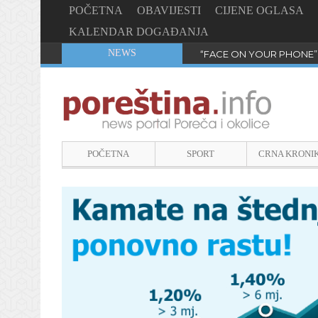
POČETNA
OBAVIJESTI
CIJENE OGLASA
KALENDAR DOGAĐANJA
NEWS
“FACE ON YOUR PHONE”
POČETNA
SPORT
CRNA KRONI