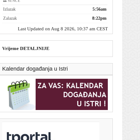
🌅 SUNCE
Izlazak
5:56am
Zalazak
8:22pm
Last Updated on Aug 8 2026, 10:37 am CEST
Vrijeme DETALJNIJE
Kalendar događanja u Istri
T-portal.hr
Uzbuna u Europi: Vratio se virus iz Afrike, 240