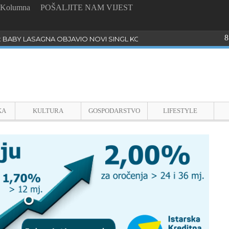
Kolumna
POŠALJITE NAM VIJEST
8
: BABY LASAGNA OBJAVIO NOVI SINGL KOJI PROGOVARA O BULLYI
KA
KULTURA
GOSPODARSTVO
LIFESTYLE