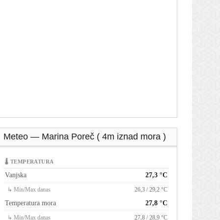
Meteo — Marina Poreč ( 4m iznad mora )
🌡 TEMPERATURA
Vanjska
27,3 °C
↳ Min/Max danas
26,3 / 29,2 °C
Temperatura mora
27,8 °C
↳ Min/Max danas
27,8 / 28,9 °C