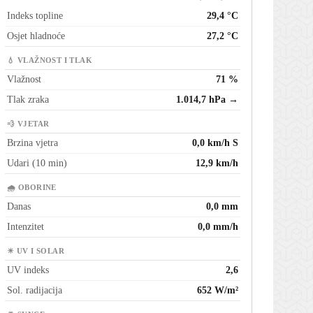
Indeks topline
29,4 °C
Osjet hladnoće
27,2 °C
💧 VLAŽNOST I TLAK
Vlažnost
71 %
Tlak zraka
1.014,7 hPa →
💨 VJETAR
Brzina vjetra
0,0 km/h S
Udari (10 min)
12,9 km/h
🌧 OBORINE
Danas
0,0 mm
Intenzitet
0,0 mm/h
☀ UV I SOLAR
UV indeks
2,6
Sol. radijacija
652 W/m²