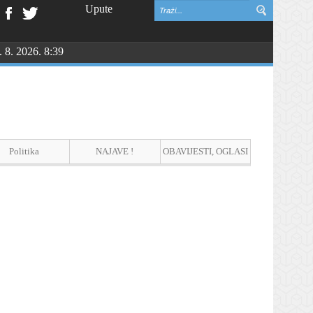
Upute
. 8. 2026. 8:39
NGU
Politika
NAJAVE !
OBAVIJESTI, OGLASI