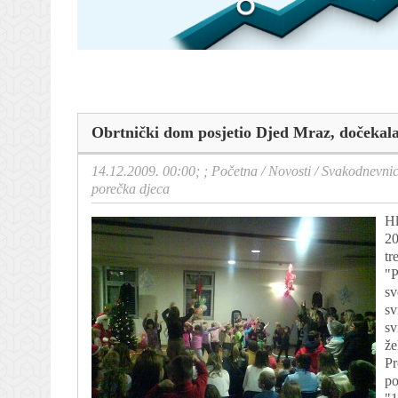
Obrtnički dom posjetio Djed Mraz, dočekala
14.12.2009. 00:00; ;
Početna
/
Novosti
/
Svakodnevni
porečka djeca
Hl
20
tr
"P
sv
sv
sv
že
Pr
po