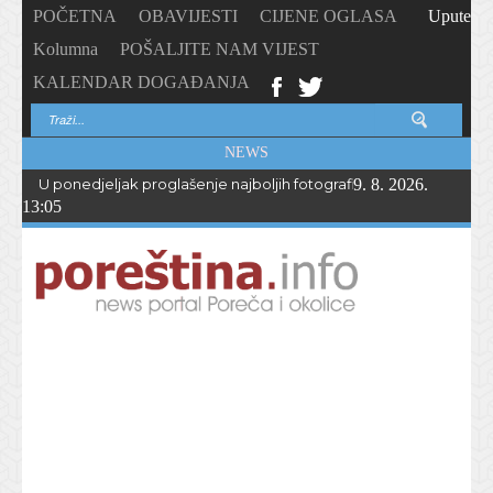
POČETNA
OBAVIJESTI
CIJENE OGLASA
Upute
Kolumna
POŠALJITE NAM VIJEST
KALENDAR DOGAĐANJA
NEWS
U ponedjeljak proglašenje najboljih fotografija – PhotoCity2026 
9. 8. 2026.
13:05