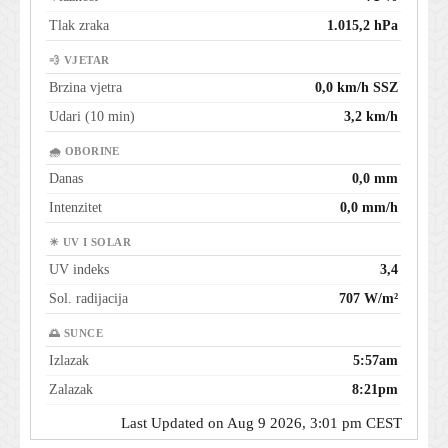
Tlak zraka
1.015,2 hPa
💨 VJETAR
Brzina vjetra
0,0 km/h SSZ
Udari (10 min)
3,2 km/h
🌧 OBORINE
Danas
0,0 mm
Intenzitet
0,0 mm/h
☀ UV I SOLAR
UV indeks
3,4
Sol. radijacija
707 W/m²
🌅 SUNCE
Izlazak
5:57am
Zalazak
8:21pm
Last Updated on Aug 9 2026, 3:01 pm CEST