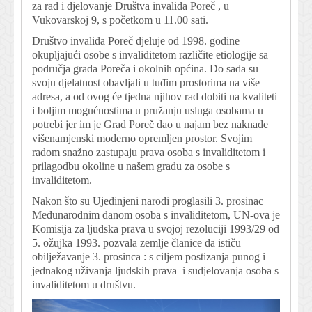
za rad i djelovanje Društva invalida Poreč , u
Vukovarskoj 9, s početkom u 11.00 sati.
Društvo invalida Poreč djeluje od 1998. godine
okupljajući osobe s invaliditetom različite etiologije sa
područja grada Poreča i okolnih općina. Do sada su
svoju djelatnost obavljali u tuđim prostorima na više
adresa, a od ovog će tjedna njihov rad dobiti na kvaliteti
i boljim mogućnostima u pružanju usluga osobama u
potrebi jer im je Grad Poreč dao u najam bez naknade
višenamjenski moderno opremljen prostor. Svojim
radom snažno zastupaju prava osoba s invaliditetom i
prilagodbu okoline u našem gradu za osobe s
invaliditetom.
Nakon što su Ujedinjeni narodi proglasili 3. prosinac
Međunarodnim danom osoba s invaliditetom, UN-ova je
Komisija za ljudska prava u svojoj rezoluciji 1993/29 od
5. ožujka 1993. pozvala zemlje članice da ističu
obilježavanje 3. prosinca : s ciljem postizanja punog i
jednakog uživanja ljudskih prava i sudjelovanja osoba s
invaliditetom u društvu.