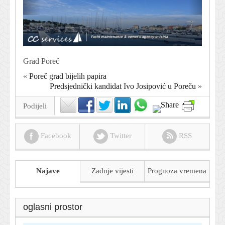
Grad Poreč
«
Poreč grad bijelih papira
Predsjednički kandidat Ivo Josipović u Poreču
»
Podijeli
Facebook
Twitter
RSS
Najave
Zadnje vijesti
Prognoza
vremena
oglasni prostor