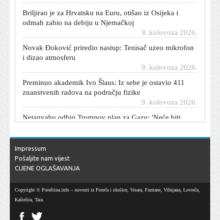
Briljirao je za Hrvatsku na Euru, otišao iz Osijeka i
odmah zabio na debiju u Njemačkoj
9. kolovoza 2026.
Novak Đoković priredio nastup: Tenisač uzeo mikrofon
i dizao atmosferu
9. kolovoza 2026.
Preminuo akademik Ivo Šlaus: Iz sebe je ostavio 411
znanstvenih radova na području fizike
9. kolovoza 2026.
Netanyahu odbio Trumpov plan za Gazu: 'Neće biti
palestinske države'
9. kolovoza 2026.
Bivši hrvatski košarkaš dobio posao u Barceloni: Bit će
Impressum
pomoćni trener
Pošaljite nam vijest
9. kolovoza 2026.
CIJENE OGLAŠAVANJA
Vatrogasci podnose prijavu DORH-u: Njihov kolega
poginuo zbog propusta?
Copyright © Poreština.info – novosti iz Poreča i okolice, Vrsara, Funtane, Višnjana, Lovreča,
9. kolovoza 2026.
Kaštelira, Tara.
Poznati mehaničar izabrao automobil koji smatra