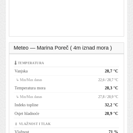
Meteo — Marina Poreč ( 4m iznad mora )
🌡 TEMPERATURA
Vanjska
28,7 °C
↳ Min/Max danas
22,6 / 28,7 °C
Temperatura mora
28,3 °C
↳ Min/Max danas
27,8 / 28,9 °C
Indeks topline
32,2 °C
Osjet hladnoće
28,9 °C
💧 VLAŽNOST I TLAK
Vlažnost
71 %