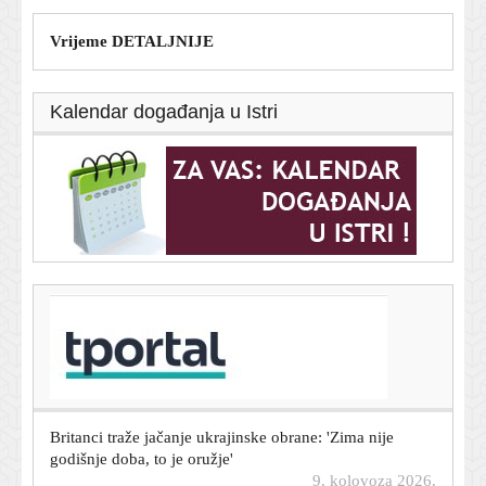
Vrijeme DETALJNIJE
Kalendar događanja u Istri
T-portal.hr
Jedna haljina, tri vlasnice: Leonor i Sofia oduševile u
omiljenim komadima iz ormara kraljice Letizije
9. kolovoza 2026.
Britanci traže jačanje ukrajinske obrane: 'Zima nije
godišnje doba, to je oružje'
9. kolovoza 2026.