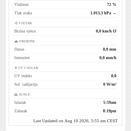
Vlažnost
72 %
Tlak zraka
1.013,3 hPa →
💨 VJETAR
Brzina vjetra
0,0 km/h IJ
🌧 OBORINE
Danas
0,0 mm
Intenzitet
0,0 mm/h
☀ UV I SOLAR
UV indeks
0,0
Sol. radijacija
0 W/m²
🌅 SUNCE
Izlazak
5:59am
Zalazak
8:19pm
Last Updated on Aug 10 2026, 5:55 am CEST