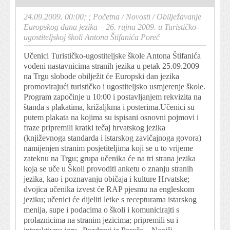
24.09.2009. 00:00; ;
Početna
/
Novosti
/
Obilježavanje
Europskog dana jezika – 26. rujna 2009. u Turističko-
ugostiteljskoj školi Antona Štifanića Poreč
Učenici Turističko-ugostiteljske škole Antona Štifanića
vođeni nastavnicima stranih jezika u petak 25.09.2009
na Trgu slobode obilježit će Europski dan jezika
promovirajući turističko i ugostiteljsko usmjerenje škole.
Program započinje u 10:00 i postavljanjem rekvizita na
štanda s plakatima, križaljkma i posterima.Učenici su
putem plakata na kojima su ispisani osnovni pojmovi i
fraze pripremili kratki tečaj hrvatskog jezika
(književnoga standarda i istarskog zavičajnoga govora)
namijenjen stranim posjetiteljima koji se u to vrijeme
zateknu na Trgu; grupa učenika će na tri strana jezika
koja se uče u Školi provoditi anketu o znanju stranih
jezika, kao i poznavanju običaja i kulture Hrvatske;
dvojica učenika izvest će RAP pjesmu na engleskom
jeziku; učenici će dijeliti letke s recepturama istarskog
menija, supe i podacima o školi i komunicirajti s
prolaznicima na stranim jezicima; pripremili su i