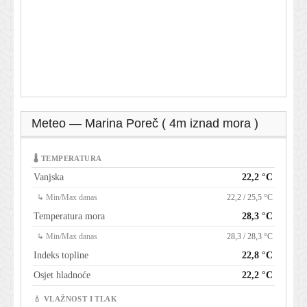
Meteo — Marina Poreč ( 4m iznad mora )
🌡 TEMPERATURA
Vanjska
22,2 °C
↳ Min/Max danas
22,2 / 25,5 °C
Temperatura mora
28,3 °C
↳ Min/Max danas
28,3 / 28,3 °C
Indeks topline
22,8 °C
Osjet hladnoće
22,2 °C
💧 VLAŽNOST I TLAK