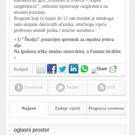
interaktivnu igru „Pozdravi iz Poreča – Napiši
razglednicu!", odnosno ispisivanje razglednica na
stranim jezicima .
Program koji će trajati do 12 sati rezultat je timskoga
rada skupine darovoith učenika, stručnoga vijeća
profesora stranih jezika i stručne suradnice.
«
U "Školjci" postavljen spremnik za otpadna jestiva
ulja
Na Ipsilonu teško stradao motociklist, u Funtani biciklist
»
Podijeli
Facebook
Twitter
RSS
Najave
Zadnje vijesti
Prognoza
vremena
oglasni prostor