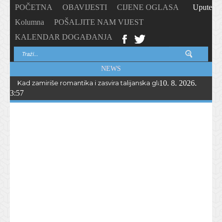
POČETNA
OBAVIJESTI
CIJENE OGLASA
Upute
Kolumna
POŠALJITE NAM VIJEST
KALENDAR DOGAĐANJA
NEWS
Kad zamiriše romantika i zasvira talijanska glazba… Peta „Serata r
10. 8. 2026.
3:57