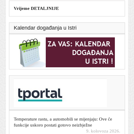
Vrijeme DETALJNIJE
Kalendar događanja u Istri
T-portal.hr
Dok drugi okreću leđa dizelu, BMW ima vijest koja će
oduševiti njegove ljubitelje
9. kolovoza 2026.
Temperature rastu, a automobili se mijenjaju: Ove će
funkcije uskoro postati gotovo neizbježne
9. kolovoza 2026.