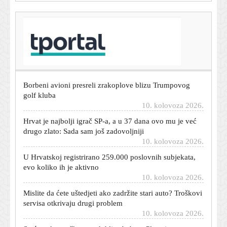
T-portal.hr
U Rusiju stigla specijalna jedinica Korejaca: Nose oružje
kojeg se Ukrajinci najviše boje
10. kolovoza 2026.
Borbeni avioni presreli zrakoplove blizu Trumpovog
golf kluba
10. kolovoza 2026.
Hrvat je najbolji igrač SP-a, a u 37 dana ovo mu je već
drugo zlato: Sada sam još zadovoljniji
10. kolovoza 2026.
U Hrvatskoj registrirano 259.000 poslovnih subjekata,
evo koliko ih je aktivno
10. kolovoza 2026.
Mislite da ćete uštedjeti ako zadržite stari auto? Troškovi
servisa otkrivaju drugi problem
10. kolovoza 2026.
Sreća nakon teškog razdoblja: Aubrey Plaza i