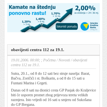
obavijesti centra 112 za 19.1.
19.01.2006. 00:00; ;
Početna
/
Novosti
/
obavijesti
centra 112 za 19.1.
Sutra, 20.1., od 8 do 12 sati bez struje naselja: Barat,
Bačva, Zoričići i st. Boškarin, a od 8 do 15 sati u
Funtani Marina i Grgeti.
Danas od 8 sati na dionici cesta GP Pasjak do Kraljevice
biti će usporen promet zbog prijevoza tereta velikih
razmjera. Isto vrijedi od 16 sati u smjeru od Sukošana
do GP Bregana.