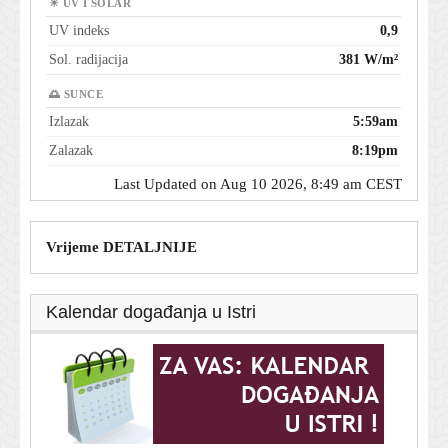
☀ UV I SOLAR
UV indeks
0,9
Sol. radijacija
381 W/m²
🌅 SUNCE
Izlazak
5:59am
Zalazak
8:19pm
Last Updated on Aug 10 2026, 8:49 am CEST
Vrijeme DETALJNIJE
Kalendar događanja u Istri