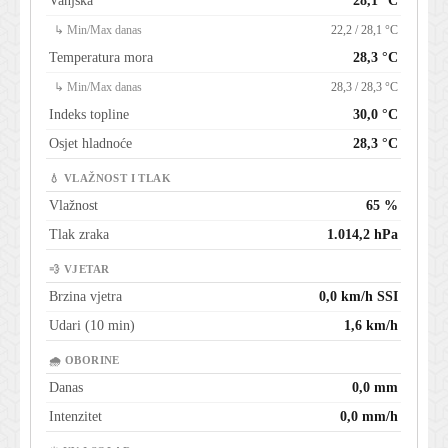
Vanjska
28,1 °C
↳ Min/Max danas
22,2 / 28,1 °C
Temperatura mora
28,3 °C
↳ Min/Max danas
28,3 / 28,3 °C
Indeks topline
30,0 °C
Osjet hladnoće
28,3 °C
💧 VLAŽNOST I TLAK
Vlažnost
65 %
Tlak zraka
1.014,2 hPa
💨 VJETAR
Brzina vjetra
0,0 km/h SSI
Udari (10 min)
1,6 km/h
🌧 OBORINE
Danas
0,0 mm
Intenzitet
0,0 mm/h