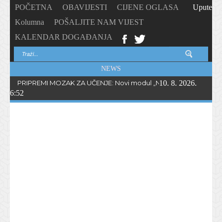
POČETNA
OBAVIJESTI
CIJENE OGLASA
Upute
Kolumna
POŠALJITE NAM VIJEST
KALENDAR DOGAĐANJA
NEWS
PRIPREMI MOZAK ZA UČENJE: Novi modul „NeuroLearn” djeci donos
10. 8. 2026.
6:52