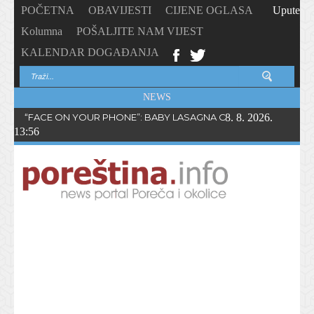
POČETNA
OBAVIJESTI
CIJENE OGLASA
Upute
Kolumna
POŠALJITE NAM VIJEST
KALENDAR DOGAĐANJA
NEWS
“FACE ON YOUR PHONE”: BABY LASAGNA OBJAVIO NOVI SING
8. 8. 2026.
13:56