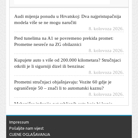
8. kolovoza 2026.
Audi mijenja ponudu u Hrvatskoj: Dva najpristupačnija
modela više se ne mogu naručiti
8. kolovoza 2026.
Pred tunelima na A1 se povremeno prekida promet:
Prometne nesreće na ZG obilaznici
8. kolovoza 2026.
Kupujete auto s više od 200.000 kilometara? Stručnjaci
otkrili je li sigurniji dizel ili benzinac
8. kolovoza 2026.
Prometni stručnjaci objašnjavaju: Vozite 60 gdje je
ograničenje 50 – znači li to automatski kaznu?
8. kolovoza 2026.
Mehaničar izdvojio pet rabljenih auta koje bi kupio
odmah: Jedan je gotovo neuništiv
8. kolovoza 2026.
Odlazak iz Barcelone? Heroj SP-a ušao u pregovore s
Impressum
novim klubom
Pošaljite nam vijest
8. kolovoza 2026.
CIJENE OGLAŠAVANJA