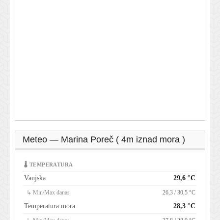
Meteo — Marina Poreč ( 4m iznad mora )
🌡 TEMPERATURA
Vanjska
29,6 °C
↳ Min/Max danas
26,3 / 30,5 °C
Temperatura mora
28,3 °C