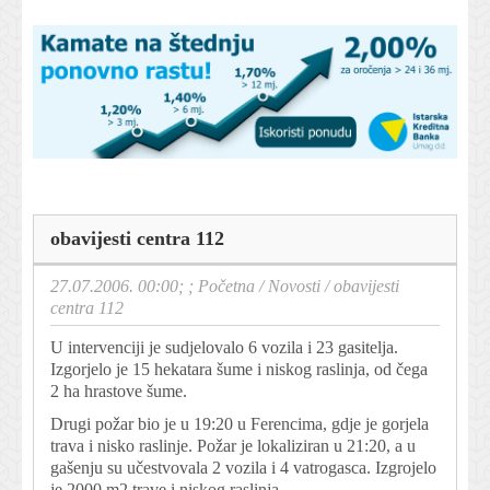
obavijesti centra 112
27.07.2006. 00:00; ;
Početna
/
Novosti
/
obavijesti
centra 112
U intervenciji je sudjelovalo 6 vozila i 23 gasitelja.
Izgorjelo je 15 hekatara šume i niskog raslinja, od čega
2 ha hrastove šume.
Drugi požar bio je u 19:20 u Ferencima, gdje je gorjela
trava i nisko raslinje. Požar je lokaliziran u 21:20, a u
gašenju su učestvovala 2 vozila i 4 vatrogasca. Izgrojelo
je 2000 m2 trave i niskog raslinja.