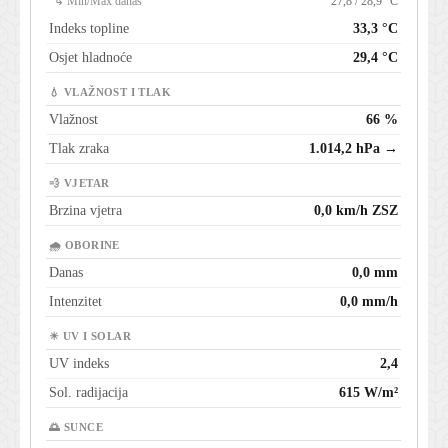
↳ Min/Max danas
27,8 / 28,9 °C
Indeks topline
33,3 °C
Osjet hladnoće
29,4 °C
💧 VLAŽNOST I TLAK
Vlažnost
66 %
Tlak zraka
1.014,2 hPa →
💨 VJETAR
Brzina vjetra
0,0 km/h ZSZ
🌧 OBORINE
Danas
0,0 mm
Intenzitet
0,0 mm/h
☀ UV I SOLAR
UV indeks
2,4
Sol. radijacija
615 W/m²
🌅 SUNCE