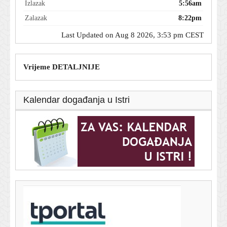
Izlazak
5:56am
Zalazak
8:22pm
Last Updated on Aug 8 2026, 3:53 pm CEST
Vrijeme DETALJNIJE
Kalendar događanja u Istri
T-portal.hr
Trener Hajduka otkrio veliki problem momčadi: 'To nas
je uništilo'