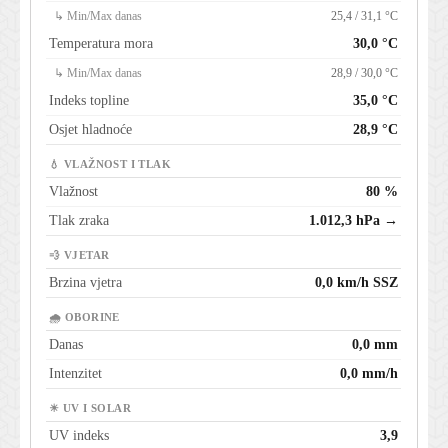
↳ Min/Max danas
25,4 / 31,1 °C
Temperatura mora
30,0 °C
↳ Min/Max danas
28,9 / 30,0 °C
Indeks topline
35,0 °C
Osjet hladnoće
28,9 °C
💧 VLAŽNOST I TLAK
Vlažnost
80 %
Tlak zraka
1.012,3 hPa →
💨 VJETAR
Brzina vjetra
0,0 km/h SSZ
🌧 OBORINE
Danas
0,0 mm
Intenzitet
0,0 mm/h
☀ UV I SOLAR
UV indeks
3,9