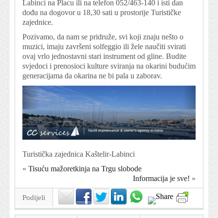
Labinci na Placu ili na telefon 052/463-140 i isti dan
dođu na dogovor u 18,30 sati u prostorije Turističke
zajednice.
Pozivamo, da nam se pridruže, svi koji znaju nešto o
muzici, imaju završeni solfeggio ili žele naučiti svirati
ovaj vrlo jednostavni stari instrument od gline. Budite
svjedoci i prenosioci kulture sviranja na okarini budućim
generacijama da okarina ne bi pala u zaborav.
Turistička zajednica Kaštelir-Labinci
«
Tisuću mažoretkinja na Trgu slobode
Informacija je sve!
»
Podijeli