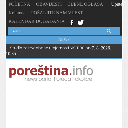
POČETNA
OBAVIJESTI
CIJENE OGLASA
Upute
Kolumna
POŠALJITE NAM VIJEST
KALENDAR DOGAĐANJA
NEWS
Studio za izvedbene umjetnosti MOT 08 otvorio upise u novu p
7. 8. 2026.
10:35