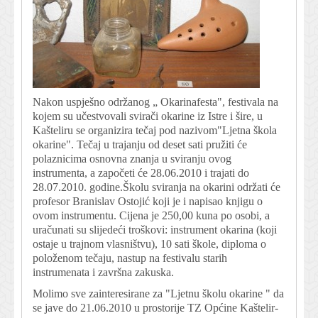
Nakon uspješno održanog „ Okarinafesta", festivala na
kojem su učestvovali svirači okarine iz Istre i šire, u
Kašteliru se organizira tečaj pod nazivom"Ljetna škola
okarine". Tečaj u trajanju od deset sati pružiti će
polaznicima osnovna znanja u sviranju ovog
instrumenta, a započeti će 28.06.2010 i trajati do
28.07.2010. godine.Školu sviranja na okarini održati će
profesor Branislav Ostojić koji je i napisao knjigu o
ovom instrumentu. Cijena je 250,00 kuna po osobi, a
uračunati su slijedeći troškovi: instrument okarina (koji
ostaje u trajnom vlasništvu), 10 sati škole, diploma o
položenom tečaju, nastup na festivalu starih
instrumenata i završna zakuska.
Molimo sve zainteresirane za "Ljetnu školu okarine " da
se jave do 21.06.2010 u prostorije TZ Općine Kaštelir-