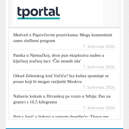
T-portal.hr
Hrvatski reprezentativac mogao bi napraviti veliki
transfer: Benfica ga ozbiljno želi
7. kolovoza 2026.
Medved o Pupovčevim prozivkama: Mogu komentirati
samo službeni program
7. kolovoza 2026.
Panika u Njemačkoj, dron pun eksploziva nađen u
ključnoj zračnoj luci: 'Čin stranih sila'
7. kolovoza 2026.
Otkud Zelenskog kod Vučića? Iza kulisa spominje se
posao koji bi mogao razljutiti Moskvu
7. kolovoza 2026.
Nabavio kokain u Hrvatskoj pa vozio u Srbiju: Pao na
granici s 10,5 kilograma
7. kolovoza 2026.
Ibrica Jusić o ljubavi u osmom desetljeću: 'Danas me
napadaju više nego ikad...'
7. kolovoza 2026.