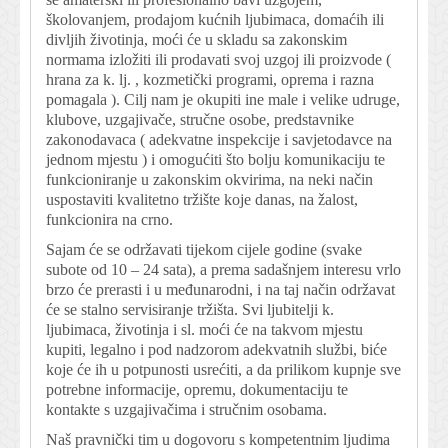
školovanjem, prodajom kućnih ljubimaca, domaćih ili
divljih životinja, moći će u skladu sa zakonskim
normama izložiti ili prodavati svoj uzgoj ili proizvode (
hrana za k. lj. , kozmetički programi, oprema i razna
pomagala ). Cilj nam je okupiti ine male i velike udruge,
klubove, uzgajivače, stručne osobe, predstavnike
zakonodavaca ( adekvatne inspekcije i savjetodavce na
jednom mjestu ) i omogućiti što bolju komunikaciju te
funkcioniranje u zakonskim okvirima, na neki način
uspostaviti kvalitetno tržište koje danas, na žalost,
funkcionira na crno.
Sajam će se održavati tijekom cijele godine (svake
subote od 10 – 24 sata), a prema sadašnjem interesu vrlo
brzo će prerasti i u međunarodni, i na taj način održavat
će se stalno servisiranje tržišta. Svi ljubitelji k.
ljubimaca, životinja i sl. moći će na takvom mjestu
kupiti, legalno i pod nadzorom adekvatnih službi, biće
koje će ih u potpunosti usrećiti, a da prilikom kupnje sve
potrebne informacije, opremu, dokumentaciju te
kontakte s uzgajivačima i stručnim osobama.
Naš pravnički tim u dogovoru s kompetentnim ljudima