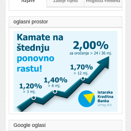
Najave
Zadnje vijesti
Prognoza
vremena
oglasni prostor
Google oglasi