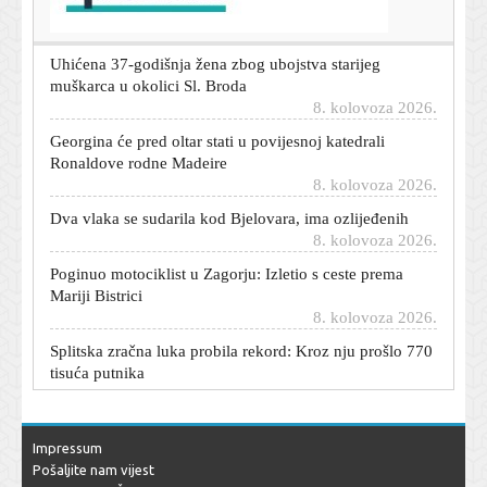
8. kolovoza 2026.
Uhićena 37-godišnja žena zbog ubojstva starijeg
muškarca u okolici Sl. Broda
8. kolovoza 2026.
Georgina će pred oltar stati u povijesnoj katedrali
Ronaldove rodne Madeire
8. kolovoza 2026.
Dva vlaka se sudarila kod Bjelovara, ima ozlijeđenih
8. kolovoza 2026.
Poginuo motociklist u Zagorju: Izletio s ceste prema
Mariji Bistrici
8. kolovoza 2026.
Splitska zračna luka probila rekord: Kroz nju prošlo 770
tisuća putnika
8. kolovoza 2026.
Otkriveno što se događa s Rusom kojeg Dinamo čeka, a
još jedan igrač ima problem
Impressum
8. kolovoza 2026.
Pošaljite nam vijest
U Subotici se predstavlja lička i bačka tradicija: