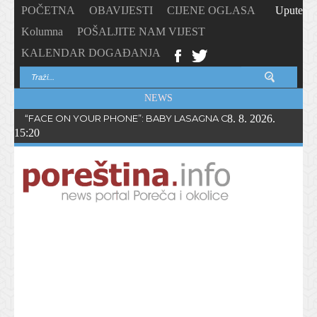
POČETNA
OBAVIJESTI
CIJENE OGLASA
Upute
Kolumna
POŠALJITE NAM VIJEST
KALENDAR DOGAĐANJA
NEWS
“FACE ON YOUR PHONE”: BABY LASAGNA OBJAVIO NOVI SING
8. 8. 2026.
15:20