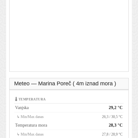
Meteo — Marina Poreč ( 4m iznad mora )
🌡 TEMPERATURA
Vanjska
29,2 °C
↳ Min/Max danas
26,3 / 30,5 °C
Temperatura mora
28,3 °C
↳ Min/Max danas
27,8 / 28,9 °C