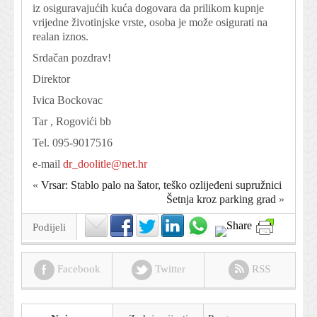
iz osiguravajućih kuća dogovara da prilikom kupnje
vrijedne životinjske vrste, osoba je može osigurati na
realan iznos.
Srdačan pozdrav!
Direktor
Ivica Bockovac
Tar , Rogovići bb
Tel. 095-9017516
e-mail
dr_doolitle@net.hr
«
Vrsar: Stablo palo na šator, teško ozlijeđeni supružnici
Šetnja kroz parking grad
»
Podijeli
Facebook
Twitter
RSS