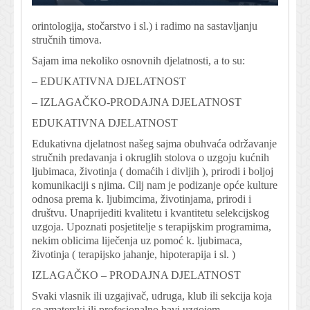
orintologija, stočarstvo i sl.) i radimo na sastavljanju
stručnih timova.
Sajam ima nekoliko osnovnih djelatnosti, a to su:
– EDUKATIVNA DJELATNOST
– IZLAGAČKO-PRODAJNA DJELATNOST
EDUKATIVNA DJELATNOST
Edukativna djelatnost našeg sajma obuhvaća održavanje
stručnih predavanja i okruglih stolova o uzgoju kućnih
ljubimaca, životinja ( domaćih i divljih ), prirodi i boljoj
komunikaciji s njima. Cilj nam je podizanje opće kulture
odnosa prema k. ljubimcima, životinjama, prirodi i
društvu. Unaprijediti kvalitetu i kvantitetu selekcijskog
uzgoja. Upoznati posjetitelje s terapijskim programima,
nekim oblicima liječenja uz pomoć k. ljubimaca,
životinja ( terapijsko jahanje, hipoterapija i sl. )
IZLAGAČKO – PRODAJNA DJELATNOST
Svaki vlasnik ili uzgajivač, udruga, klub ili sekcija koja
se amaterski ili profesionalno bavi uzgojem,