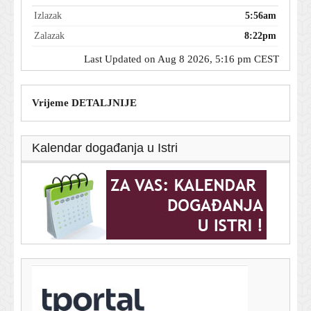
Izlazak
5:56am
Zalazak
8:22pm
Last Updated on Aug 8 2026, 5:16 pm CEST
Vrijeme DETALJNIJE
Kalendar događanja u Istri
T-portal.hr
BBB i Torcida se mlatili na zagrebačkom aerodromu.
Procurio video sukoba