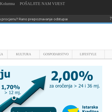
Kolumna
POŠALJITE NAM VIJEST
7
u procjenu? Rano prepoznavanje odstupanja može biti ključno za razv
KA
KULTURA
GOSPODARSTVO
LIFESTYLE