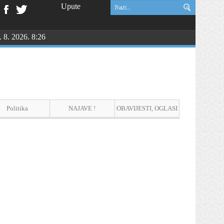
Upute
. 8. 2026. 8:26
oj djeteta
Politika
NAJAVE !
OBAVIJESTI, OGLASI