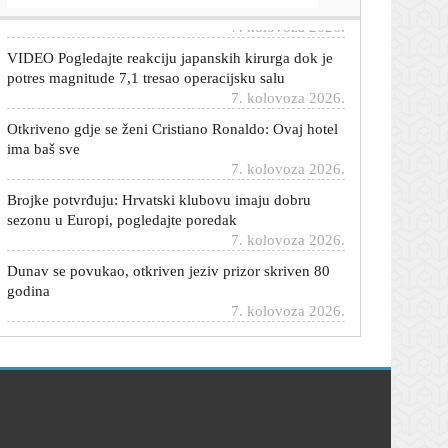
7. kolovoza 2026.
VIDEO Pogledajte reakciju japanskih kirurga dok je
potres magnitude 7,1 tresao operacijsku salu
7. kolovoza 2026.
Otkriveno gdje se ženi Cristiano Ronaldo: Ovaj hotel
ima baš sve
7. kolovoza 2026.
Brojke potvrđuju: Hrvatski klubovu imaju dobru
sezonu u Europi, pogledajte poredak
7. kolovoza 2026.
Dunav se povukao, otkriven jeziv prizor skriven 80
godina
7. kolovoza 2026.
Izgleda kao dizajnerska: Ova Zarina torba košta
manje od 26 eura
7. kolovoza 2026.
Šteta: Hrvatski predstavnici upisali poraze u parovima
u Kanadi
7. kolovoza 2026.