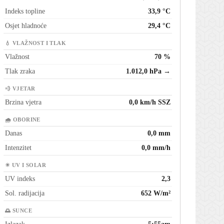
Indeks topline
33,9 °C
Osjet hladnoće
29,4 °C
💧 VLAŽNOST I TLAK
Vlažnost
70 %
Tlak zraka
1.012,0 hPa →
💨 VJETAR
Brzina vjetra
0,0 km/h SSZ
🌧 OBORINE
Danas
0,0 mm
Intenzitet
0,0 mm/h
☀ UV I SOLAR
UV indeks
2,3
Sol. radijacija
652 W/m²
🌅 SUNCE