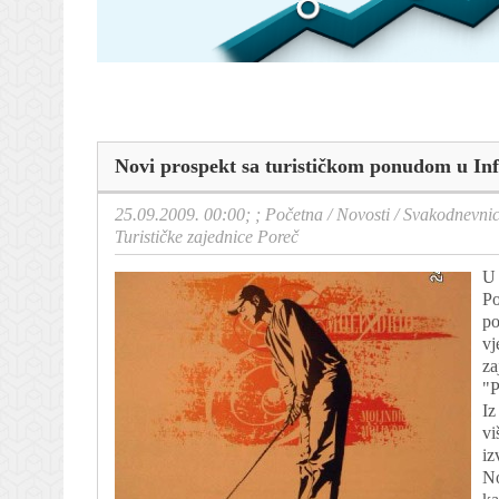
Novi prospekt sa turističkom ponudom u Inf
25.09.2009. 00:00; ;
Početna
/
Novosti
/
Svakodnevni
Turističke zajednice Poreč
U 
Po
po
vj
za
"P
Iz
vi
iz
No