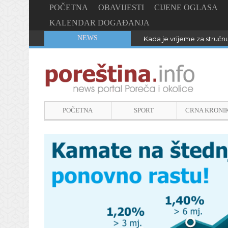
POČETNA
OBAVIJESTI
CIJENE OGLASA
KALENDAR DOGAĐANJA
NEWS
Kada je vrijeme za stručn
POČETNA
SPORT
CRNA KRONI