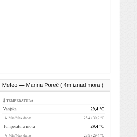
Meteo — Marina Poreč ( 4m iznad mora )
🌡 TEMPERATURA
Vanjska
29,4 °C
↳ Min/Max danas
25,4 / 30,2 °C
Temperatura mora
29,4 °C
↳ Min/Max danas
28,9 / 29,4 °C