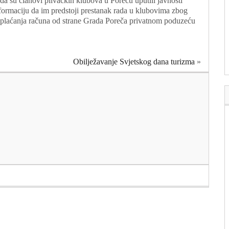
da su članovi plivačkih klubova u Poreču uputili javnosti
formaciju da im predstoji prestanak rada u klubovima zbog
plaćanja računa od strane Grada Poreča privatnom poduzeću
Obilježavanje Svjetskog dana turizma
»