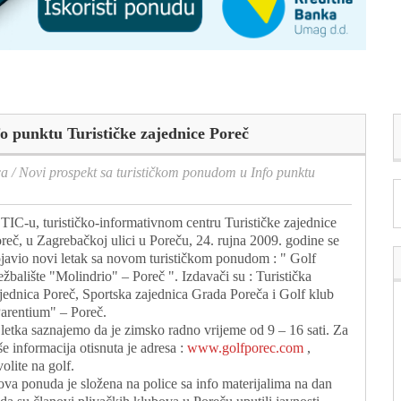
o punktu Turističke zajednice Poreč
ca
/
Novi prospekt sa turističkom ponudom u Info punktu
TIC-u, turističko-informativnom centru Turističke zajednice
reč, u Zagrebačkoj ulici u Poreču, 24. rujna 2009. godine se
javio novi letak sa novom turističkom ponudom : " Golf
ežbalište "Molindrio" – Poreč ". Izdavači su : Turistička
jednica Poreč, Sportska zajednica Grada Poreča i Golf klub
arentium" – Poreč.
 letka saznajemo da je zimsko radno vrijeme od 9 – 16 sati. Za
še informacija otisnuta je adresa :
www.golfporec.com
,
volite na golf.
va ponuda je složena na police sa info materijalima na dan