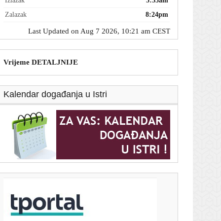
Izlazak
5:55am
Zalazak
8:24pm
Last Updated on Aug 7 2026, 10:21 am CEST
Vrijeme DETALJNIJE
Kalendar događanja u Istri
T-portal.hr
Srpska glumica iz serije 'Blago nama' skinula gotovo
30 kilograma: Otkrila tajnu izgleda