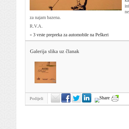
ka
in
ne
za najam bazena.
R.V.A.
«
3 vrste prepreka za automobile na Peškeri
Galerija slika uz članak
Podijeli