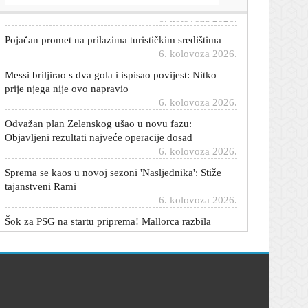
Pojačan promet na prilazima turističkim središtima
6. kolovoza 2026.
Messi briljirao s dva gola i ispisao povijest: Nitko
prije njega nije ovo napravio
6. kolovoza 2026.
Odvažan plan Zelenskog ušao u novu fazu:
Objavljeni rezultati najveće operacije dosad
6. kolovoza 2026.
Sprema se kaos u novoj sezoni 'Nasljednika': Stiže
tajanstveni Rami
6. kolovoza 2026.
Šok za PSG na startu priprema! Mallorca razbila
europskog prvaka s 3:0
6. kolovoza 2026.
FIFA priznala pogreške nakon pobune saveza;
Infantino ipak ostaje na čelu
6. kolovoza 2026.
Nick Cave priredio još veći 'pakao' u Puli, zbog