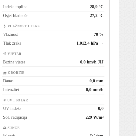
Indeks topline
28,9 °C
Osjet hladnoće
27,2 °C
💧 VLAŽNOST I TLAK
Vlažnost
70 %
Tlak zraka
1.012,4 hPa →
💨 VJETAR
Brzina vjetra
0,0 km/h JIJ
🌧 OBORINE
Danas
0,0 mm
Intenzitet
0,0 mm/h
☀ UV I SOLAR
UV indeks
0,0
Sol. radijacija
229 W/m²
🌅 SUNCE