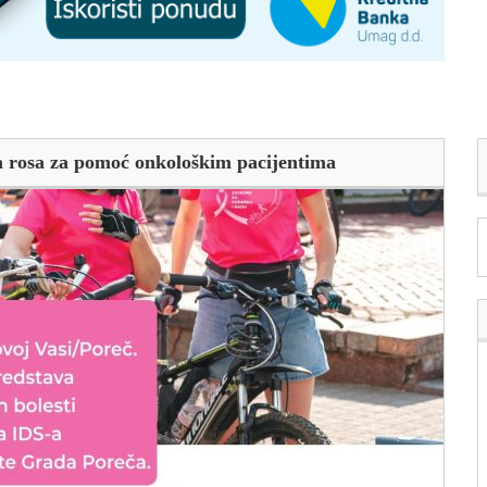
ta rosa za pomoć onkološkim pacijentima