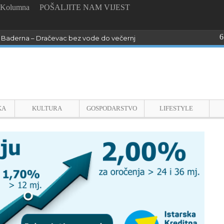
Kolumna
POŠALJITE NAM VIJEST
6
Baderna – Dračevac bez vode do večernjih sati !
KA
KULTURA
GOSPODARSTVO
LIFESTYLE