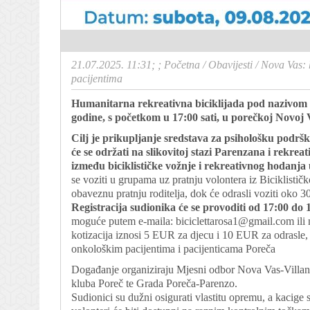
21.07.2025. 11:31; ;
Početna
/
Obavijesti
/
Nova Vas: 
pacijentima
Humanitarna rekreativna biciklijada pod nazivom 
godine, s početkom u 17:00 sati, u porečkoj Novoj 
Cilj je prikupljanje sredstava za psihološku podr
će se održati na slikovitoj stazi Parenzana i rekreat
između biciklističke vožnje i rekreativnog hodanj
se voziti u grupama uz pratnju volontera iz Biciklistič
obaveznu pratnju roditelja, dok će odrasli voziti oko 
Registracija sudionika će se provoditi od 17:00 do 1
moguće putem e-maila:
biciclettarosa1@gmail.com
ili
kotizacija iznosi 5 EUR za djecu i 10 EUR za odrasle, 
onkološkim pacijentima i pacijenticama Poreča
Događanje organiziraju Mjesni odbor Nova Vas-Villano
kluba Poreč te Grada Poreča-Parenzo.
Sudionici su dužni osigurati vlastitu opremu, a kacige 