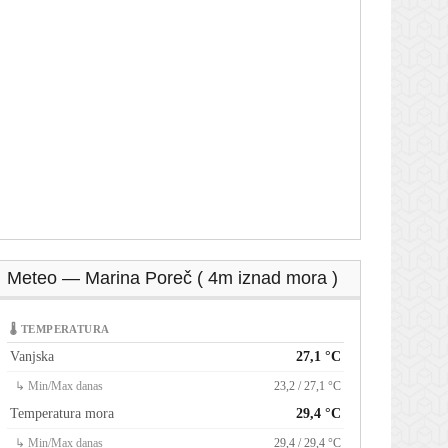
Meteo — Marina Poreč ( 4m iznad mora )
🌡 TEMPERATURA
Vanjska
27,1 °C
↳ Min/Max danas
23,2 / 27,1 °C
Temperatura mora
29,4 °C
↳ Min/Max danas
29,4 / 29,4 °C