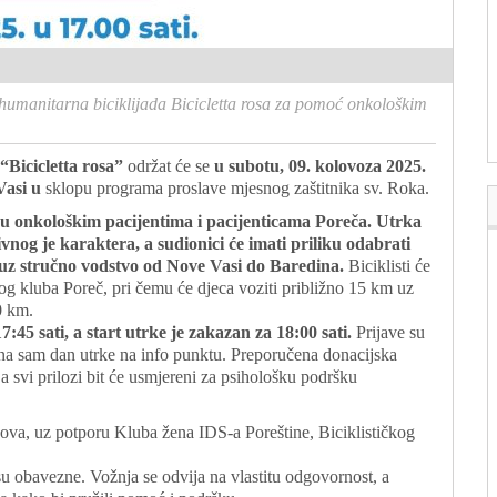
humanitarna biciklijada Bicicletta rosa za pomoć onkološkim
“Bicicletta rosa”
održat će se
u subotu, 09. kolovoza 2025.
Vasi u
sklopu programa proslave mjesnog zaštitnika sv. Roka.
šku onkološkim pacijentima i pacijenticama Poreča. Utrka
ivnog je karaktera, a sudionici će imati priliku odabrati
a uz stručno vodstvo od Nove Vasi do Baredina.
Biciklisti će
kog kluba Poreč, pri čemu će djeca voziti približno 15 km uz
30 km.
7:45 sati, a start utrke je zakazan za 18:00 sati.
Prijave su
 na sam dan utrke na info punktu. Preporučena donacijska
a svi prilozi bit će usmjereni za psihološku podršku
va, uz potporu Kluba žena IDS-a Poreštine, Biciklističkog
su obavezne. Vožnja se odvija na vlastitu odgovornost, a