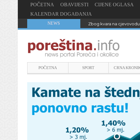
POČETNA
OBAVIJESTI
CIJENE OGLASA
KALENDAR DOGAĐANJA
NEWS
Zbog kvara na cjevovodu 
POČETNA
SPORT
CRNA KRONI