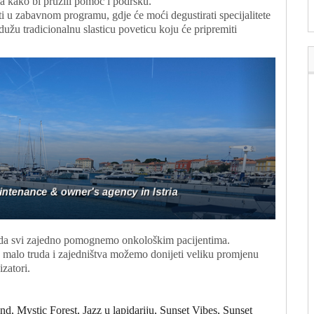
ma kako bi pružili pomoć i podršku.
ti u zabavnom programu, gdje će moći degustirati specijalitete
dužu tradicionalnu slasticu poveticu koju će pripremiti
in da svi zajedno pomognemo onkološkim pacijentima.
 malo truda i zajedništva možemo donijeti veliku promjenu
izatori.
ystic Forest, Jazz u lapidariju, Sunset Vibes, Sunset