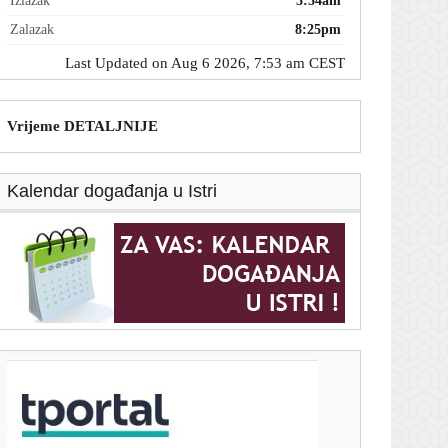
Izlazak
5:54am
Zalazak
8:25pm
Last Updated on Aug 6 2026, 7:53 am CEST
Vrijeme DETALJNIJE
Kalendar događanja u Istri
T-portal.hr
Kupili ste BMW, a ekran vam prikazuje reklame:
Vlasnici bijesni zbog novog poteza
6. kolovoza 2026.