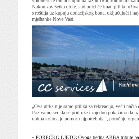
volonteri će biti dostupni na raznim kontrolnim točka
Nakon završetka utrke, sudionici će imati priliku uživa
s roštilja uz kupnju donacijskog bona, uključujući i naj
mještanke Nove Vasi.
„Ova utrka nije samo prilika za rekreaciju, već i nač
Pozivamo sve da se pridruže i zajedno pokažimo da uz
onima kojima je pomoć najpotrebnija“, poručuju organ
«
POREČKO LJETO: Ovoga tjedna ABBA tribute band, M