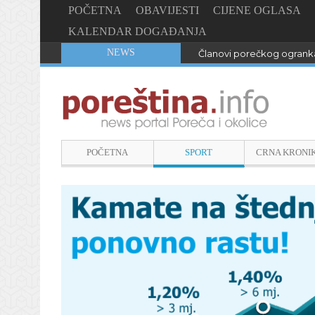
POČETNA
OBAVIJESTI
CIJENE OGLASA
KALENDAR DOGAĐANJA
NEWS
Članovi porečkog ogranka
POČETNA
SPORT
CRNA KRONI