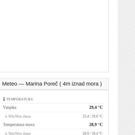
Meteo — Marina Poreč ( 4m iznad mora )
🌡 TEMPERATURA
Vanjska
29,4 °C
↳ Min/Max danas
25,4 / 29,6 °C
Temperatura mora
28,9 °C
↳ Min/Max danas
28,9 / 29,4 °C