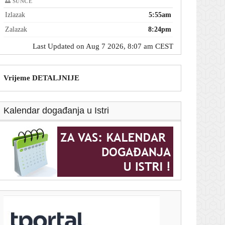
🌅 SUNCE
Izlazak
5:55am
Zalazak
8:24pm
Last Updated on Aug 7 2026, 8:07 am CEST
Vrijeme DETALJNIJE
Kalendar događanja u Istri
T-portal.hr
Evo što je Žalgirisov trener poručio nakon visokog