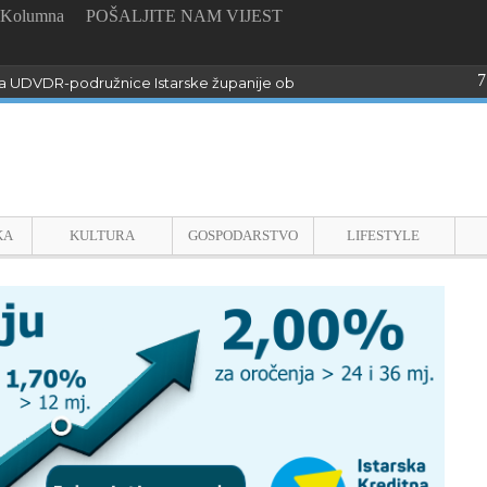
Kolumna
POŠALJITE NAM VIJEST
7
 UDVDR-podružnice Istarske županije obilježili Dan pobjede i domo
KA
KULTURA
GOSPODARSTVO
LIFESTYLE