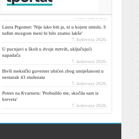
poraza od Hajduka
7. kolovoza 2026.
Laura Prgomet: 'Nije lako biti ja, ni u kojem smislu. S
tuđim mozgom meni bi bilo znatno lakše'
7. kolovoza 2026.
U pucnjavi u školi u dvoje mrtvih, uključujući
napadača
7. kolovoza 2026.
Bivši meksički guverner uhićen zbog umiješanosti u
nestanak 43 studenata
7. kolovoza 2026.
Potres na Kvarneru: 'Probudilo me, skočila sam iz
kreveta'
7. kolovoza 2026.
Trump potpisao najkontroverzniju naredbu dosad
7. kolovoza 2026.
Meta mora platiti 567 milijuna dolara: Nanosi štetu
mentalnom zdravlju djece
7. kolovoza 2026.