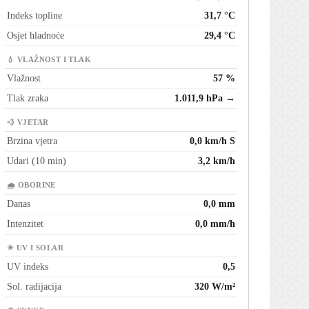
Indeks topline
31,7 °C
Osjet hladnoće
29,4 °C
💧 VLAŽNOST I TLAK
Vlažnost
57 %
Tlak zraka
1.011,9 hPa →
💨 VJETAR
Brzina vjetra
0,0 km/h S
Udari (10 min)
3,2 km/h
🌧 OBORINE
Danas
0,0 mm
Intenzitet
0,0 mm/h
☀ UV I SOLAR
UV indeks
0,5
Sol. radijacija
320 W/m²