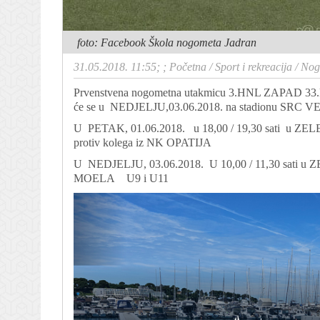
foto: Facebook Škola nogometa Jadran
31.05.2018. 11:55; ;
Početna
/
Sport i rekreacija
/
Nogo
Prvenstvena nogometna utakmicu 3.HNL ZAPAD 3
će se u NEDJELJU,03.06.2018. na stadionu SRC VEL
U PETAK, 01.06.2018. u 18,00 / 19,30 sati u ZE
protiv kolega iz NK OPATIJA
U NEDJELJU, 03.06.2018. U 10,00 / 11,30 sati
MOELA U9 i U11