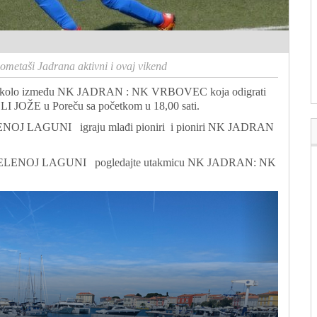
metaši Jadrana aktivni i ovaj vikend
3.kolo između NK JADRAN : NK VRBOVEC koja odigrati
I JOŽE u Poreču sa početkom u 18,00 sati.
LENOJ LAGUNI igraju mlađi pioniri i pioniri NK JADRAN
 u ZELENOJ LAGUNI pogledajte utakmicu NK JADRAN: NK