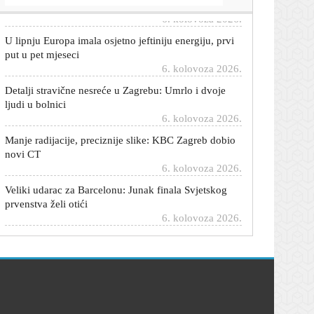
U lipnju Europa imala osjetno jeftiniju energiju, prvi
put u pet mjeseci
6. kolovoza 2026.
Detalji stravične nesreće u Zagrebu: Umrlo i dvoje
ljudi u bolnici
6. kolovoza 2026.
Manje radijacije, preciznije slike: KBC Zagreb dobio
novi CT
6. kolovoza 2026.
Veliki udarac za Barcelonu: Junak finala Svjetskog
prvenstva želi otići
6. kolovoza 2026.
Uhićen načelnik Svetog Ivana Žabno: Lokalni HDZ
poziva na ostavku
6. kolovoza 2026.
HZMO o porastu zaposlenosti: Krajem srpnja
prijavljeno skoro dva milijuna osiguranika
6. kolovoza 2026.