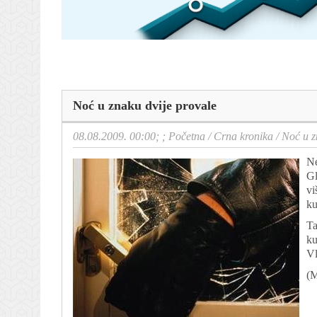
Noć u znaku dvije provale
08.08.2009. 00:00; ;
Početna
/
Crna kronika
/
Noć u z
Ne
Gl
vi
ku
Ta
ku
Vl
(
M