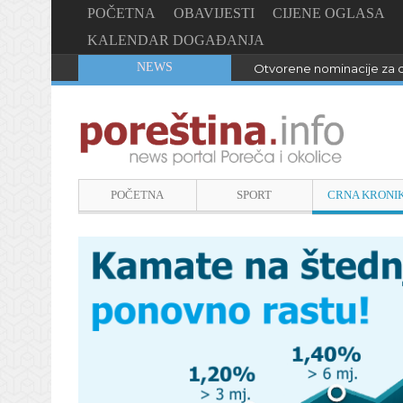
POČETNA
OBAVIJESTI
CIJENE OGLASA
KALENDAR DOGAĐANJA
NEWS
Otvorene nominacije za d
POČETNA
SPORT
CRNA KRONI