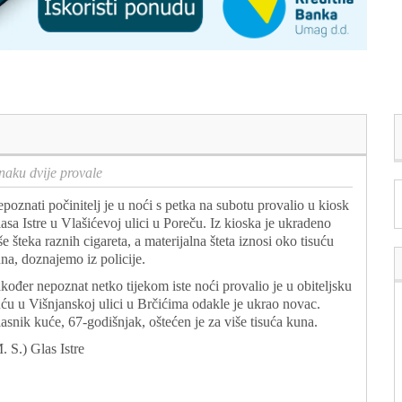
naku dvije provale
poznati počinitelj je u noći s petka na subotu provalio u kiosk
asa Istre u Vlašićevoj ulici u Poreču. Iz kioska je ukradeno
še šteka raznih cigareta, a materijalna šteta iznosi oko tisuću
na, doznajemo iz policije.
kođer nepoznat netko tijekom iste noći provalio je u obiteljsku
ću u Višnjanskoj ulici u Brčićima odakle je ukrao novac.
asnik kuće, 67-godišnjak, oštećen je za više tisuća kuna.
. S.
) Glas Istre