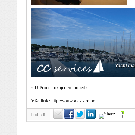
«
U Poreču ozlijeđen mopedist
Više link:
http://www.glasistre.hr
Podijeli