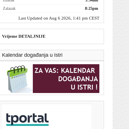
Izlazak
5:54am
Zalazak
8:25pm
Last Updated on Aug 6 2026, 1:41 pm CEST
Vrijeme DETALJNIJE
Kalendar događanja u Istri
T-portal.hr
Splitska luka s manje putnika u srpnju nego lani:
Zadar i Dubrovnik bilježe porast
6. kolovoza 2026.