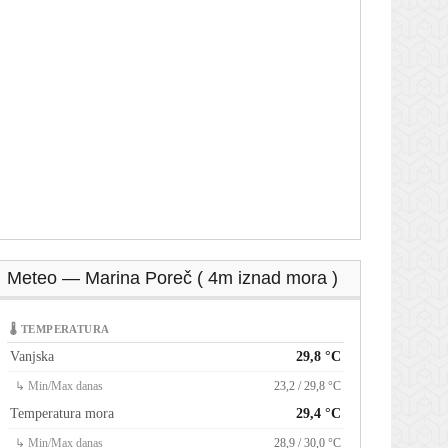
Meteo — Marina Poreč ( 4m iznad mora )
🌡 TEMPERATURA
Vanjska
29,8 °C
↳ Min/Max danas
23,2 / 29,8 °C
Temperatura mora
29,4 °C
↳ Min/Max danas
28,9 / 30,0 °C