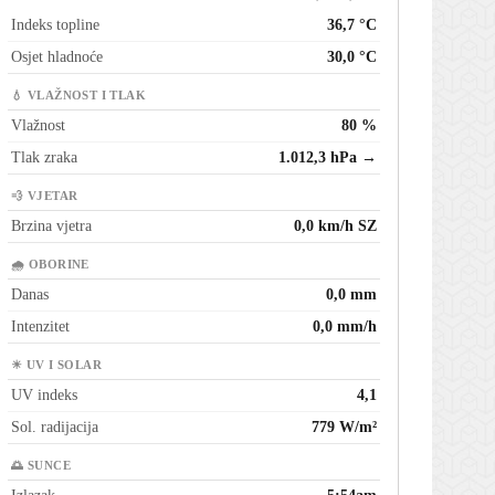
Indeks topline
36,7 °C
Osjet hladnoće
30,0 °C
💧 VLAŽNOST I TLAK
Vlažnost
80 %
Tlak zraka
1.012,3 hPa →
💨 VJETAR
Brzina vjetra
0,0 km/h SZ
🌧 OBORINE
Danas
0,0 mm
Intenzitet
0,0 mm/h
☀ UV I SOLAR
UV indeks
4,1
Sol. radijacija
779 W/m²
🌅 SUNCE