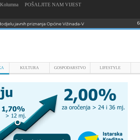
Kolumna
POŠALJITE NAM VIJEST
6
odjelu javnih priznanja Općine Vižinada-Visinada
KA
KULTURA
GOSPODARSTVO
LIFESTYLE