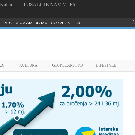
Kolumna
POŠALJITE NAM VIJEST
8
: BABY LASAGNA OBJAVIO NOVI SINGL KOJI PROGOVARA O BULLYI
KA
KULTURA
GOSPODARSTVO
LIFESTYLE