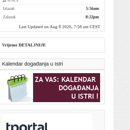
🌅 SUNCE
Izlazak
5:56am
Zalazak
8:22pm
Last Updated on Aug 8 2026, 7:58 am CEST
Vrijeme DETALJNIJE
Kalendar događanja u Istri
T-portal.hr
Olmo otkrio kojeg Hrvata bi doveo u Barcelonu: