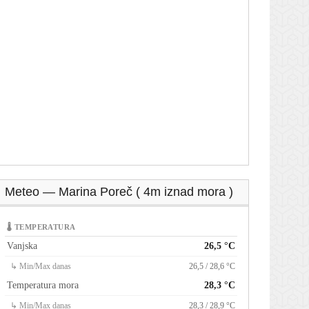
Meteo — Marina Poreč ( 4m iznad mora )
🌡 TEMPERATURA
Vanjska
26,5 °C
↳ Min/Max danas
26,5 / 28,6 °C
Temperatura mora
28,3 °C
↳ Min/Max danas
28,3 / 28,9 °C