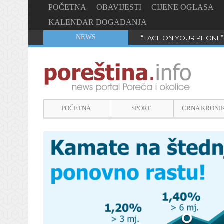
POČETNA
OBAVIJESTI
CIJENE OGLASA
KALENDAR DOGAĐANJA
NEWS
“FACE ON YOUR PHONE”
POČETNA
SPORT
CRNA KRONI