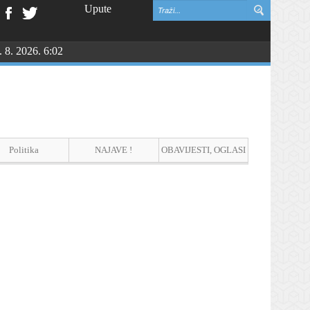
Upute
. 8. 2026. 6:02
NGU
Politika
NAJAVE !
OBAVIJESTI, OGLASI