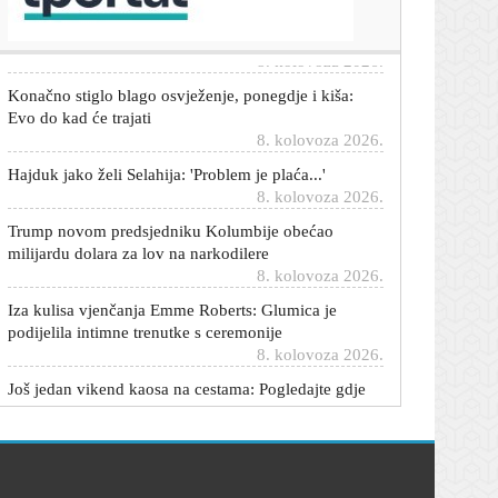
'Dinamo? Ide prema Ligi prvaka...'
8. kolovoza 2026.
Konačno stiglo blago osvježenje, ponegdje i kiša:
Evo do kad će trajati
8. kolovoza 2026.
Hajduk jako želi Selahija: 'Problem je plaća...'
8. kolovoza 2026.
Trump novom predsjedniku Kolumbije obećao
milijardu dolara za lov na narkodilere
8. kolovoza 2026.
Iza kulisa vjenčanja Emme Roberts: Glumica je
podijelila intimne trenutke s ceremonije
8. kolovoza 2026.
Još jedan vikend kaosa na cestama: Pogledajte gdje
su već sad kilometarske kolone
8. kolovoza 2026.
Trump dobio još jednog saveznika: Novi predsjednik
Kolumbije najavljuje obračun s dilerima kokaina
8. kolovoza 2026.