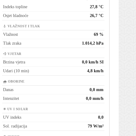
Indeks topline
27,8 °C
Osjet hladnoće
26,7 °C
💧 VLAŽNOST I TLAK
Vlažnost
69 %
Tlak zraka
1.014,2 hPa
💨 VJETAR
Brzina vjetra
0,0 km/h SI
Udari (10 min)
4,8 km/h
🌧 OBORINE
Danas
0,0 mm
Intenzitet
0,0 mm/h
☀ UV I SOLAR
UV indeks
0,0
Sol. radijacija
79 W/m²