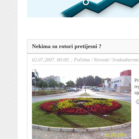
Nekima su rotori pretijesni ?
02.07.2007. 00:00; ;
Početna
/
Novosti
/
Svakodnevni
Pr
re
nj
