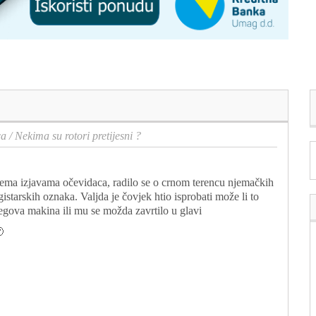
ca
/
Nekima su rotori pretijesni ?
ema izjavama očevidaca, radilo se o crnom terencu njemačkih
gistarskih oznaka. Valjda je čovjek htio isprobati može li to
egova makina ili mu se možda zavrtilo u glavi
