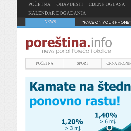
POČETNA
OBAVIJESTI
CIJENE OGLASA
KALENDAR DOGAĐANJA
NEWS
“FACE ON YOUR PHONE”
POČETNA
SPORT
CRNA KRONI