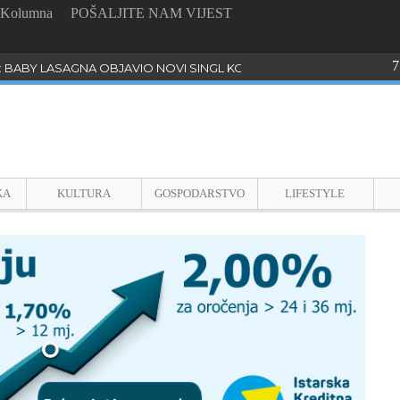
Kolumna
POŠALJITE NAM VIJEST
7
: BABY LASAGNA OBJAVIO NOVI SINGL KOJI PROGOVARA O BULLYI
KA
KULTURA
GOSPODARSTVO
LIFESTYLE