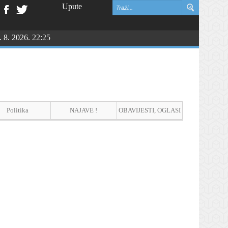
Upute
. 8. 2026. 22:25
NGU
Politika
NAJAVE !
OBAVIJESTI, OGLASI