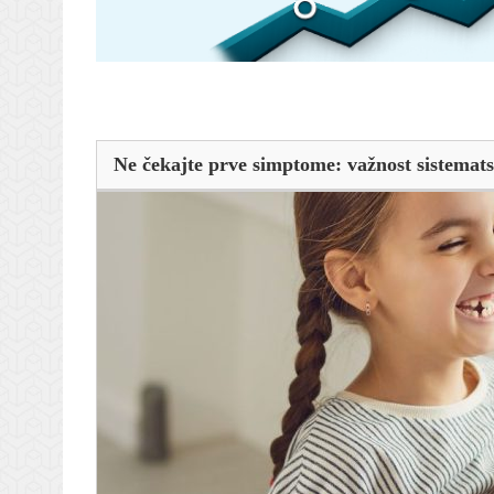
Ne čekajte prve simptome: važnost sistemats