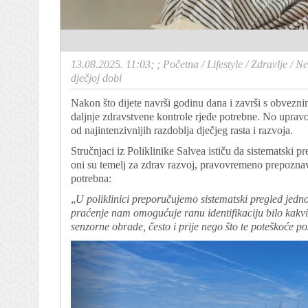
13.08.2025. 11:03; ;
Početna
/
Lifestyle
/
Zdravlje
/
Ne
dječjoj dobi
Nakon što dijete navrši godinu dana i završi s obveznim
daljnje zdravstvene kontrole rjeđe potrebne. No upravo
od najintenzivnijih razdoblja dječjeg rasta i razvoja.
Stručnjaci iz Poliklinike Salvea ističu da sistematski p
oni su temelj za zdrav razvoj, pravovremeno prepozna
potrebna:
„
U poliklinici preporučujemo sistematski pregled jedn
praćenje nam omogućuje ranu identifikaciju bilo kakvi
senzorne obrade, često i prije nego što te poteškoće po