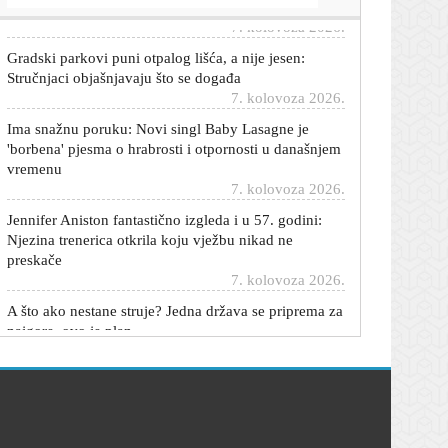
Gradski parkovi puni otpalog lišća, a nije jesen:
Stručnjaci objašnjavaju što se događa
7. kolovoza 2026.
Ima snažnu poruku: Novi singl Baby Lasagne je
'borbena' pjesma o hrabrosti i otpornosti u današnjem
vremenu
7. kolovoza 2026.
Jennifer Aniston fantastično izgleda i u 57. godini:
Njezina trenerica otkrila koju vježbu nikad ne
preskače
7. kolovoza 2026.
A što ako nestane struje? Jedna država se priprema za
najgore, ovo je plan
7. kolovoza 2026.
Talijani razbjesnili Španjolce: Sad će morati čekati na
granici
7. kolovoza 2026.
Damir Mišković potvrdio veliku vijest: Rijeka dovodi
pojačanje iz Bundeslige