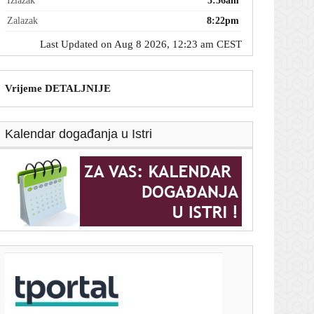
Izlazak
5:56am
Zalazak
8:22pm
Last Updated on Aug 8 2026, 12:23 am CEST
Vrijeme DETALJNIJE
Kalendar događanja u Istri
T-portal.hr
Dnevni horoskop za 8. kolovoza 2026. - što vam
zvijezde danas donose
7. kolovoza 2026.