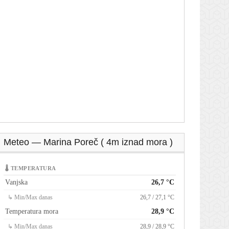
Meteo — Marina Poreč ( 4m iznad mora )
🌡 TEMPERATURA
Vanjska
26,7 °C
↳ Min/Max danas
26,7 / 27,1 °C
Temperatura mora
28,9 °C
↳ Min/Max danas
28,9 / 28,9 °C