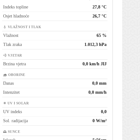
Indeks topline
27,8 °C
Osjet hladnoće
26,7 °C
💧 VLAŽNOST I TLAK
Vlažnost
65 %
Tlak zraka
1.012,3 hPa
💨 VJETAR
Brzina vjetra
0,0 km/h JIJ
🌧 OBORINE
Danas
0,0 mm
Intenzitet
0,0 mm/h
☀ UV I SOLAR
UV indeks
0,0
Sol. radijacija
0 W/m²
🌅 SUNCE