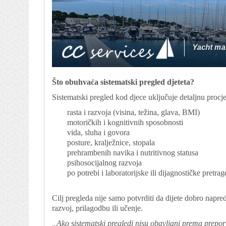
Što obuhvaća sistematski pregled djeteta?
Sistematski pregled kod djece uključuje detaljnu procj
rasta i razvoja (visina, težina, glava, BMI)
motoričkih i kognitivnih sposobnosti
vida, sluha i govora
posture, kralježnice, stopala
prehrambenih navika i nutritivnog statusa
psihosocijalnog razvoja
po potrebi i laboratorijske ili dijagnostičke pretrag
Cilj pregleda nije samo potvrditi da dijete dobro napred
razvoj, prilagodbu ili učenje.
„Ako sistematski pregledi nisu obavljani prema prepor