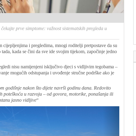
 čekajte prve simptome: važnost sistematskih pregleda u
 cijepljenjima i pregledima, mnogi roditelji pretpostave da su
 tada, kada se čini da sve ide svojim tijekom, započinje jedno
regledi nisu namijenjeni isključivo djeci s vidljivim tegobama –
vanje mogućih odstupanja i uvođenje stručne podrške ako je
om godišnje nakon što dijete navrši godinu dana. Redovito
h poteškoća u razvoju – od govora, motorike, ponašanja ili
stanu jasno vidljive
“