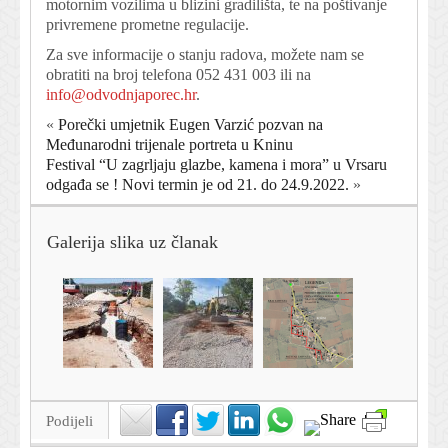
motornim vozilima u blizini gradilišta, te na poštivanje
privremene prometne regulacije.
Za sve informacije o stanju radova, možete nam se
obratiti na broj telefona 052 431 003 ili na
info@odvodnjaporec.hr
.
«
Porečki umjetnik Eugen Varzić pozvan na
Međunarodni trijenale portreta u Kninu
Festival “U zagrljaju glazbe, kamena i mora” u Vrsaru
odgađa se ! Novi termin je od 21. do 24.9.2022.
»
Galerija slika uz članak
Podijeli