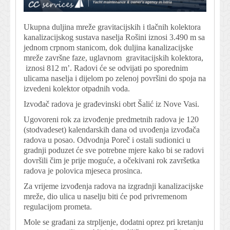
Ukupna duljina mreže gravitacijskih i tlačnih kolektora
kanalizacijskog sustava naselja Rošini iznosi 3.490 m sa
jednom crpnom stanicom, dok duljina kanalizacijske
mreže završne faze, uglavnom gravitacijskih kolektora,
iznosi 812 m’. Radovi će se odvijati po sporednim
ulicama naselja i dijelom po zelenoj površini do spoja na
izvedeni kolektor otpadnih voda.
Izvođač radova je građevinski obrt Šalić iz Nove Vasi.
Ugovoreni rok za izvođenje predmetnih radova je 120
(stodvadeset) kalendarskih dana od uvođenja izvođača
radova u posao. Odvodnja Poreč i ostali sudionici u
gradnji poduzet će sve potrebne mjere kako bi se radovi
dovršili čim je prije moguće, a očekivani rok završetka
radova je polovica mjeseca prosinca.
Za vrijeme izvođenja radova na izgradnji kanalizacijske
mreže, dio ulica u naselju biti će pod privremenom
regulacijom prometa.
Mole se građani za strpljenje, dodatni oprez pri kretanju