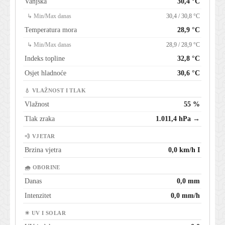
Vanjska
30,4 °C
↳ Min/Max danas
30,4 / 30,8 °C
Temperatura mora
28,9 °C
↳ Min/Max danas
28,9 / 28,9 °C
Indeks topline
32,8 °C
Osjet hladnoće
30,6 °C
💧 VLAŽNOST I TLAK
Vlažnost
55 %
Tlak zraka
1.011,4 hPa →
💨 VJETAR
Brzina vjetra
0,0 km/h I
🌧 OBORINE
Danas
0,0 mm
Intenzitet
0,0 mm/h
☀ UV I SOLAR