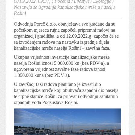
08.09.2022. 09:37; ;
Početna
/
Lifestyle
/
Ekologija
/
Nastavlja se izgradnja kanalizacijske mreže u naselju
Rošini
Odvodnja Poreč d.o.o. obavještava sve građane da su
početkom mjeseca rujna započeli pripremni radovi na
organizaciji gradilišta, a od 12.09.2022.g. započet će se
sa izvođenjem radova na nastavku izgradnje dijela
kanalizacijske mreže naselja Rošini – završna faza.
Ukupna vrijednost investicije kanalizacijske mreže
naselja Rošini iznosi 5.000.000 kn (bez PDV-a), a
ugovorena vrijednost završne faze radova iznosi
1.850.000 kuna (bez PDV-a).
U završnoj fazi radova planirano je izvesti dio
kanalizacijske mreže koji obuhvaća zapadni dio naselja
te crpne stanice Rošini za prihvat i odvodnju sanitarnih
otpadnih voda Podsustava Rošini.