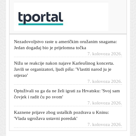
T-portal.hr
Milinović zaprijetio: Ako nadležni ne reagiraju,
dolazimo u Zagreb
7. kolovoza 2026.
Nezadovoljstvo raste u američkim oružanim snagama:
Jedan događaj bio je prijelomna točka
7. kolovoza 2026.
Nižu se reakcije nakon najave Karleušinog koncerta.
Javili se organizatori, ljudi pišu: 'Vlastiti narod ju je
otjerao'
7. kolovoza 2026.
Optuživali su ga da ne želi igrati za Hrvatsku: 'Svoj sam
čovjek i radit ću po svom'
7. kolovoza 2026.
Kaznene prijave zbog ustaških pozdrava u Kninu:
'Vlada ugrožava ustavni poredak'
7. kolovoza 2026.
Kolone i zabrane na hrvatskim autocestama: U Sisku
prekinut promet