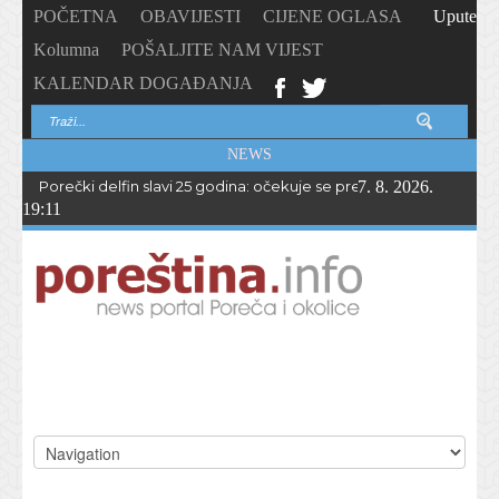
POČETNA
OBAVIJESTI
CIJENE OGLASA
Upute
Kolumna
POŠALJITE NAM VIJEST
KALENDAR DOGAĐANJA
NEWS
Porečki delfin slavi 25 godina: očekuje se preko 1.700 sudionika 
7. 8. 2026.
19:11