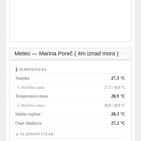
Meteo — Marina Poreč ( 4m iznad mora )
🌡 TEMPERATURA
Vanjska
27,3 °C
↳ Min/Max danas
27,3 / 30,8 °C
Temperatura mora
28,9 °C
↳ Min/Max danas
28,9 / 28,9 °C
Indeks topline
28,3 °C
Osjet hladnoće
27,2 °C
💧 VLAŽNOST I TLAK