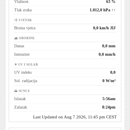
Vlažnost
63 %
Tlak zraka
1.012,0 hPa ↑↑
💨 VJETAR
Brzina vjetra
0,0 km/h JIJ
🌧 OBORINE
Danas
0,0 mm
Intenzitet
0,0 mm/h
☀ UV I SOLAR
UV indeks
0,0
Sol. radijacija
0 W/m²
🌅 SUNCE
Izlazak
5:56am
Zalazak
8:24pm
Last Updated on Aug 7 2026, 11:45 pm CEST