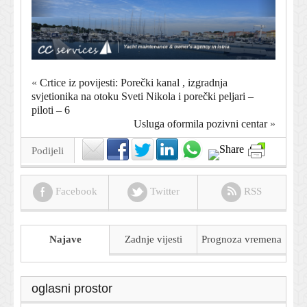
«
Crtice iz povijesti: Porečki kanal , izgradnja
svjetionika na otoku Sveti Nikola i porečki peljari –
piloti – 6
Usluga oformila pozivni centar
»
Podijeli
Facebook
Twitter
RSS
Najave
Zadnje vijesti
Prognoza
vremena
oglasni prostor