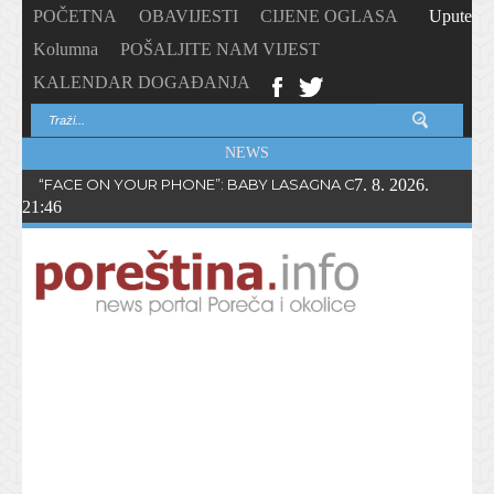
POČETNA
OBAVIJESTI
CIJENE OGLASA
Upute
Kolumna
POŠALJITE NAM VIJEST
KALENDAR DOGAĐANJA
NEWS
“FACE ON YOUR PHONE”: BABY LASAGNA OBJAVIO NOVI SING
7. 8. 2026.
21:46