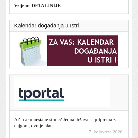
Vrijeme DETALJNIJE
Kalendar događanja u Istri
T-portal.hr
Jennifer Aniston fantastično izgleda i u 57. godini:
Njezina trenerica otkrila koju vježbu nikad ne preskače
7. kolovoza 2026.
A što ako nestane struje? Jedna država se priprema za
najgore, ovo je plan
7. kolovoza 2026.
Talijani razbjesnili Španjolce: Sad će morati čekati na