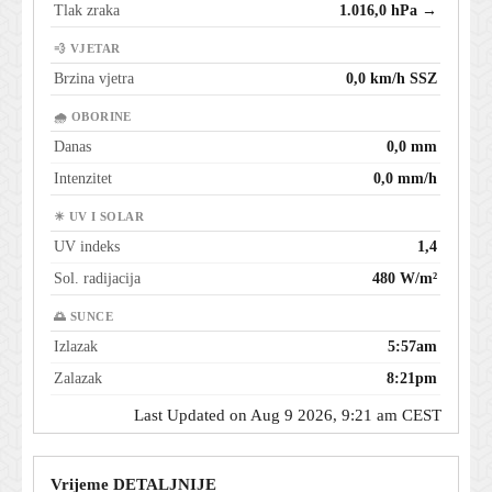
Tlak zraka
1.016,0 hPa →
💨 VJETAR
Brzina vjetra
0,0 km/h SSZ
🌧 OBORINE
Danas
0,0 mm
Intenzitet
0,0 mm/h
☀ UV I SOLAR
UV indeks
1,4
Sol. radijacija
480 W/m²
🌅 SUNCE
Izlazak
5:57am
Zalazak
8:21pm
Last Updated on Aug 9 2026, 9:21 am CEST
Vrijeme DETALJNIJE