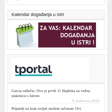
Kalendar događanja u Istri
T-portal.hr
Tisuće fanova čekale vjenčanje Ronalda i Georgine, a
dočekali sasvim druge mladence
9. kolovoza 2026.
Garcia odlučio: Ovo je prvih 11 Hajduka za važnu
utakmicu s Istrom
9. kolovoza 2026.
Prijatelji na koje uvijek možete računati: Ovi
horoskopski znakovi neće vas napustiti ni u najtežim