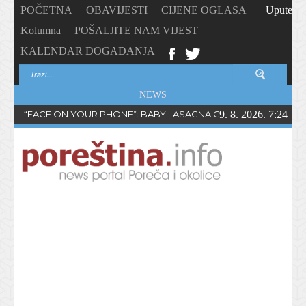
POČETNA
OBAVIJESTI
CIJENE OGLASA
Upute
Kolumna
POŠALJITE NAM VIJEST
KALENDAR DOGAĐANJA
NEWS
“FACE ON YOUR PHONE”: BABY LASAGNA OBJAVIO NOVI SING
9. 8. 2026. 7:24