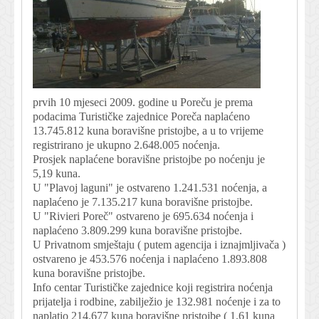
prvih 10 mjeseci 2009. godine u Poreču je prema
podacima Turističke zajednice Poreča naplaćeno
13.745.812 kuna boravišne pristojbe, a u to vrijeme
registrirano je ukupno 2.648.005 noćenja.
Prosjek naplaćene boravišne pristojbe po noćenju je
5,19 kuna.
U "Plavoj laguni" je ostvareno 1.241.531 noćenja, a
naplaćeno je 7.135.217 kuna boravišne pristojbe.
U "Rivieri Poreč" ostvareno je 695.634 noćenja i
naplaćeno 3.809.299 kuna boravišne pristojbe.
U Privatnom smještaju ( putem agencija i iznajmljivača )
ostvareno je 453.576 noćenja i naplaćeno 1.893.808
kuna boravišne pristojbe.
Info centar Turističke zajednice koji registrira noćenja
prijatelja i rodbine, zabilježio je 132.981 noćenje i za to
naplatio 214.677 kuna boravišne pristojbe ( 1,61 kuna