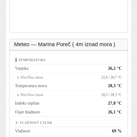
Meteo — Marina Poreč ( 4m iznad mora )
🌡 TEMPERATURA
Vanjska
26,2 °C
↳ Min/Max danas
22,6 / 26,7 °C
Temperatura mora
28,3 °C
↳ Min/Max danas
28,3 / 28,3 °C
Indeks topline
27,8 °C
Osjet hladnoće
26,1 °C
💧 VLAŽNOST I TLAK
Vlažnost
69 %