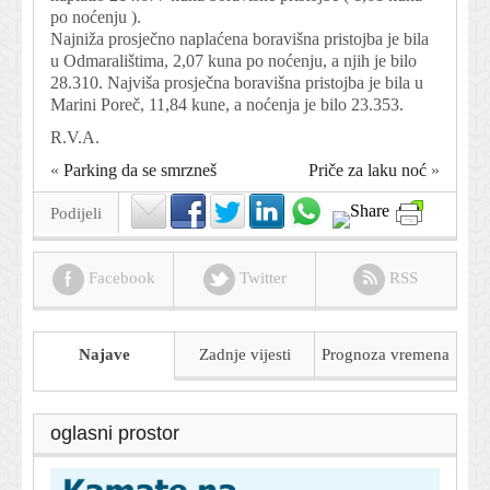
po noćenju ).
Najniža prosječno naplaćena boravišna pristojba je bila
u Odmaralištima, 2,07 kuna po noćenju, a njih je bilo
28.310. Najviša prosječna boravišna pristojba je bila u
Marini Poreč, 11,84 kune, a noćenja je bilo 23.353.
R.V.A.
«
Parking da se smrzneš
Priče za laku noć
»
Podijeli
Facebook
Twitter
RSS
Najave
Zadnje vijesti
Prognoza
vremena
oglasni prostor