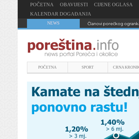
POČETNA
OBAVIJESTI
CIJENE OGLASA
KALENDAR DOGAĐANJA
NEWS
Članovi porečkog ogranka
POČETNA
SPORT
CRNA KRONI