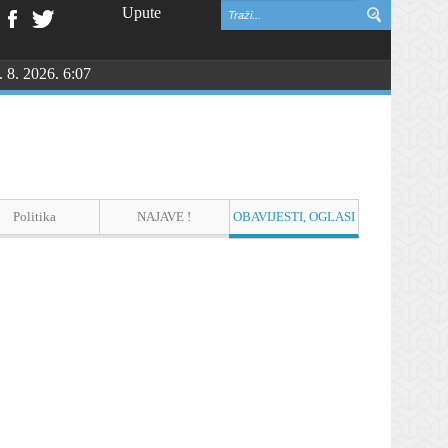
Upute
. 8. 2026. 6:07
vinske zahvalnosti i DAN HRVATSKIH BRANITELJA
Politika
NAJAVE !
OBAVIJESTI, OGLASI