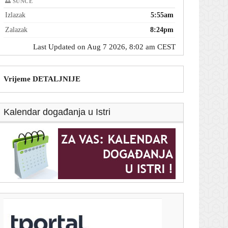
🌅 SUNCE
Izlazak
5:55am
Zalazak
8:24pm
Last Updated on Aug 7 2026, 8:02 am CEST
Vrijeme DETALJNIJE
Kalendar događanja u Istri
T-portal.hr
Evo što je Žalgirisov trener poručio nakon visokog