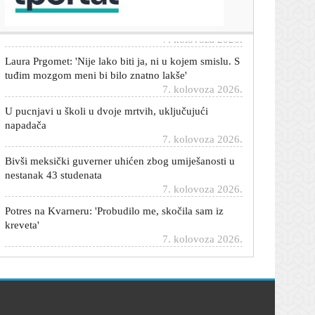
poraza od Hajduka
7. kolovoza 2026.
Laura Prgomet: 'Nije lako biti ja, ni u kojem smislu. S
tuđim mozgom meni bi bilo znatno lakše'
7. kolovoza 2026.
U pucnjavi u školi u dvoje mrtvih, uključujući
napadača
7. kolovoza 2026.
Bivši meksički guverner uhićen zbog umiješanosti u
nestanak 43 studenata
7. kolovoza 2026.
Potres na Kvarneru: 'Probudilo me, skočila sam iz
kreveta'
7. kolovoza 2026.
Trump potpisao najkontroverzniju naredbu dosad
7. kolovoza 2026.
Meta mora platiti 567 milijuna dolara: Nanosi štetu
mentalnom zdravlju djece
7. kolovoza 2026.