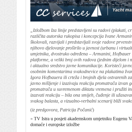
„Izložbom Iza linije predstavljeni su radovi (plakati, cr
različita autorska rukopisa i koncepcija Ivane Armani
školovali, razvijali i predstavljali svoje radove prve
njihovo djelovanje proširilo u javnost (urbanu i virtual
umjetnika, dvostruko određena – Armanini, Hofbauer i M
platforme, a veliki broj ovih radova (jednim dijelom i n
i aktualno sredstvo javne komunikacije. Koristeći javn
osobnim komentarima svakodnevice na plakatima Ivan
Igora Hofbauera ili crteža i brojnih djela ostvarenih z
javno mišljenje i izazivaju reakciju promatrača izvan gal
promatrača u suvremenom diktatu vremena i pružiti int
izazvati reakciju – bila ona smijeh, čuđenje ili užasava
svakog balasta, a vizualno-verbalni scenarij bliži sv
(
iz predgovora, Patricija Počanić
)
«
TV Istra u posjeti akademskom umjetniku Eugenu Varzi
domaće i europske izložbe