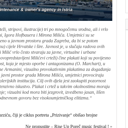
teži, stripovi, ilustracije) tri po mnogočemu srodna, ali i vrlo
ni, Igora Hofbauera i Mirona Milića. Umjetnici su se
nstveno u javnom prostoru grada Zagreba, da bi se potom
nu) cijele Hrvatske i šire. Javnost je, u slučaju radova ovih
ilić vrlo često stvaraju za javne, virtualne i urbane
ovopredstavljeni Milićevi crteži) čine plakati koji su povijesno
ost, koja je mjesto oporbe i antagonizama (O. Marchart), u
e Armanini, vizualno provokativnim plakatima za događanja
a javni prostor grada Mirona Milića, umjetnici provociraju
erijskih institucija. Cilj ovih djela jest zaokupiti pozornost
enzivno iskustvo. Plakat i crtež u takvim okolnostima moraju
nje; vizualni kod mora biti jezgrovit, izvedbeno jasan, lišen
akodnevnom govoru bez visokoumjetničkog elitizma.“
ću, čiji je ciklus portreta „Prizivanje“ obišao brojne
Ne propustite – Rise Up Poreč music festival !
»