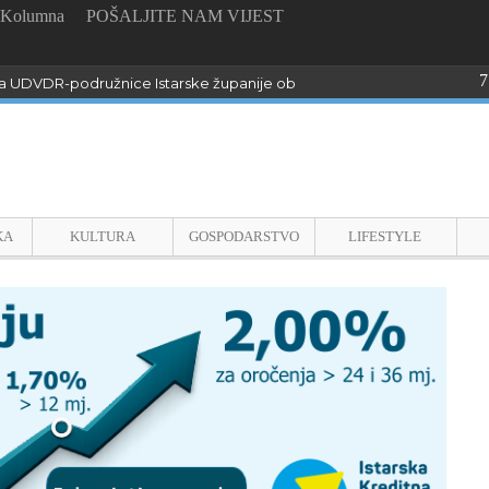
Kolumna
POŠALJITE NAM VIJEST
7
 UDVDR-podružnice Istarske županije obilježili Dan pobjede i domo
KA
KULTURA
GOSPODARSTVO
LIFESTYLE