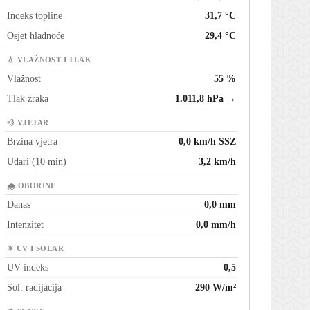
Indeks topline
31,7 °C
Osjet hladnoće
29,4 °C
💧 VLAŽNOST I TLAK
Vlažnost
55 %
Tlak zraka
1.011,8 hPa →
💨 VJETAR
Brzina vjetra
0,0 km/h SSZ
Udari (10 min)
3,2 km/h
🌧 OBORINE
Danas
0,0 mm
Intenzitet
0,0 mm/h
☀ UV I SOLAR
UV indeks
0,5
Sol. radijacija
290 W/m²