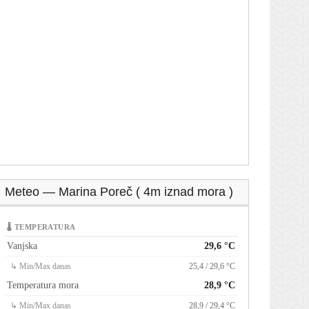
Meteo — Marina Poreč ( 4m iznad mora )
🌡 TEMPERATURA
Vanjska
29,6 °C
↳ Min/Max danas
25,4 / 29,6 °C
Temperatura mora
28,9 °C
↳ Min/Max danas
28,9 / 29,4 °C