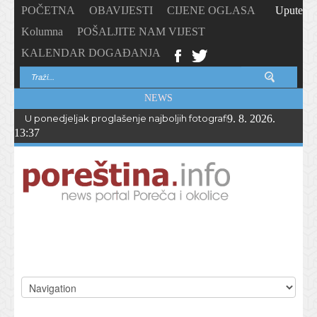
POČETNA
OBAVIJESTI
CIJENE OGLASA
Upute
Kolumna
POŠALJITE NAM VIJEST
KALENDAR DOGAĐANJA
NEWS
U ponedjeljak proglašenje najboljih fotografija – PhotoCity2026 
9. 8. 2026.
13:37