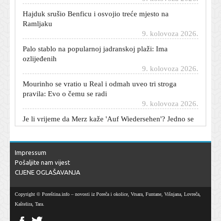
Hajduk srušio Benficu i osvojio treće mjesto na
Ramljaku
9. kolovoza 2026.
Palo stablo na popularnoj jadranskoj plaži: Ima
ozlijeđenih
9. kolovoza 2026.
Mourinho se vratio u Real i odmah uveo tri stroga
pravila: Evo o čemu se radi
9. kolovoza 2026.
Je li vrijeme da Merz kaže 'Auf Wiedersehen'? Jedno se
ime već nameće kao nasljednik
9. kolovoza 2026.
Objavljeni dobitnici Nagrade Vicko Andrić: Posebno
Impressum
priznanje Blandi Matici
Pošaljite nam vijest
9. kolovoza 2026.
CIJENE OGLAŠAVANJA
Jedna haljina, tri vlasnice: Leonor i Sofia oduševile u
omiljenim komadima iz ormara kraljice Letizije
Copyright © Poreština.info – novosti iz Poreča i okolice, Vrsara, Funtane, Višnjana, Lovreča,
9. kolovoza 2026.
Kaštelira, Tara.
Britanci traže jačanje ukrajinske obrane: 'Zima nije