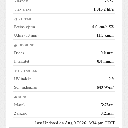
Vlažnost
73 %
Tlak zraka
1.015,2 hPa
💨 VJETAR
Brzina vjetra
0,0 km/h SZ
Udari (10 min)
11,3 km/h
🌧 OBORINE
Danas
0,0 mm
Intenzitet
0,0 mm/h
☀ UV I SOLAR
UV indeks
2,9
Sol. radijacija
649 W/m²
🌅 SUNCE
Izlazak
5:57am
Zalazak
8:21pm
Last Updated on Aug 9 2026, 3:34 pm CEST