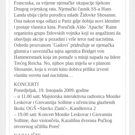
Francuska, za vrijeme njemačke okupacije tijekom
Drugog svjetskog rata. Njemački časnik SS-a Hans
Landa ubija cijelu porodicu mlade Židovke Shosanne.
Ona nakon toga odlazi u Pariz gdje dobija novi identitet
i postaje vlasnica kina. Poručnik Aldo ´Apache´ Raine
organizira grupu židovskih vojnika koji su angažirani da
obavljaju akcije u pozadini i vrše teror nad nacistima.
Odredu prozvanom ´Gadovi´ pridružuje se njemačka
glumica i saveznička tajna agentica Bridget von
Hammersmark koja im pomaže u misiji napada na lidere
Trećeg Reicha. No, njihov plan miješa se s planom
Shosanne, koja u svom kinu dobiva priliku izvesti
vlastitu osvetu nad nacistima…
KONCERTI
Ponedjeljak, 19. listopada 2009. godine
– u 11.00 sati: Majstorska interaktivna radionica Monike
Leskovar i Giovannija Sollime s učenicima glazbenih
škola; OGŠ «Slavko Zlatić», Kandlerova 2
– 19.00 sati: Koncert Monike Leskovar i Giovannia
Sollime, duo violončela, Kazališna dvorana Pučkog
otvorenog učilišta Poreč