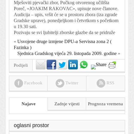
Mješoviti pjevački zbor, Pučkog otvorenog učilišta
Poreč, «JOAKIM RAKOVAC», upisuje nove članove.
Audicija – upis, vršit će se u prostoru zbora (iza zgrade
Gradske uprave), ponedjeljkom i četvrtkom s početkom
u 19.30 sati.
Pozivaju se svi ljubitelji zborske glazbe da se pridruže
«
Usvojene druge izmjene DPU-a Servisna zona 2 (
Fazinka )
Sjednica Gradskog vijeća 29. listopada 2009. godine
»
Podijeli
Facebook
Twitter
RSS
Najave
Zadnje vijesti
Prognoza
vremena
oglasni prostor