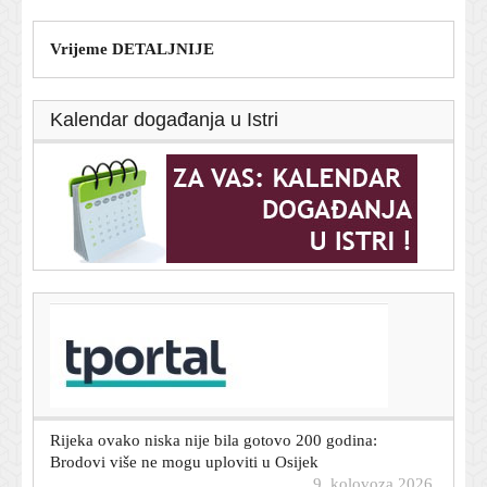
Vrijeme DETALJNIJE
Kalendar događanja u Istri
T-portal.hr
Selak Raspudić proziva: 'Ovo je trenutak u kojem čitava
Vlada treba pasti!'
9. kolovoza 2026.
Rijeka ovako niska nije bila gotovo 200 godina:
Brodovi više ne mogu uploviti u Osijek
9. kolovoza 2026.