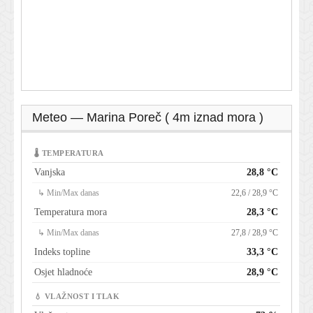
Meteo — Marina Poreč ( 4m iznad mora )
🌡 TEMPERATURA
Vanjska
28,8 °C
↳ Min/Max danas
22,6 / 28,9 °C
Temperatura mora
28,3 °C
↳ Min/Max danas
27,8 / 28,9 °C
Indeks topline
33,3 °C
Osjet hladnoće
28,9 °C
💧 VLAŽNOST I TLAK