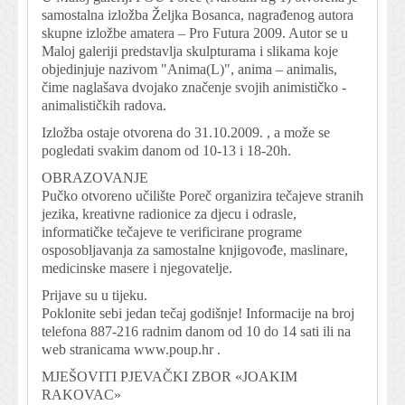
samostalna izložba Željka Bosanca, nagrađenog autora
skupne izložbe amatera – Pro Futura 2009. Autor se u
Maloj galeriji predstavlja skulpturama i slikama koje
objedinjuje nazivom "Anima(L)", anima – animalis,
čime naglašava dvojako značenje svojih animističko -
animalističkih radova.
Izložba ostaje otvorena do 31.10.2009. , a može se
pogledati svakim danom od 10-13 i 18-20h.
OBRAZOVANJE
Pučko otvoreno učilište Poreč organizira tečajeve stranih
jezika, kreativne radionice za djecu i odrasle,
informatičke tečajeve te verificirane programe
osposobljavanja za samostalne knjigovođe, maslinare,
medicinske masere i njegovatelje.
Prijave su u tijeku.
Poklonite sebi jedan tečaj godišnje! Informacije na broj
telefona 887-216 radnim danom od 10 do 14 sati ili na
web stranicama www.poup.hr .
MJEŠOVITI PJEVAČKI ZBOR «JOAKIM
RAKOVAC»