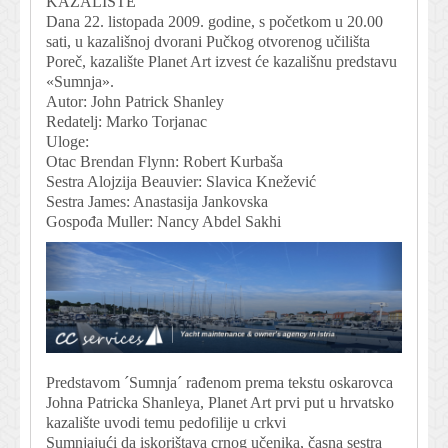
KAZALIŠTE
Dana 22. listopada 2009. godine, s početkom u 20.00
sati, u kazališnoj dvorani Pučkog otvorenog učilišta
Poreč, kazalište Planet Art izvest će kazališnu predstavu
«Sumnja».
Autor: John Patrick Shanley
Redatelj: Marko Torjanac
Uloge:
Otac Brendan Flynn: Robert Kurbaša
Sestra Alojzija Beauvier: Slavica Knežević
Sestra James: Anastasija Jankovska
Gospođa Muller: Nancy Abdel Sakhi
Predstavom ´Sumnja´ rađenom prema tekstu oskarovca
Johna Patricka Shanleya, Planet Art prvi put u hrvatsko
kazalište uvodi temu pedofilije u crkvi
Sumnjajući da iskorištava crnog učenika, časna sestra