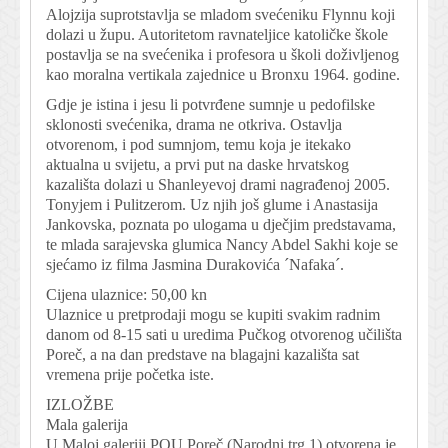
Alojzija suprotstavlja se mladom svećeniku Flynnu koji
dolazi u župu. Autoritetom ravnateljice katoličke škole
postavlja se na svećenika i profesora u školi doživljenog
kao moralna vertikala zajednice u Bronxu 1964. godine.
Gdje je istina i jesu li potvrđene sumnje u pedofilske
sklonosti svećenika, drama ne otkriva. Ostavlja
otvorenom, i pod sumnjom, temu koja je itekako
aktualna u svijetu, a prvi put na daske hrvatskog
kazališta dolazi u Shanleyevoj drami nagrađenoj 2005.
Tonyjem i Pulitzerom. Uz njih još glume i Anastasija
Jankovska, poznata po ulogama u dječjim predstavama,
te mlada sarajevska glumica Nancy Abdel Sakhi koje se
sjećamo iz filma Jasmina Durakovića ´Nafaka´.
Cijena ulaznice: 50,00 kn
Ulaznice u pretprodaji mogu se kupiti svakim radnim
danom od 8-15 sati u uredima Pučkog otvorenog učilišta
Poreč, a na dan predstave na blagajni kazališta sat
vremena prije početka iste.
IZLOŽBE
Mala galerija
U Maloj galeriji POU Poreč (Narodni trg 1) otvorena je