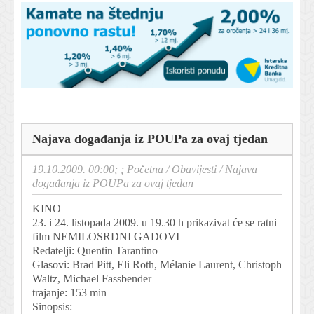
Najava događanja iz POUPa za ovaj tjedan
19.10.2009. 00:00; ;
Početna
/
Obavijesti
/
Najava
događanja iz POUPa za ovaj tjedan
KINO
23. i 24. listopada 2009. u 19.30 h prikazivat će se ratni
film NEMILOSRDNI GADOVI
Redatelji: Quentin Tarantino
Glasovi: Brad Pitt, Eli Roth, Mélanie Laurent, Christoph
Waltz, Michael Fassbender
trajanje: 153 min
Sinopsis: