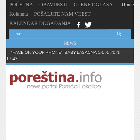
POČETNA
OBAVIJESTI
CIJENE OGLASA
Upute
Kolumna
POŠALJITE NAM VIJEST
KALENDAR DOGAĐANJA
NEWS
“FACE ON YOUR PHONE”: BABY LASAGNA OBJAVIO NOVI SING
8. 8. 2026.
17:43