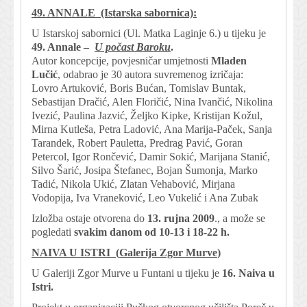
49.
ANNALE (Istarska
sabornica)
:
U Istarskoj sabornici (Ul. Matka Laginje 6.) u tijeku je
49. Annale –
U počast Baroku
.
Autor koncepcije, povjesničar umjetnosti
Mladen
Lučić
, odabrao je 30 autora suvremenog izričaja:
Lovro Artuković, Boris Bućan, Tomislav Buntak,
Sebastijan Dračić, Alen Floričić, Nina Ivančić, Nikolina
Ivezić, Paulina Jazvić, Željko Kipke, Kristijan Kožul,
Mirna Kutleša, Petra Ladović, Ana Marija-Paček, Sanja
Tarandek, Robert Pauletta, Predrag Pavić, Goran
Petercol, Igor Rončević, Damir Sokić, Marijana Stanić,
Silvo Šarić, Josipa Štefanec, Bojan Šumonja, Marko
Tadić, Nikola Ukić, Zlatan Vehabović, Mirjana
Vodopija, Iva Vraneković, Leo Vukelić i Ana Zubak
Izložba ostaje otvorena do
13. rujna 2009
., a može se
pogledati
svakim danom od 10-13 i 18-22 h.
NAIVA
U
ISTRI
(
Galerija Zgor Murve
)
U Galeriji Zgor Murve u Funtani u tijeku je
16. Naiva u
Istri.