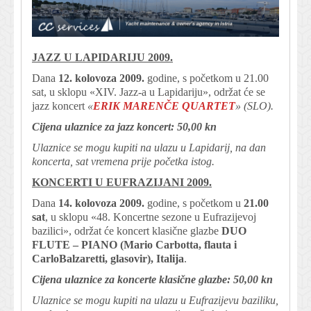
JAZZ U LAPIDARIJU 2009.
Dana
12. kolovoza 2009.
godine, s početkom u 21.00
sat, u sklopu «XIV. Jazz-a u Lapidariju», održat će se
jazz koncert
«
ERIK MARENČE QUARTET
»
(SLO).
Cijena ulaznice za jazz koncert: 50,00 kn
Ulaznice se mogu kupiti na ulazu u Lapidarij, na dan
koncerta, sat vremena prije početka istog.
KONCERTI U EUFRAZIJANI 2009.
Dana
14. kolovoza 2009.
godine, s početkom u
21.00
sat
, u sklopu «48. Koncertne sezone u Eufrazijevoj
bazilici», održat će koncert klasične glazbe
DUO
FLUTE – PIANO (Mario Carbotta, flauta i
CarloBalzaretti, glasovir), Italija
.
Cijena ulaznice za koncerte klasične glazbe: 50,00 kn
Ulaznice se mogu kupiti na ulazu u Eufrazijevu baziliku,