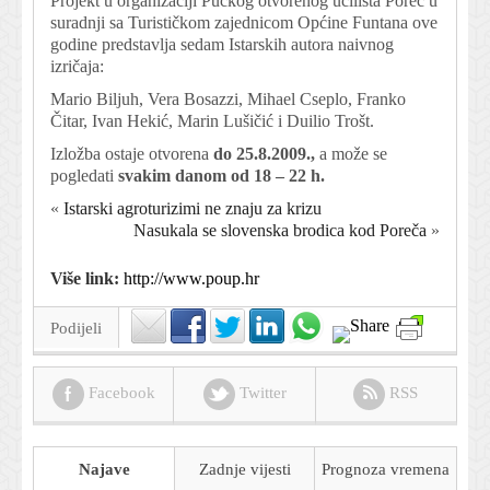
Projekt u organizaciji Pučkog otvorenog učilišta Poreč u
suradnji sa Turističkom zajednicom Općine Funtana ove
godine predstavlja sedam Istarskih autora naivnog
izričaja:
Mario Biljuh, Vera Bosazzi, Mihael Cseplo, Franko
Čitar, Ivan Hekić, Marin Lušičić i Duilio Trošt.
Izložba ostaje otvorena
do 25.8.2009.,
a može se
pogledati
svakim danom od 18 – 22 h.
«
Istarski agroturizimi ne znaju za krizu
Nasukala se slovenska brodica kod Poreča
»
Više link:
http://www.poup.hr
Podijeli
Facebook
Twitter
RSS
Najave
Zadnje vijesti
Prognoza
vremena