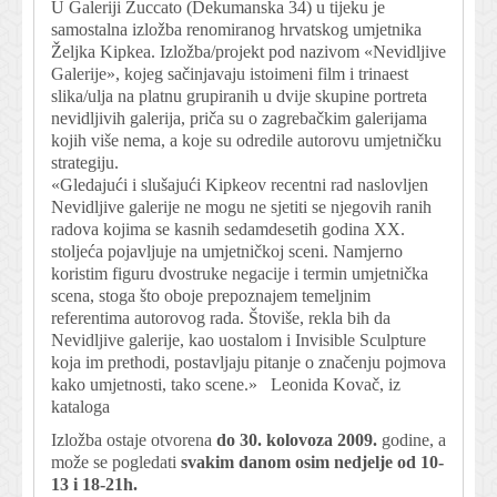
U Galeriji Zuccato (Dekumanska 34) u tijeku je
samostalna izložba renomiranog hrvatskog umjetnika
Željka Kipkea. Izložba/projekt pod nazivom «Nevidljive
Galerije», kojeg sačinjavaju istoimeni film i trinaest
slika/ulja na platnu grupiranih u dvije skupine portreta
nevidljivih galerija, priča su o zagrebačkim galerijama
kojih više nema, a koje su odredile autorovu umjetničku
strategiju.
«Gledajući i slušajući Kipkeov recentni rad naslovljen
Nevidljive galerije ne mogu ne sjetiti se njegovih ranih
radova kojima se kasnih sedamdesetih godina XX.
stoljeća pojavljuje na umjetničkoj sceni. Namjerno
koristim figuru dvostruke negacije i termin umjetnička
scena, stoga što oboje prepoznajem temeljnim
referentima autorovog rada. Štoviše, rekla bih da
Nevidljive galerije, kao uostalom i Invisible Sculpture
koja im prethodi, postavljaju pitanje o značenju pojmova
kako umjetnosti, tako scene.» Leonida Kovač, iz
kataloga
Izložba ostaje otvorena
do 30. kolovoza 2009.
godine, a
može se pogledati
svakim danom osim nedjelje od 10-
13 i 18-21h.