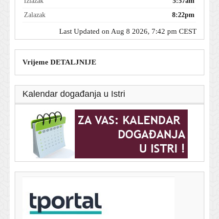
Izlazak
5:57am
Zalazak
8:22pm
Last Updated on Aug 8 2026, 7:42 pm CEST
Vrijeme DETALJNIJE
Kalendar događanja u Istri
T-portal.hr
Butković razgovarao sa strojovođom: 'Pred mirovinom
je, izbjegao je smrt'
8. kolovoza 2026.