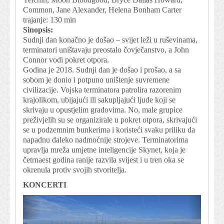
Common, Jane Alexander, Helena Bonham Carter
trajanje: 130 min
Sinopsis:
Sudnji dan konačno je došao – svijet leži u ruševinama,
terminatori uništavaju preostalo čovječanstvo, a John
Connor vodi pokret otpora.
Godina je 2018. Sudnji dan je došao i prošao, a sa
sobom je donio i potpuno uništenje suvremene
civilizacije. Vojska terminatora patrolira razorenim
krajolikom, ubijajući ili sakupljajući ljude koji se
skrivaju u opustjelim gradovima. No, male grupice
preživjelih su se organizirale u pokret otpora, skrivajući
se u podzemnim bunkerima i koristeći svaku priliku da
napadnu daleko nadmoćnije strojeve. Terminatorima
upravlja mreža umjetne inteligencije Skynet, koja je
četrnaest godina ranije razvila svijest i u tren oka se
okrenula protiv svojih stvoritelja.
KONCERTI