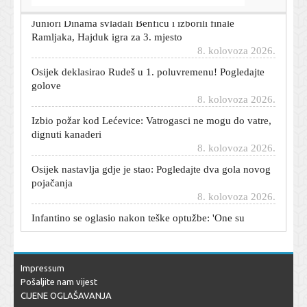
Juniori Dinama svladali Benficu i izborili finale
Ramljaka, Hajduk igra za 3. mjesto
8. kolovoza 2026.
Osijek deklasirao Rudeš u 1. poluvremenu! Pogledajte
golove
8. kolovoza 2026.
Izbio požar kod Lećevice: Vatrogasci ne mogu do vatre,
dignuti kanaderi
8. kolovoza 2026.
Osijek nastavlja gdje je stao: Pogledajte dva gola novog
pojačanja
8. kolovoza 2026.
Infantino se oglasio nakon teške optužbe: 'One su
kategorički neistinite'
8. kolovoza 2026.
Šef sindikata strojovođa otkrio uzrok sudara vlakova: 'Iz
zasad nepoznatog razloga...'
Impressum
8. kolovoza 2026.
Pošaljite nam vijest
CIJENE OGLAŠAVANJA
Brendirani ručnici, mramor i čisti luksuz: Lepa Brena