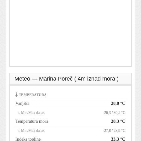
Meteo — Marina Poreč ( 4m iznad mora )
🌡 TEMPERATURA
Vanjska
28,8 °C
↳ Min/Max danas
26,3 / 30,5 °C
Temperatura mora
28,3 °C
↳ Min/Max danas
27,8 / 28,9 °C
Indeks topline
33,3 °C