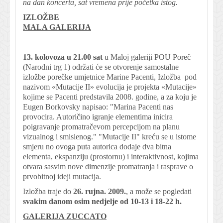
na dan koncerta, sat vremena prije početka istog.
IZLOŽBE
MALA GALERIJA
13. kolovoza u 21.00 sat
u Maloj galeriji POU Poreč
(Narodni trg 1) održati će se otvorenje samostalne
izložbe porečke umjetnice Marine Pacenti, Izložba pod
nazivom «Mutacije II» evolucija je projekta «Mutacije»
kojime se Pacenti predstavila 2008. godine, a za koju je
Eugen Borkovsky napisao: "Marina Pacenti nas
provocira. Autoričino igranje elementima inicira
poigravanje promatračevom percepcijom na planu
vizualnog i smislenog." "Mutacije II" kreću se u istome
smjeru no ovoga puta autorica dodaje dva bitna
elementa, ekspanziju (prostornu) i interaktivnost, kojima
otvara sasvim nove dimenzije promatranja i rasprave o
prvobitnoj ideji mutacija.
Izložba traje do
26. rujna. 2009.
, a može se pogledati
svakim danom osim nedjelje od 10-13 i 18-22 h.
GALERIJA ZUCCATO