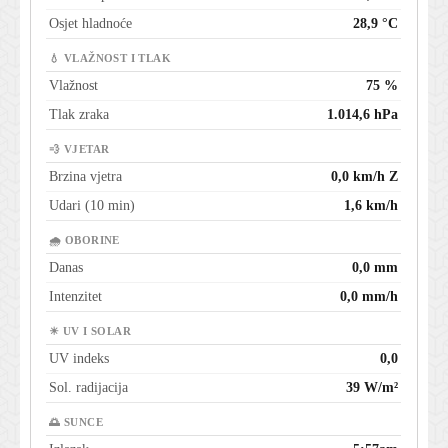
Osjet hladnoće
28,9 °C
💧 VLAŽNOST I TLAK
Vlažnost
75 %
Tlak zraka
1.014,6 hPa
💨 VJETAR
Brzina vjetra
0,0 km/h Z
Udari (10 min)
1,6 km/h
🌧 OBORINE
Danas
0,0 mm
Intenzitet
0,0 mm/h
☀ UV I SOLAR
UV indeks
0,0
Sol. radijacija
39 W/m²
🌅 SUNCE