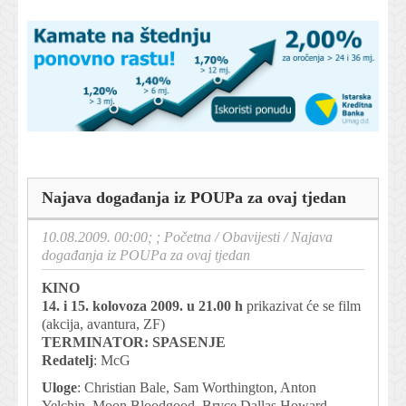
Najava događanja iz POUPa za ovaj tjedan
10.08.2009. 00:00; ;
Početna
/
Obavijesti
/
Najava
događanja iz POUPa za ovaj tjedan
KINO
14.
i
15. kolovoza 2009.
u
21.00
h
prikazivat će se film
(akcija, avantura, ZF)
TERMINATOR: SPASENJE
Redatelj
: McG
Uloge
: Christian Bale, Sam Worthington, Anton
Yelchin, Moon Bloodgood, Bryce Dallas Howard,